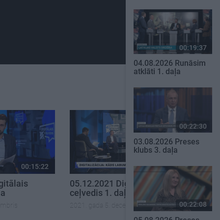
00:19:37
04.08.2026 Runāsim
atklāti 1. daļa
00:22:30
03.08.2026 Preses
klubs 3. daļa
00:15:22
00:24:51
itālais
05.12.2021 Digitālais
ļa
ceļvedis 1. daļa
00:22:08
embris
2021. gada 5. decembris