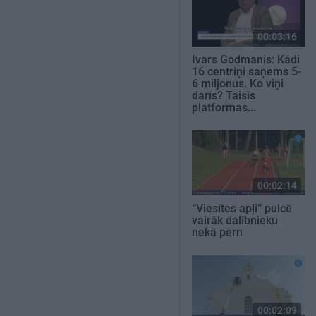
00:03:16
Ivars Godmanis: Kādi
16 centriņi saņems 5-
6 miljonus. Ko viņi
darīs? Taisīs
platformas...
00:02:14
“Viesītes apļi” pulcē
vairāk dalībnieku
nekā pērn
00:02:09