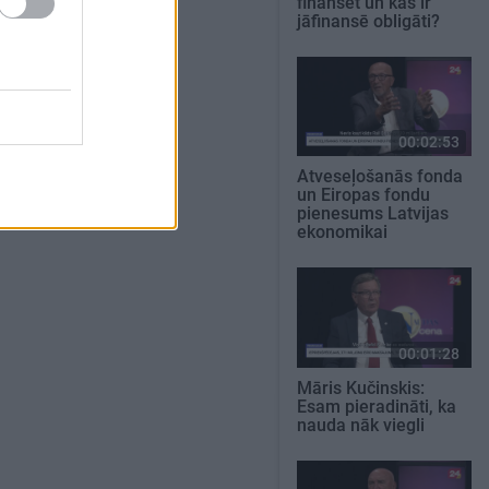
finansēt un kas ir
jāfinansē obligāti?
00:02:53
Atveseļošanās fonda
un Eiropas fondu
pienesums Latvijas
ekonomikai
00:01:28
Māris Kučinskis:
Esam pieradināti, ka
nauda nāk viegli