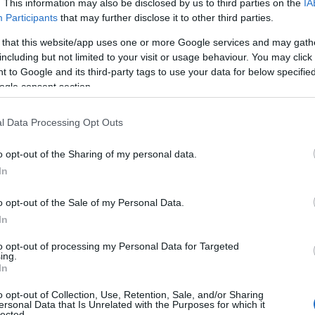
. This information may also be disclosed by us to third parties on the
IA
Participants
that may further disclose it to other third parties.
 that this website/app uses one or more Google services and may gath
including but not limited to your visit or usage behaviour. You may click 
 to Google and its third-party tags to use your data for below specifi
ogle consent section.
l Data Processing Opt Outs
o opt-out of the Sharing of my personal data.
In
o opt-out of the Sale of my Personal Data.
In
to opt-out of processing my Personal Data for Targeted
ing.
In
o opt-out of Collection, Use, Retention, Sale, and/or Sharing
ersonal Data that Is Unrelated with the Purposes for which it
lected.