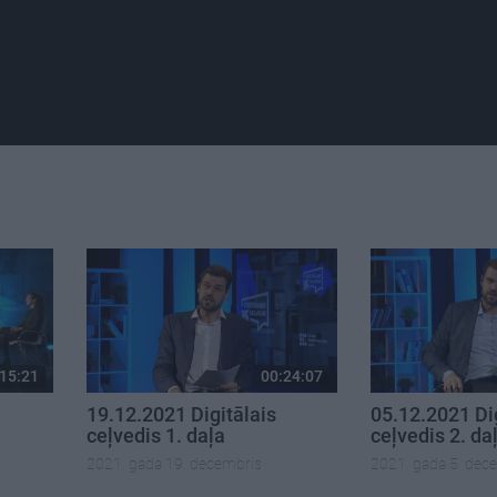
15:21
00:24:07
19.12.2021 Digitālais
05.12.2021 Dig
ceļvedis 1. daļa
ceļvedis 2. da
2021. gada 19. decembris
2021. gada 5. dec