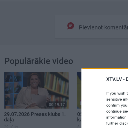
Pievienot komentā
Populārākie video
XTV.LV -
If you wish 
sensitive in
00:19:17
00:
confirm you
continue se
29.07.2026 Preses klubs 1.
05.08.2026 Aktuālais 
information 
daļa
karadarbību Ukrainā 1
further disc
29. jūlijs
5. augusts