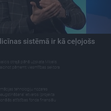
icīnas sistēmā ir kā ceļojošs
alicis otrajā plānā uzskata Miķelis
 aicinot pārņemt viesmīlības sektora
rmācijas tehnoloģiju nozares
augstināšana” ietvaros (projekta
onālās attīstības fonda finansiālu