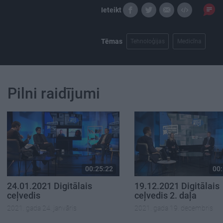
Ieteikt
Tēmas
Tehnoloģijas
Medicīna
Pilni raidījumi
00:25:22
00:
24.01.2021 Digitālais
19.12.2021 Digitālais
ceļvedis
ceļvedis 2. daļa
2021. gada 24. janvāris
2021. gada 19. decembris