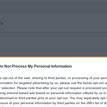
ru
Do Not Process My Personal Information
to opt-out of the sale, sharing to third parties, or processing of your per
formation for targeted advertising by us, please use the below opt-out s
19:14
00:22:50
r selection. Please note that after your opt-out request is processed y
eing interest-based ads based on personal information utilized by us or
par
05.08.2026 Aktuālais par
05.08.2026 Pr
disclosed to third parties prior to your opt-out. You may separately opt-
. daļa
karadarbību Ukrainā 2. daļa
daļa
losure of your personal information by third parties on the IAB’s list of
5. augusts
5. augusts