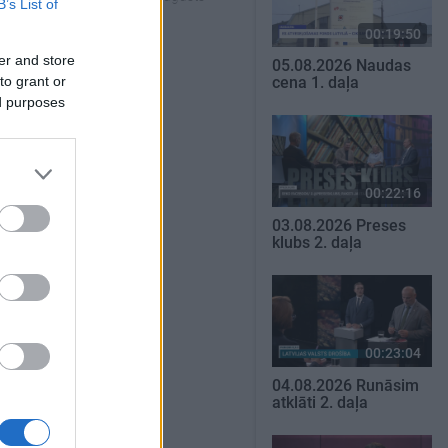
B’s List of
00:19:50
SKATĪT VISUS
er and store
05.08.2026 Naudas
to grant or
cena 1. daļa
ed purposes
00:22:16
03.08.2026 Preses
klubs 2. daļa
00:23:04
04.08.2026 Runāsim
atklāti 2. daļa