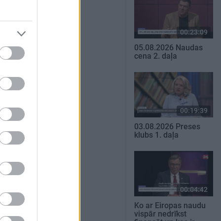
00:23:09
05.08.2026 Naudas
cena 2. daļa
00:19:39
03.08.2026 Preses
klubs 1. daļa
00:04:42
Ko ar Eiropas naudu
vispār nedrīkst