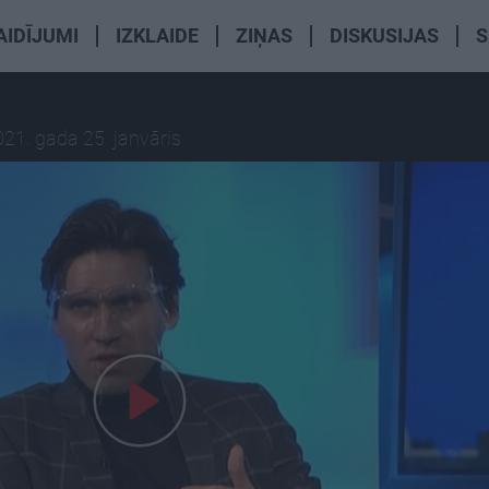
AIDĪJUMI
IZKLAIDE
ZIŅAS
DISKUSIJAS
S
21. gada 25. janvāris