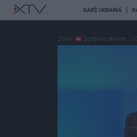
KARŠ UKRAINĀ
R
Digitālais ceļvedis
20
ZIŅAS