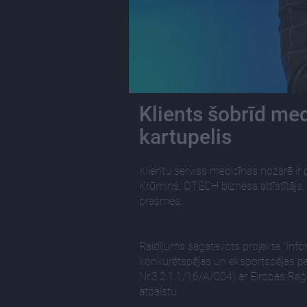
Klients šobrīd med
kartupelis
Klientu serviss medicīnas nozarē ir p
Krūmiņš, QTECH biznesa attīstītājs,
prasmes.
Raidījums sagatavots projekta “Info
konkurētspējas un eksportspējas pa
Nr.3.2.1.1/16/A/004) ar Eiropas Reģi
atbalstu.