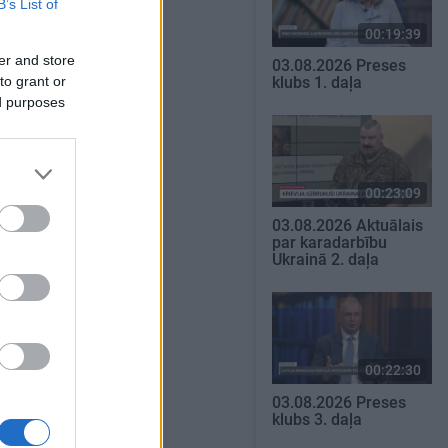
B’s List of
00:19:39
er and store
03.08.2026 Preses
to grant or
klubs 1. daļa
ed purposes
00:23:09
03.08.2026 Aktuālais
par karadarbību
Ukrainā 2. daļa
00:22:30
03.08.2026 Preses
klubs 3. daļa