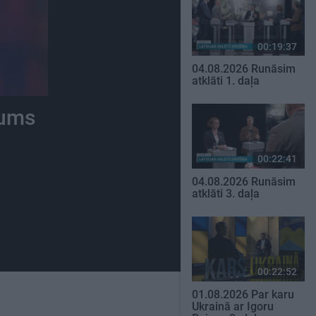
00:19:37
04.08.2026 Runāsim
atklāti 1. daļa
jums
00:22:41
04.08.2026 Runāsim
atklāti 3. daļa
00:22:52
01.08.2026 Par karu
Ukrainā ar Igoru