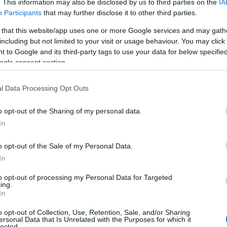
. This information may also be disclosed by us to third parties on the
IA
Participants
that may further disclose it to other third parties.
 that this website/app uses one or more Google services and may gath
including but not limited to your visit or usage behaviour. You may click 
 to Google and its third-party tags to use your data for below specifi
ogle consent section.
l Data Processing Opt Outs
o opt-out of the Sharing of my personal data.
In
o opt-out of the Sale of my Personal Data.
In
to opt-out of processing my Personal Data for Targeted
ing.
In
o opt-out of Collection, Use, Retention, Sale, and/or Sharing
ersonal Data that Is Unrelated with the Purposes for which it
lected.