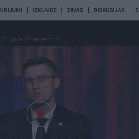
AIDĪJUMI
IZKLAIDE
ZIŅAS
DISKUSIJAS
S
023. gada 29. septembris