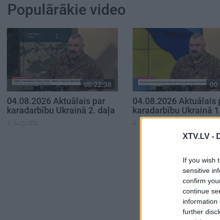
Populārākie video
00:22:38
00:
04.08.2026 Aktuālais par
04.08.2026 Aktuālais 
karadarbību Ukrainā 2. daļa
karadarbību Ukrainā 1
4. augusts
4. augusts
XTV.LV -
If you wish 
sensitive in
confirm you
continue se
information 
further disc