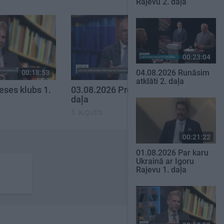
Rajevu 2. daļa
00:23:04
04.08.2026 Runāsim
00:18:53
00:22:30
atklāti 2. daļa
eses klubs 1.
03.08.2026 Preses klubs 3.
daļa
3. augusts
00:21:22
01.08.2026 Par karu
Ukrainā ar Igoru
Rajevu 1. daļa