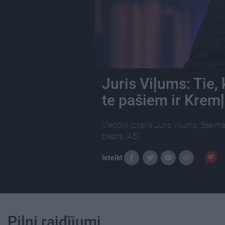
Juris Viļums: Tie,
te pašiem ir Krem
Viedokli izsaka Juris Viļums, Saeima
biedrs (AS).
Ieteikt
Pilni raidījumi