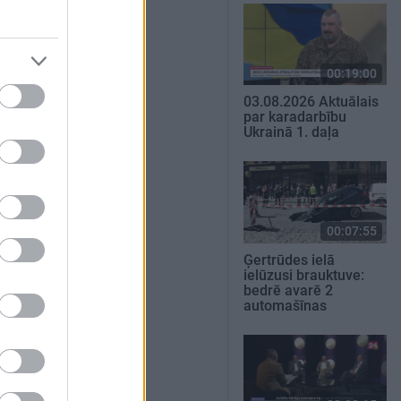
00:19:00
03.08.2026 Aktuālais
par karadarbību
Ukrainā 1. daļa
00:07:55
Ģertrūdes ielā
ielūzusi brauktuve:
bedrē avarē 2
automašīnas