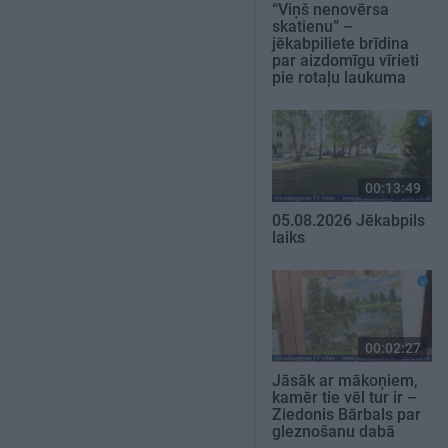
“Viņš nenovērsa
skatienu” –
jēkabpiliete brīdina
par aizdomīgu vīrieti
pie rotaļu laukuma
00:13:49
05.08.2026 Jēkabpils
laiks
00:02:27
Jāsāk ar mākoņiem,
kamēr tie vēl tur ir –
Ziedonis Bārbals par
gleznošanu dabā