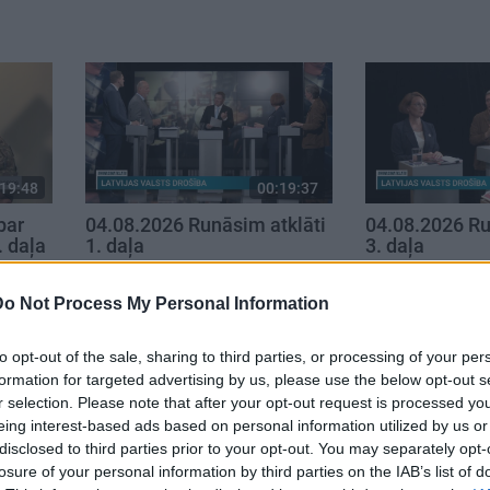
19:48
00:19:37
par
04.08.2026 Runāsim atklāti
04.08.2026 Ru
. daļa
1. daļa
3. daļa
4. augusts
4. augusts
Do Not Process My Personal Information
to opt-out of the sale, sharing to third parties, or processing of your per
formation for targeted advertising by us, please use the below opt-out s
r selection. Please note that after your opt-out request is processed y
eing interest-based ads based on personal information utilized by us or
disclosed to third parties prior to your opt-out. You may separately opt-
losure of your personal information by third parties on the IAB’s list of