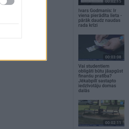
00:02:15
Ivars Godmanis: Ir
viena pierādīta lieta -
pārāk daudz naudas
rada krīzi
00:03:08
Vai studentiem
obligāti būtu jāapgūst
finanšu pratība?
Jēkabpilī sastapto
iedzīvotāju domas
dalās
00:02:11