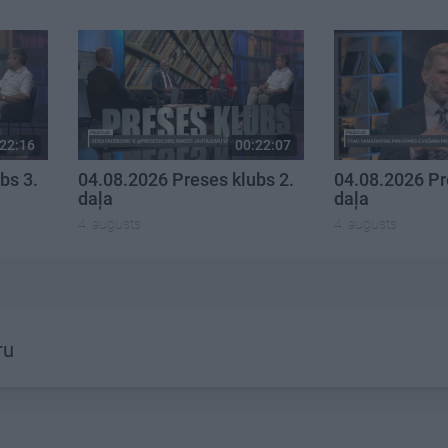
22:16
00:22:07
bs 3.
04.08.2026 Preses klubs 2.
04.08.2026 Pr
daļa
daļa
4. augusts
4. augusts
ru