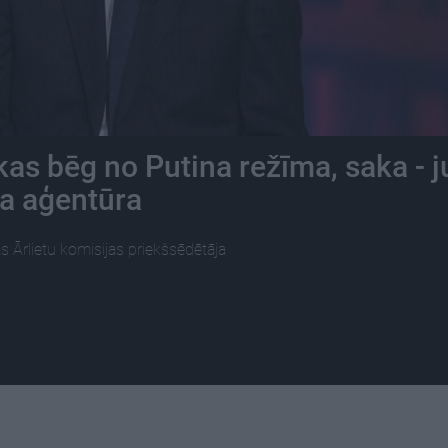
 kas bēg no Putina režīma, saka - 
ļa aģentūra
s Ārlietu komisijas priekšsēdētāja