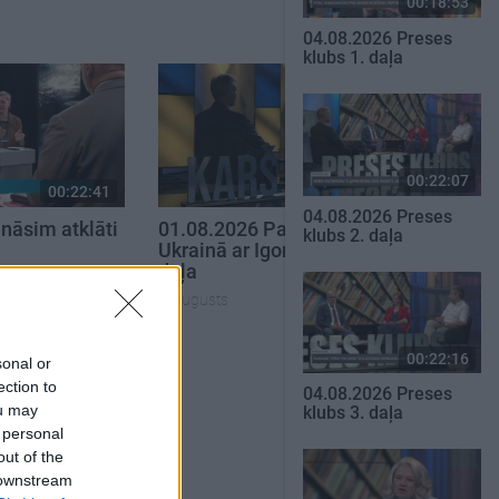
00:18:53
04.08.2026 Preses
klubs 1. daļa
00:22:07
00:22:41
00:22:52
04.08.2026 Preses
nāsim atklāti
01.08.2026 Par karu
klubs 2. daļa
Ukrainā ar Igoru Rajevu 2.
daļa
1. augusts
SKATĪT VISUS
00:22:16
sonal or
ection to
04.08.2026 Preses
ou may
klubs 3. daļa
 personal
out of the
 downstream