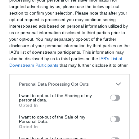
processing of your personal or sensitive information for
00:22:51
targeted advertising by us, please use the below opt-out
05.08.2026 Preses
section to confirm your selection. Please note that after your
klubs 3. daļa
opt-out request is processed you may continue seeing
interest-based ads based on personal information utilized by
5. augusts
us or personal information disclosed to third parties prior to
your opt-out. You may separately opt-out of the further
disclosure of your personal information by third parties on the
IAB’s list of downstream participants. This information may
Pievienot komentāru
also be disclosed by us to third parties on the
IAB’s List of
Downstream Participants
that may further disclose it to other
third parties.
Jānis Spīčs
Please note that this website/app uses one or more Google
Personal Data Processing Opt Outs
services and may gather and store information including but
2021. gada 27. maijs
not limited to your visit or usage behaviour. You may click to
I want to opt-out of the Sharing of my
personal data.
Latvieši izlekteņi vienmēr ir bāzuši savus degunus
grant or deny consent to Google and its third-party tags to
Opted In
kur viņiem neprasa un vienmēr skrējuši zirgam pa
use your data for below specified purposes in below Google
consent section.
priekšu. Un pēc tam gaudojuši kā dabūjuši ar koku
I want to opt-out of the Sale of my
Personal Data.
pa mugurkaulu un gaudo vēl šobaltdien. Latviešu
Opted In
pašpārvalde Vācu laikā bija tā kas suniski aktīvi
I want to opt-out of processing my