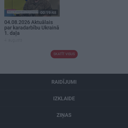
00:19:48
04.08.2026 Aktuālais
par karadarbību Ukrainā
1. daļa
4. augusts
SKATĪT VISUS
RAIDĪJUMI
IZKLAIDE
ZIŅAS