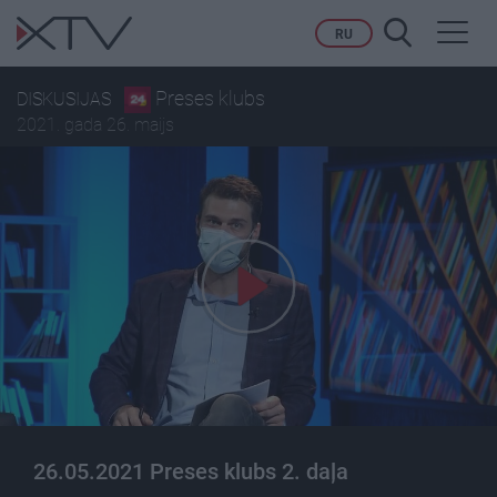
Toggl
RU
navig
Preses klubs
DISKUSIJAS
2021. gada 26. maijs
26.05.2021 Preses klubs 2. daļa