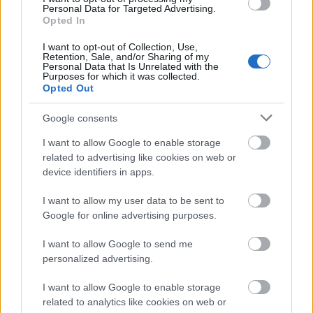
centās pieprasīt, lai tiktu veidoti leģioni (divi), kas
Personal Data for Targeted Advertising.
lietu asinis par Hitlera režīmu. Un karotu pret ASV.
Opted In
[Vienīgi Lietuva visā Eiropā neuzstādīja nevienu
I want to opt-out of Collection, Use,
leģionu, par ko divi ģenerāļi nokļuva Salaspils
Retention, Sale, and/or Sharing of my
Personal Data that Is Unrelated with the
koncentrācijas nometnē] Leģionāri nebija
Purposes for which it was collected.
Opted Out
Dzimtenes aizstāvji, kā latviešu pašpārvaldes kara
propaganda to sludināja. Latviešu leģionāri bija
Google consents
nelaimīgi cilvēki un kara upuri, landsknehti, kuri savu
politisko pārstāvju i..sā līšanas īpašību dēļ bija
I want to allow Google to enable storage
related to advertising like cookies on web or
spiesti maksāt ar savām dzīvībām. Izskatās, ka
device identifiers in apps.
vēsture atkārtojas.
I want to allow my user data to be sent to
Google for online advertising purposes.
Jānis Spīčs
I want to allow Google to send me
2021. gada 27. maijs
personalized advertising.
Juhnas 26.05.2021 13:58:55 Vis smieklīgākais un
I want to allow Google to enable storage
vis nožēlojamākais ir tas, ka latviešu grūstošā
related to analytics like cookies on web or