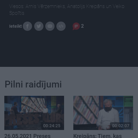
Viesos: Arnis Vērzemnieks, Anatolijs Kreipāns un Veiko
Spolītis
2
Ieteikt
Pilni raidījumi
00:24:25
00:02:07
26.05.2021 Preses
Kreipāns: Tiem, kas