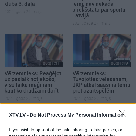
klubs 3. daļa
lemj, nav nekāda
priekšstata par sportu
2021. gada 26. maijs
Latvijā
2021. gada 27. maijs
00:01:31
00:01:19
Vērzemnieks: Reaģējot
Vērzemnieks:
uz pašlaik notiekošo,
Tuvojoties vēlēšanām,
visu laiku mēģinām
JKP atkal saasina tēmu
kaut ko drudžaini darīt
pret azartspēlēm
2021. gada 27. maijs
2021. gada 27. maijs
XTV.LV -
Do Not Process My Personal Information
If you wish to opt-out of the sale, sharing to third parties, or