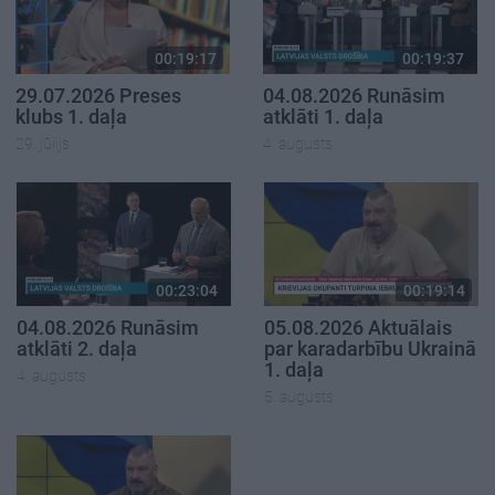
00:19:17
00:19:37
29.07.2026 Preses
04.08.2026 Runāsim
klubs 1. daļa
atklāti 1. daļa
29. jūlijs
4. augusts
00:23:04
00:19:14
04.08.2026 Runāsim
05.08.2026 Aktuālais
atklāti 2. daļa
par karadarbību Ukrainā
1. daļa
4. augusts
5. augusts