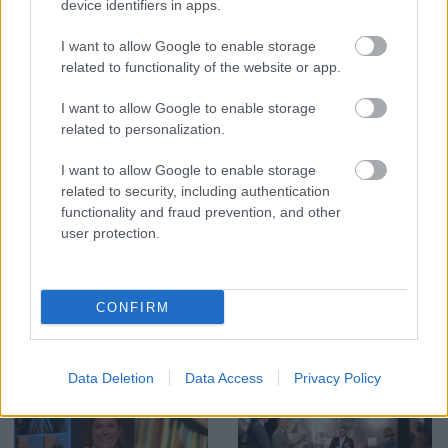
device identifiers in apps.
parlamenta politiķi ir paši aktīvākie cīnītāji visā
Pasaulē pret nīstamā Lukašenko režīmu
I want to allow Google to enable storage
Baltkrievijā. Kas notiks kad nākošgad Pasaules
related to functionality of the website or app.
čempionātā Sanktpeterburgā publiski noplēsīs
Latvijas karogu un uzliks LPSRS karogu Tad tādi kā
I want to allow Google to enable storage
related to personalization.
tu Spolītis gaudosiet kā šakāļi dabūjuši lodi
pēcpusē?!!! Bļausiet pēc demokrātijas. Tikai jums ir
I want to allow Google to enable storage
tiesības izteikt savu liberālo sektu pārliecību?!!!
related to security, including authentication
functionality and fraud prevention, and other
user protection.
SKATĪT VISUS (2)
CONFIRM
Populārākie video
Data Deletion
Data Access
Privacy Policy