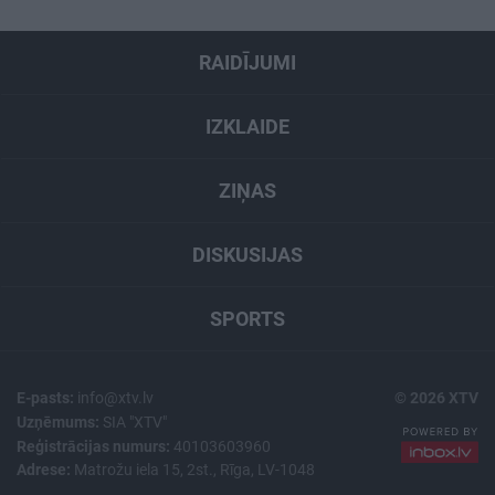
RAIDĪJUMI
IZKLAIDE
ZIŅAS
DISKUSIJAS
SPORTS
E-pasts:
info@xtv.lv
© 2026 XTV
Uzņēmums:
SIA "XTV"
Reģistrācijas numurs:
40103603960
Adrese:
Matrožu iela 15, 2st., Rīga, LV-1048