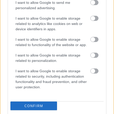
2020. gada 11. decembris
I want to allow Google to send me
personalized advertising.
Tautas ievēlētajai Saeimai jāpārņem VARA
savās rokās. Nevis jābūt par oligarhu un
I want to allow Google to enable storage
miljonāru krančiem. Un pirmais, ir jāreformē
related to analytics like cookies on web or
device identifiers in apps.
Tieslietu sistēma, kas ir miljonāru pakalpiņi un
aizstāvji. Skolu sistēma nav šodienas nelaime.
I want to allow Google to enable storage
Tā ir Latvijā pastāvošās sistēmas - Visa nauda
related to functionality of the website or app.
miljonāriem! - 30 gadu darbības sekas. Bet
īsprātīšiem liekas - komjauniete Šuplinska
I want to allow Google to enable storage
related to personalization.
vainīga. Lai gan lielākā daļa bļāvēju paši bija gan
komjaunieši, gan komunisti. Paprasiet Papulei?
I want to allow Google to enable storage
Kas bija viņa kad gāja vidusskolā! Un pēc tam!
related to security, including authentication
Tagad viņi izglītības sistēmas lielākā kritizētāja.
functionality and fraud prevention, and other
Bet, cik gadu viņa nostrādāja IM! Sačakarētā
user protection.
skolu sistēma ir arī pašas darbs.
Patīk
CONFIRM