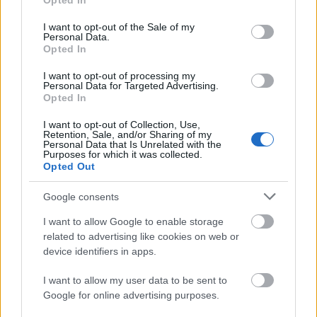
Opted In
use your data for below specified purposes in below Google
projām. Kādi ir palikušie, mēs redzam. Tās ir 30
consent section.
gadu visu valdību politiskas sekas. Bet galvenais -
I want to opt-out of the Sale of my
Personal Data.
netiek atražota jaunā paaudze. Viendienīšu politika
Opted In
30 gadus. Grābšana, alkatība, pohuyisms ir Latvijas
I want to opt-out of processing my
politikas stūrakmenis!!!
Personal Data for Targeted Advertising.
Opted In
Atbildēt
Patīk
I want to opt-out of Collection, Use,
Retention, Sale, and/or Sharing of my
Personal Data that Is Unrelated with the
Purposes for which it was collected.
Diāna Vēvere
DV
Opted Out
2020. gada 10. decembris
Google consents
Jūsu priekšlikumi situācijas uzlabošanai?
I want to allow Google to enable storage
Augstskolu reforma pēc komunistu parauga?
related to advertising like cookies on web or
device identifiers in apps.
Patīk
I want to allow my user data to be sent to
Google for online advertising purposes.
Jānis Spīčs