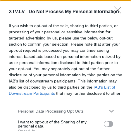
metušies ar viņiem uz vienu roku. Tā būtu vēlme
vienkārši kritizēt jebkuru valdību vai tomēr
XTV.LV -
Do Not Process My Personal Information
visdrīzāk nostaļģija pēc treknajiem gadiem? Arī
es neesmu sajūsmā par visu ko dara pašreizējā
If you wish to opt-out of the sale, sharing to third parties, or
valdība, bet ne jau Latvijas valsts
processing of your personal or sensitive information for
targeted advertising by us, please use the below opt-out
izsaimniekotāji būs tie kas mācīs ko darīt! Tieši
section to confirm your selection. Please note that after your
viņu dēļ esam , kur esam!
opt-out request is processed you may continue seeing
interest-based ads based on personal information utilized by
Patīk
us or personal information disclosed to third parties prior to
your opt-out. You may separately opt-out of the further
disclosure of your personal information by third parties on the
Pievienoties diskusijai
IAB’s list of downstream participants. This information may
also be disclosed by us to third parties on the
IAB’s List of
Downstream Participants
that may further disclose it to other
Jānis Spīčs
third parties.
2020. gada 8. decembris
Please note that this website/app uses one or more Google
Personal Data Processing Opt Outs
Ārzemēs Precējušies ar āāā...ngli (nēģeri). Vai ne
services and may gather and store information including but
Latvija oligarhu valsts izturējās pret saviem
not limited to your visit or usage behaviour. You may click to
I want to opt-out of the Sharing of my
personal data.
pilsoņiem kā pret pabērniem? Gudrie latvieši ir
grant or deny consent to Google and its third-party tags to