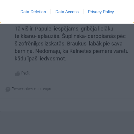
Dainis Uļjanovs
DU
Data Deletion
Data Access
Privacy Policy
2020. gada 12. decembris
Tā viš ir. Papule, iespējams, gribēja lielāku
teikšanu- aplauzās. Šuplinska- darbošanās pēc
šizofrēniķes izskatās. Braukusi labāk pie sava
bērniņa. Nedomāju, ka Kalnietes piemērs varētu
kādu īpaši iedvesmot.
Patīk
Pievienoties diskusijai