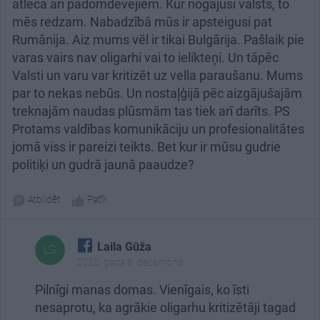
atleca arī padomdevējiem. Kur nogājusi valsts, to
mēs redzam. Nabadzībā mūs ir apsteigusi pat
Rumānija. Aiz mums vēl ir tikai Bulgārija. Pašlaik pie
varas vairs nav oligarhi vai to ielikteņi. Un tāpēc
Valsti un varu var kritizēt uz vella paraušanu. Mums
par to nekas nebūs. Un nostaļģijā pēc aizgājušajām
treknajām naudas plūsmām tas tiek arī darīts. PS
Protams valdības komunikāciju un profesionalitātes
jomā viss ir pareizi teikts. Bet kur ir mūsu gudrie
politiķi un gudrā jaunā paaudze?
Atbildēt
Patīk
Laila Gūža
LG
2020. gada 8. decembris
Pilnīgi manas domas. Vienīgais, ko īsti
nesaprotu, ka agrākie oligarhu kritizētāji tagad