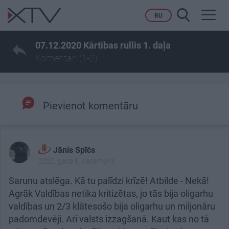
Toggl
RU
navig
07.12.2020 Kārtības rullis 1. daļa
Komentāri (1-2)
Pievienot komentāru
Jānis Spīčs
2020. gada 8. decembris
Sarunu atslēga. Kā tu palīdzi krīzē! Atbilde - Nekā!
Agrāk Valdības netika kritizētas, jo tās bija oligarhu
valdības un 2/3 klātesošo bija oligarhu un miljonāru
padomdevēji. Arī valsts izzagšanā. Kaut kas no tā