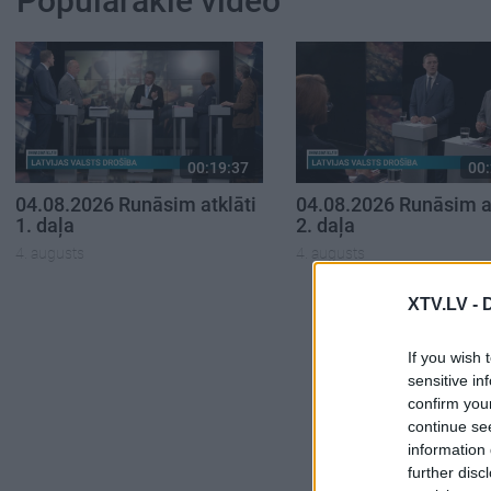
Populārākie video
00:19:37
00:
04.08.2026 Runāsim atklāti
04.08.2026 Runāsim at
1. daļa
2. daļa
4. augusts
4. augusts
XTV.LV -
If you wish 
sensitive in
confirm you
continue se
information 
further disc