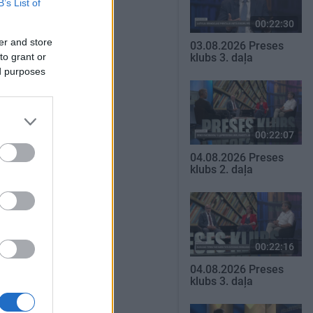
B’s List of
00:22:30
er and store
03.08.2026 Preses
to grant or
klubs 3. daļa
ed purposes
00:22:07
04.08.2026 Preses
klubs 2. daļa
00:22:16
04.08.2026 Preses
klubs 3. daļa