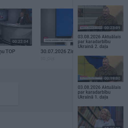
00:23:09
03.08.2026 Aktuālais
par karadarbību
00:22:04
00:23:00
Ukrainā 2. daļa
iņu TOP
30.07.2026 Ziņu TOP
30. jūlijs
00:19:00
03.08.2026 Aktuālais
par karadarbību
Ukrainā 1. daļa