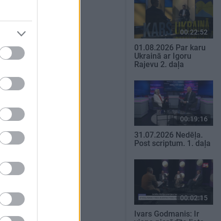
00:22:52
01.08.2026 Par karu
Ukrainā ar Igoru
Rajevu 2. daļa
00:19:16
31.07.2026 Nedēļa.
Post scriptum. 1. daļa
00:02:15
Ivars Godmanis: Ir