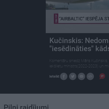
Kučinskis: Nedomāj
"iesēdināties" kā
Komentāru sniedz Māris Kučinskis, 
iekšlietu ministrs(2022-2023) un mi
Ieteikt
Pilni raidījumi