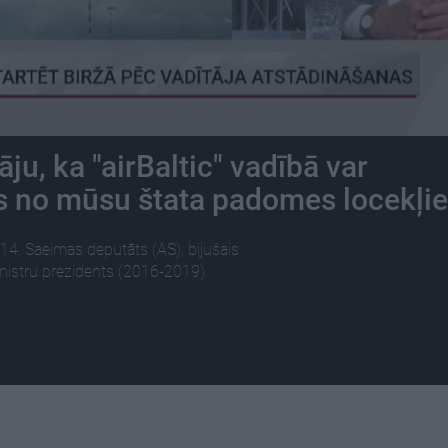
u, ka "airBaltic" vadībā var
ds no mūsu štata padomes locekļi
14. Saeimas deputāts (AS), bijušais
nistru prezidents (2016-2019).