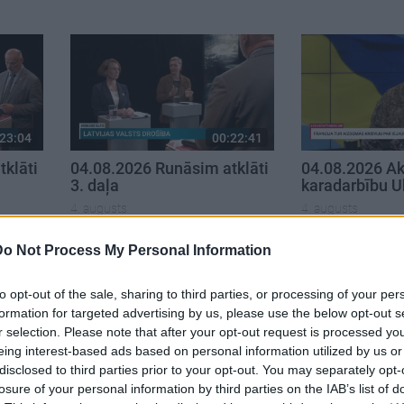
23:04
00:22:41
klāti
04.08.2026 Runāsim atklāti
04.08.2026 Ak
3. daļa
karadarbību U
4. augusts
4. augusts
Do Not Process My Personal Information
to opt-out of the sale, sharing to third parties, or processing of your per
formation for targeted advertising by us, please use the below opt-out s
r selection. Please note that after your opt-out request is processed y
eing interest-based ads based on personal information utilized by us or
disclosed to third parties prior to your opt-out. You may separately opt-
losure of your personal information by third parties on the IAB’s list of