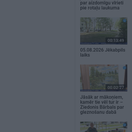
par aizdomīgu vīrieti
pie rotaļu laukuma
00:13:49
05.08.2026 Jēkabpils
laiks
00:02:27
Jāsāk ar mākoņiem,
kamēr tie vēl tur ir –
Ziedonis Bārbals par
gleznošanu dabā