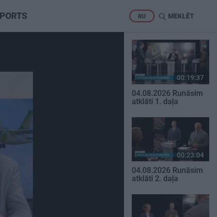
PORTS
MEKLĒT
RU
00:19:37
04.08.2026 Runāsim
atklāti 1. daļa
00:23:04
04.08.2026 Runāsim
atklāti 2. daļa