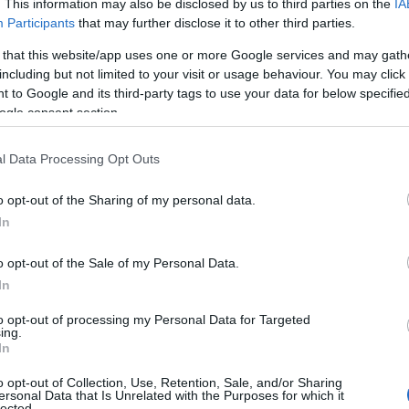
. This information may also be disclosed by us to third parties on the
IA
Participants
that may further disclose it to other third parties.
 that this website/app uses one or more Google services and may gath
including but not limited to your visit or usage behaviour. You may click 
 to Google and its third-party tags to use your data for below specifi
ogle consent section.
l Data Processing Opt Outs
o opt-out of the Sharing of my personal data.
In
o opt-out of the Sale of my Personal Data.
In
to opt-out of processing my Personal Data for Targeted
ing.
In
o opt-out of Collection, Use, Retention, Sale, and/or Sharing
ersonal Data that Is Unrelated with the Purposes for which it
lected.