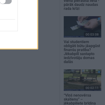
viena pierādīta lieta -
pārāk daudz naudas
rada krīzi
00:03:08
Vai studentiem
obligāti būtu jāapgūst
finanšu pratība?
Jēkabpilī sastapto
iedzīvotāju domas
dalās
00:02:11
“Viņš nenovērsa
skatienu” –
jēkabpiliete brīdina