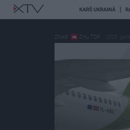
KARŠ UKRAINĀ
R
Ziņu TOP
2025. gada
ZIŅAS