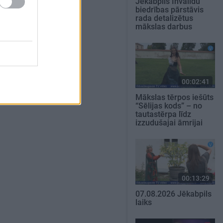
Jēkabpils Invalīdu
biedrības pārstāvis
rada detalizētus
mākslas darbus
00:02:41
Mākslas tērpos iešūts
“Sēlijas kods” – no
tautastērpa līdz
izzudušajai āmrijai
00:13:29
07.08.2026 Jēkabpils
laiks