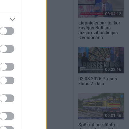
00:04:12
Liepnieks par to, kur
kavējas Baltijas
aizsardzības līnijas
izveidošana
00:22:16
03.08.2026 Preses
klubs 2. daļa
00:01:46
Spēkrati ar stāstu –