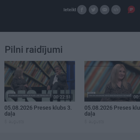
Ieteikt
Pilni raidījumi
00:22:51
00:
05.08.2026 Preses klubs 3.
05.08.2026 Preses klu
daļa
daļa
5. augusts
5. augusts