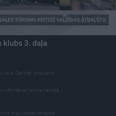
 klubs 3. daļa
, šova "Četri brāļi" producents
un informātikas institūta mākslīgā
ektore, angļu valodas pedagoģe