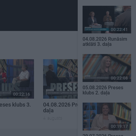
00:22:41
04.08.2026 Runāsim
atklāti 3. daļa
00:22:08
05.08.2026 Preses
klubs 2. daļa
00:22:16
00:22:07
eses klubs 3.
04.08.2026 Preses klubs 2.
daļa
4. augusts
00:19:17