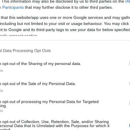
. This information may also be disclosed by us to third parties on the
IA
Participants
that may further disclose it to other third parties.
 that this website/app uses one or more Google services and may gath
including but not limited to your visit or usage behaviour. You may click 
 to Google and its third-party tags to use your data for below specifi
ogle consent section.
l Data Processing Opt Outs
o opt-out of the Sharing of my personal data.
In
o opt-out of the Sale of my Personal Data.
In
to opt-out of processing my Personal Data for Targeted
ing.
In
o opt-out of Collection, Use, Retention, Sale, and/or Sharing
ersonal Data that Is Unrelated with the Purposes for which it
lected.