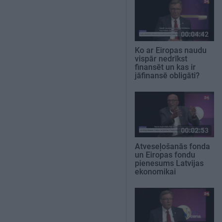
00:04:42
Ko ar Eiropas naudu
vispār nedrīkst
finansēt un kas ir
jāfinansē obligāti?
00:02:53
Atveseļošanās fonda
un Eiropas fondu
pienesums Latvijas
ekonomikai