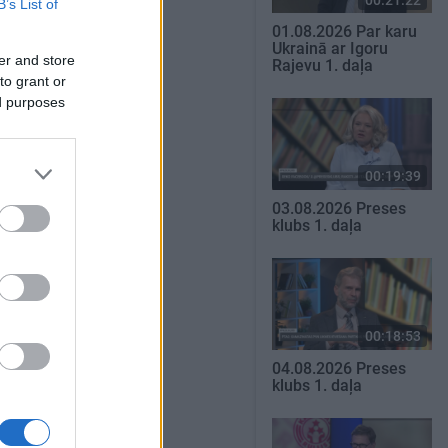
B’s List of
SKATĪT VISUS
01.08.2026 Par karu
Ukrainā ar Igoru
er and store
Rajevu 1. daļa
to grant or
ed purposes
00:19:39
03.08.2026 Preses
klubs 1. daļa
00:18:53
04.08.2026 Preses
klubs 1. daļa