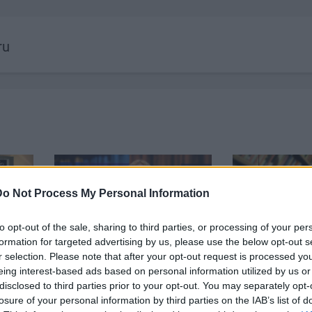
ru
Do Not Process My Personal Information
to opt-out of the sale, sharing to third parties, or processing of your per
22:50
00:19:34
formation for targeted advertising by us, please use the below opt-out s
r selection. Please note that after your opt-out request is processed y
par
05.08.2026 Preses klubs 1.
05.08.2026 Pr
. daļa
daļa
daļa
eing interest-based ads based on personal information utilized by us or
disclosed to third parties prior to your opt-out. You may separately opt-
5. augusts
5. augusts
losure of your personal information by third parties on the IAB’s list of