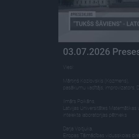
03.07.2026 Preses
Viesi:
Mārtiņš Kozlovskis (Kozmens),
pasākumu vadītājs, improvizators, DJ
Ilmārs Poikāns,
Latvijas Universitātes Matemātikas 
intelekta laboratorijas pētnieks
Darja Voitjuka,
Eiropas Tālmācības vidusskolas dir