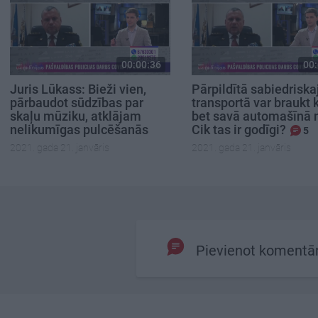
00:00:36
00:
Juris Lūkass: Bieži vien,
Pārpildītā sabiedriska
pārbaudot sūdzības par
transportā var braukt 
skaļu mūziku, atklājam
bet savā automašīnā 
nelikumīgas pulcēšanās
Cik tas ir godīgi?
5
2021. gada 21. janvāris
2021. gada 21. janvāris
Pievienot komentā