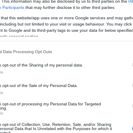
. This information may also be disclosed by us to third parties on the
IA
Participants
that may further disclose it to other third parties.
 that this website/app uses one or more Google services and may gath
including but not limited to your visit or usage behaviour. You may click 
 to Google and its third-party tags to use your data for below specifi
ogle consent section.
l Data Processing Opt Outs
o opt-out of the Sharing of my personal data.
In
o opt-out of the Sale of my Personal Data.
In
to opt-out of processing my Personal Data for Targeted
ing.
In
o opt-out of Collection, Use, Retention, Sale, and/or Sharing
ersonal Data that Is Unrelated with the Purposes for which it
lected.