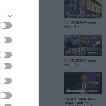
00:18:53
04.08.2026 Preses
klubs 1. daļa
00:22:07
04.08.2026 Preses
klubs 2. daļa
00:04:42
Ko ar Eiropas naudu
vispār nedrīkst