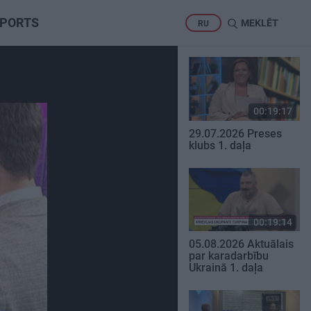
PORTS
MEKLĒT
RU
00:19:17
29.07.2026 Preses
klubs 1. daļa
00:19:14
05.08.2026 Aktuālais
par karadarbību
Ukrainā 1. daļa