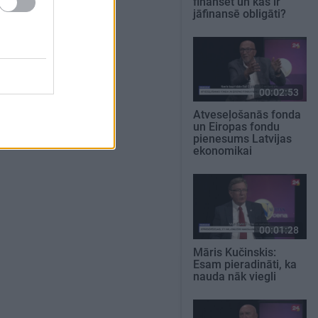
finansēt un kas ir
jāfinansē obligāti?
00:02:53
Atveseļošanās fonda
un Eiropas fondu
pienesums Latvijas
ekonomikai
00:01:28
Māris Kučinskis:
Esam pieradināti, ka
nauda nāk viegli