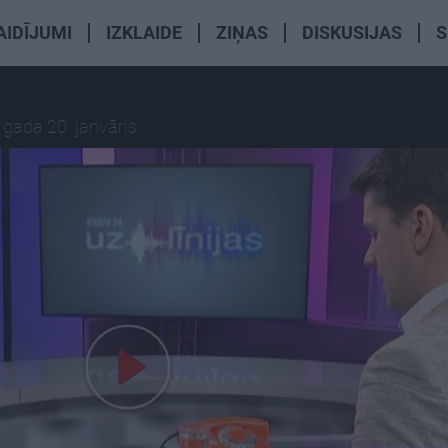
AIDĪJUMI
IZKLAIDE
ZIŅAS
DISKUSIJAS
S
 gada 20. janvāris