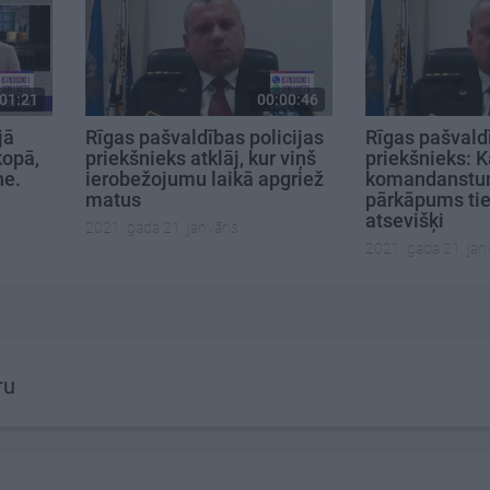
01:21
00:00:46
jā
Rīgas pašvaldības policijas
Rīgas pašvaldī
kopā,
priekšnieks atklāj, kur viņš
priekšnieks: K
ne.
ierobežojumu laikā apgriež
komandanstu
matus
pārkāpums tie
atsevišķi
2021. gada 21. janvāris
2021. gada 21. jan
ru