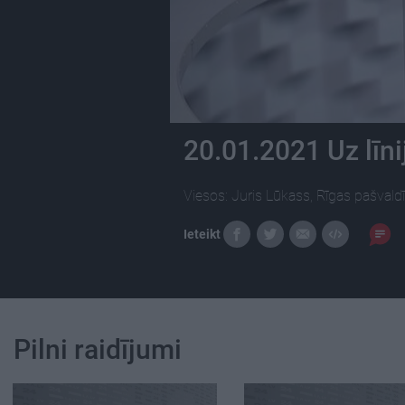
20.01.2021 Uz līni
Viesos: Juris Lūkass, Rīgas pašvaldī
Ieteikt
Pilni raidījumi