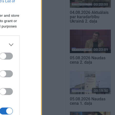
B’s List of
00:22:38
04.08.2026 Aktuālais
er and store
par karadarbību
to grant or
Ukrainā 2. daļa
ed purposes
00:23:09
05.08.2026 Naudas
cena 2. daļa
00:19:50
05.08.2026 Naudas
cena 1. daļa