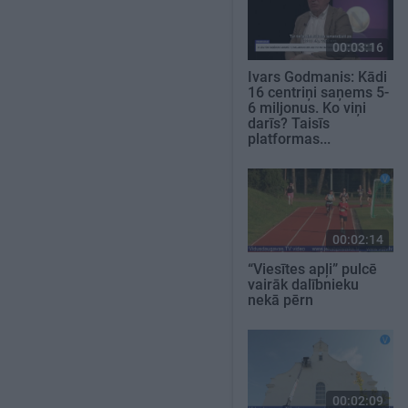
00:03:16
Ivars Godmanis: Kādi
16 centriņi saņems 5-
6 miljonus. Ko viņi
darīs? Taisīs
platformas...
00:02:14
“Viesītes apļi” pulcē
vairāk dalībnieku
nekā pērn
00:02:09