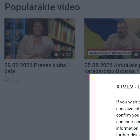
Populārākie video
00:19:17
00:
29.07.2026 Preses klubs 1.
05.08.2026 Aktuālais 
daļa
karadarbību Ukrainā 1
29. jūlijs
5. augusts
XTV.LV -
If you wish 
sensitive in
confirm you
continue se
information 
further disc