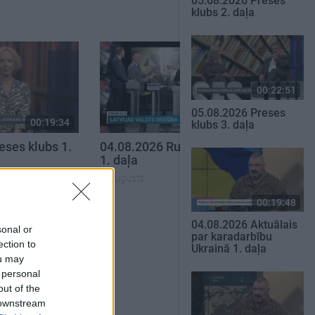
05.08.2026 Preses
klubs 2. daļa
00:22:51
05.08.2026 Preses
00:19:34
00:19:37
klubs 3. daļa
eses klubs 1.
04.08.2026 Runāsim atklāti
1. daļa
4. augusts
00:19:48
SKATĪT VISUS
04.08.2026 Aktuālais
sonal or
par karadarbību
ection to
Ukrainā 1. daļa
ou may
 personal
out of the
 downstream