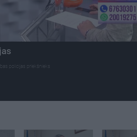
jas
bas policijas priekšnieks