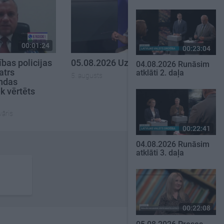
00:01:24
00:23:04
00:23:04
bas policijas
05.08.2026 Uz līnijas
04.08.2026 Runāsim
atrs
atklāti 2. daļa
5. augusts
ndas
k vērtēts
vāris
00:22:41
04.08.2026 Runāsim
atklāti 3. daļa
00:22:08