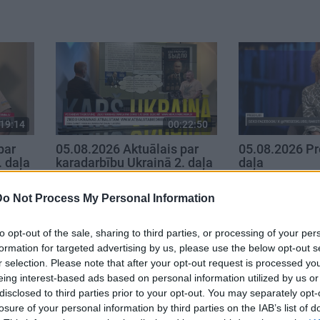
19:14
00:22:50
par
05.08.2026 Aktuālais par
05.08.2026 Pr
. daļa
karadarbību Ukrainā 2. daļa
daļa
5. augusts
5. augusts
Do Not Process My Personal Information
to opt-out of the sale, sharing to third parties, or processing of your per
formation for targeted advertising by us, please use the below opt-out s
r selection. Please note that after your opt-out request is processed y
eing interest-based ads based on personal information utilized by us or
disclosed to third parties prior to your opt-out. You may separately opt-
losure of your personal information by third parties on the IAB’s list of