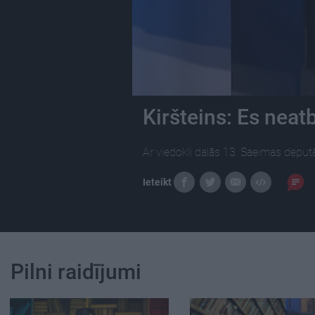
Kiršteins: Es neat
Ar viedokli dalās 13. Saeimas deput
Ieteikt
Pilni raidījumi