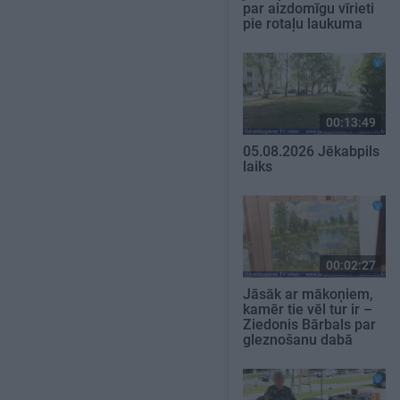
par aizdomīgu vīrieti
pie rotaļu laukuma
00:13:49
05.08.2026 Jēkabpils
laiks
00:02:27
Jāsāk ar mākoņiem,
kamēr tie vēl tur ir –
Ziedonis Bārbals par
gleznošanu dabā