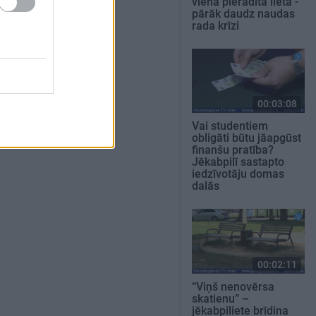
viena pierādīta lieta -
pārāk daudz naudas
rada krīzi
00:03:08
Vai studentiem
obligāti būtu jāapgūst
finanšu pratība?
Jēkabpilī sastapto
iedzīvotāju domas
dalās
00:02:11
“Viņš nenovērsa
skatienu” –
jēkabpiliete brīdina