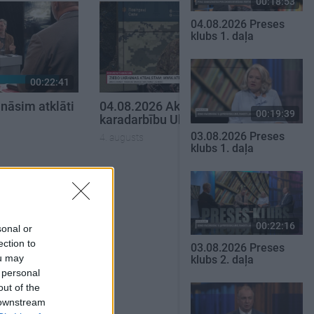
00:18:53
04.08.2026 Preses
klubs 1. daļa
00:22:41
00:22:38
nāsim atklāti
04.08.2026 Aktuālais par
00:19:39
karadarbību Ukrainā 2. daļa
03.08.2026 Preses
4. augusts
klubs 1. daļa
SKATĪT VISUS
00:22:16
sonal or
ection to
03.08.2026 Preses
ou may
klubs 2. daļa
 personal
out of the
 downstream