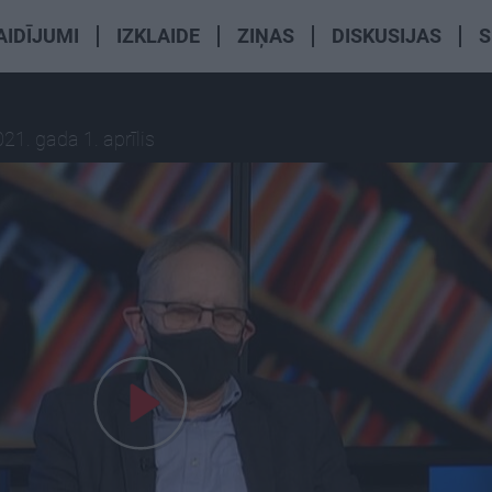
AIDĪJUMI
IZKLAIDE
ZIŅAS
DISKUSIJAS
S
21. gada 1. aprīlis