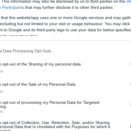
. This information may also be disclosed by us to third parties on the
IA
Participants
that may further disclose it to other third parties.
 that this website/app uses one or more Google services and may gath
including but not limited to your visit or usage behaviour. You may click 
 to Google and its third-party tags to use your data for below specifi
ogle consent section.
l Data Processing Opt Outs
o opt-out of the Sharing of my personal data.
In
o opt-out of the Sale of my Personal Data.
In
to opt-out of processing my Personal Data for Targeted
ing.
In
o opt-out of Collection, Use, Retention, Sale, and/or Sharing
ersonal Data that Is Unrelated with the Purposes for which it
lected.