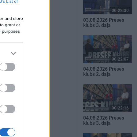
B’s List of
00:22:30
er and store
03.08.2026 Preses
to grant or
klubs 3. daļa
ed purposes
00:22:07
04.08.2026 Preses
klubs 2. daļa
00:22:16
04.08.2026 Preses
klubs 3. daļa