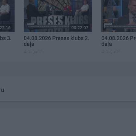
22:16
00:22:07
bs 3.
04.08.2026 Preses klubs 2.
04.08.2026 Pr
daļa
daļa
4. augusts
4. augusts
ru