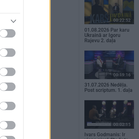
00:22:52
01.08.2026 Par karu
Ukrainā ar Igoru
Rajevu 2. daļa
00:19:16
31.07.2026 Nedēļa.
Post scriptum. 1. daļa
00:02:15
Ivars Godmanis: Ir