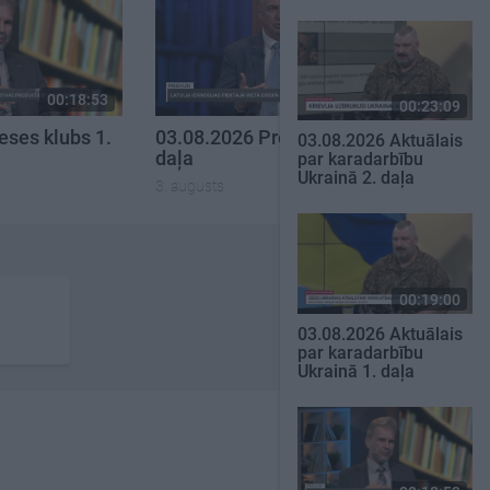
00:18:53
00:22:30
00:23:09
eses klubs 1.
03.08.2026 Preses klubs 3.
03.08.2026 Aktuālais
daļa
par karadarbību
Ukrainā 2. daļa
3. augusts
00:19:00
03.08.2026 Aktuālais
par karadarbību
Ukrainā 1. daļa