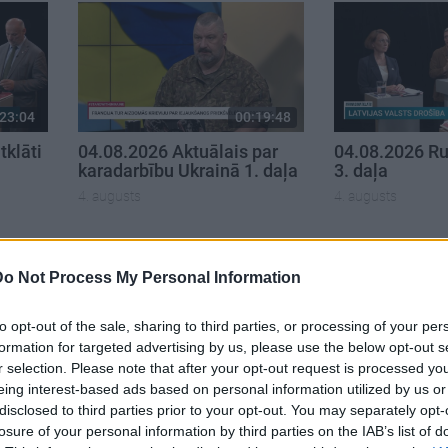
23:04
00:19:48
klāti
04.08.2026 Aktuālais par
04.08.2026 Ru
karadarbību Ukrainā 1. daļa
3. daļa
4. augusts
4. augusts
Do Not Process My Personal Information
to opt-out of the sale, sharing to third parties, or processing of your per
formation for targeted advertising by us, please use the below opt-out s
r selection. Please note that after your opt-out request is processed y
eing interest-based ads based on personal information utilized by us or
disclosed to third parties prior to your opt-out. You may separately opt-
losure of your personal information by third parties on the IAB’s list of