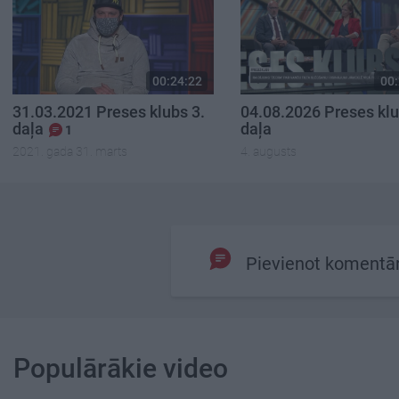
00:24:22
00:
31.03.2021 Preses klubs 3.
04.08.2026 Preses klu
daļa
daļa
1
2021. gada 31. marts
4. augusts
Pievienot komentā
Populārākie video