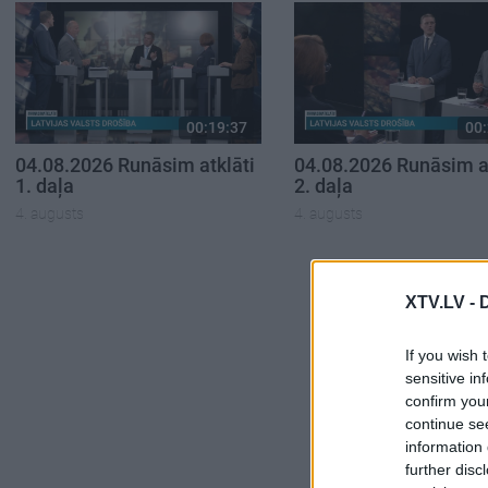
00:19:37
00:
04.08.2026 Runāsim atklāti
04.08.2026 Runāsim at
1. daļa
2. daļa
4. augusts
4. augusts
XTV.LV -
If you wish 
sensitive in
confirm you
continue se
information 
further disc