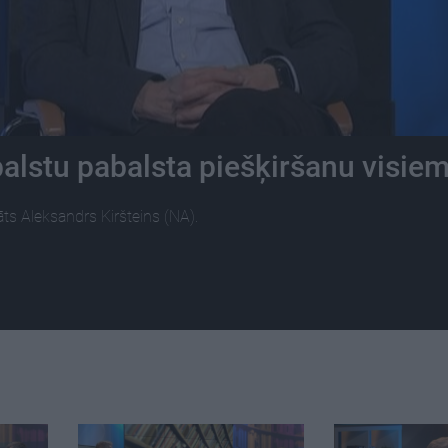
balstu pabalsta piešķiršanu visie
āts Aleksandrs Kiršteins (NA).