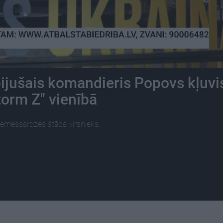
bijušais komandieris Popovs kļuvi
torm Z" vienībā
Zemessardzes štāba virsnieks.