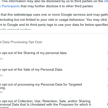
. This information may also be disclosed by us to third parties on the
IA
Participants
that may further disclose it to other third parties.
 that this website/app uses one or more Google services and may gath
including but not limited to your visit or usage behaviour. You may click 
 to Google and its third-party tags to use your data for below specifi
ogle consent section.
l Data Processing Opt Outs
o opt-out of the Sharing of my personal data.
In
o opt-out of the Sale of my Personal Data.
In
to opt-out of processing my Personal Data for Targeted
ing.
In
o opt-out of Collection, Use, Retention, Sale, and/or Sharing
ersonal Data that Is Unrelated with the Purposes for which it
lected.