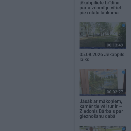
jēkabpiliete brīdina
par aizdomīgu vīrieti
pie rotaļu laukuma
00:13:49
05.08.2026 Jēkabpils
laiks
00:02:27
Jāsāk ar mākoņiem,
kamēr tie vēl tur ir –
Ziedonis Bārbals par
gleznošanu dabā