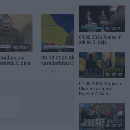
00:22:41
04.08.2026 Runāsim
atklāti 3. daļa
00:23:09
00:19:00
tuālais par
03.08.2026 Aktuālais par
krainā 2. daļa
karadarbību Ukrainā 1. daļa
3. augusts
00:22:52
01.08.2026 Par karu
Ukrainā ar Igoru
Rajevu 2. daļa
00:22:07