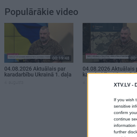
Populārākie video
00:19:48
00:
04.08.2026 Aktuālais par
04.08.2026 Aktuālais 
karadarbību Ukrainā 1. daļa
karadarbību Ukrainā 2
4. augusts
4. augusts
XTV.LV -
If you wish 
sensitive in
confirm you
continue se
information 
further disc