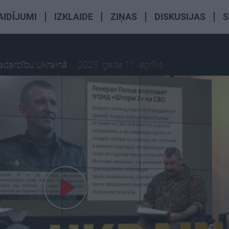
AIDĪJUMI
IZKLAIDE
ZIŅAS
DISKUSIJAS
S
radarbību Ukrainā
2025. gada 11. aprīlis