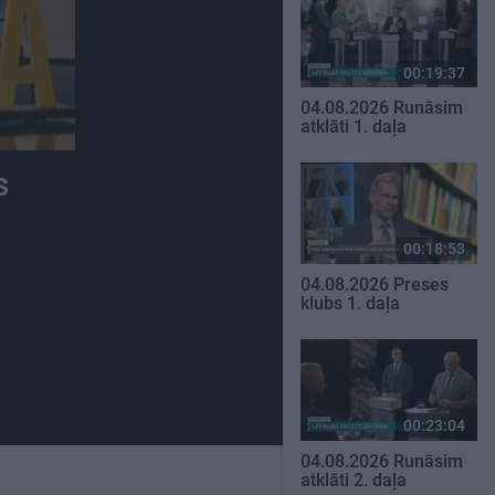
00:19:37
04.08.2026 Runāsim
atklāti 1. daļa
s
00:18:53
04.08.2026 Preses
klubs 1. daļa
00:23:04
04.08.2026 Runāsim
atklāti 2. daļa