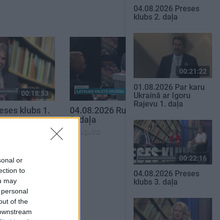
04.08.2026 Preses
klubs 2. daļa
00:21:22
01.08.2026 Par karu
00:18:53
00:23:04
Ukrainā ar Igoru
Rajevu 1. daļa
eses klubs 1.
04.08.2026 Runāsim atklāti
2. daļa
4. augusts
SKATĪT VISUS
00:22:16
sonal or
ection to
04.08.2026 Preses
ou may
klubs 3. daļa
 personal
out of the
 downstream