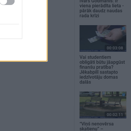
Ivars Godmanis: Ir
viena pierādīta lieta -
pārāk daudz naudas
rada krīzi
00:03:08
Vai studentiem
obligāti būtu jāapgūst
finanšu pratība?
Jēkabpilī sastapto
iedzīvotāju domas
dalās
00:02:11
“Viņš nenovērsa
skatienu” –