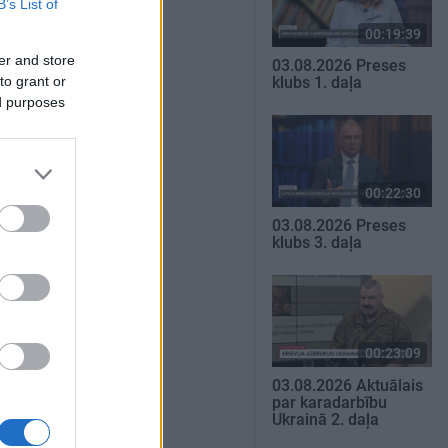
B’s List of
00:19:39
er and store
03.08.2026 Preses
to grant or
klubs 1. daļa
ed purposes
00:22:30
03.08.2026 Preses
klubs 3. daļa
00:23:09
03.08.2026 Aktuālais
par karadarbību
Ukrainā 2. daļa