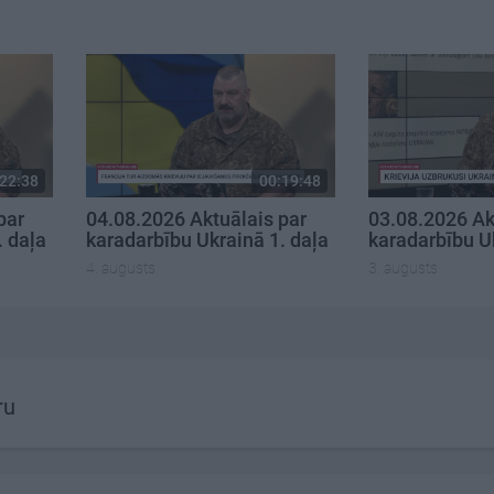
22:38
00:19:48
par
04.08.2026 Aktuālais par
03.08.2026 Ak
. daļa
karadarbību Ukrainā 1. daļa
karadarbību U
4. augusts
3. augusts
ru