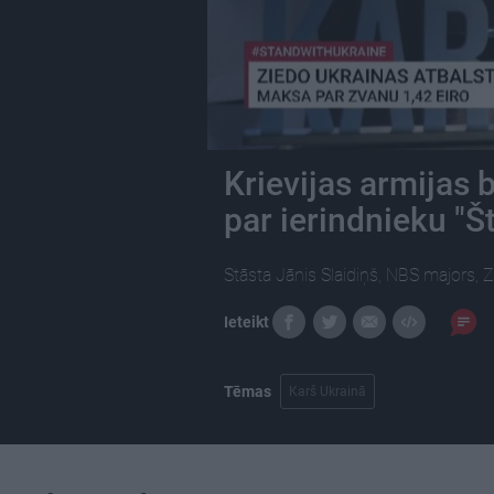
Krievijas armijas 
par ierindnieku "Š
Stāsta Jānis Slaidiņš, NBS majors, 
Ieteikt
Tēmas
Karš Ukrainā