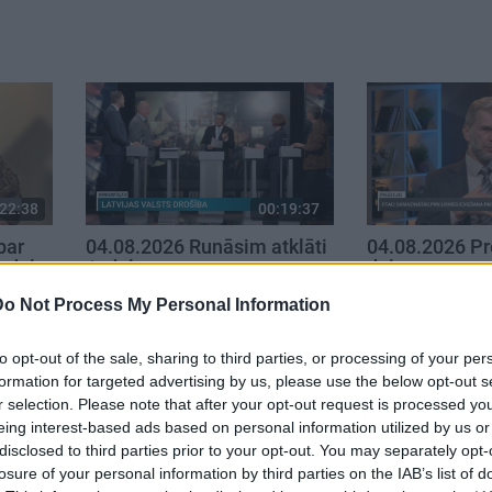
22:38
00:19:37
par
04.08.2026 Runāsim atklāti
04.08.2026 Pr
. daļa
1. daļa
daļa
4. augusts
4. augusts
Do Not Process My Personal Information
to opt-out of the sale, sharing to third parties, or processing of your per
formation for targeted advertising by us, please use the below opt-out s
r selection. Please note that after your opt-out request is processed y
eing interest-based ads based on personal information utilized by us or
disclosed to third parties prior to your opt-out. You may separately opt-
losure of your personal information by third parties on the IAB’s list of