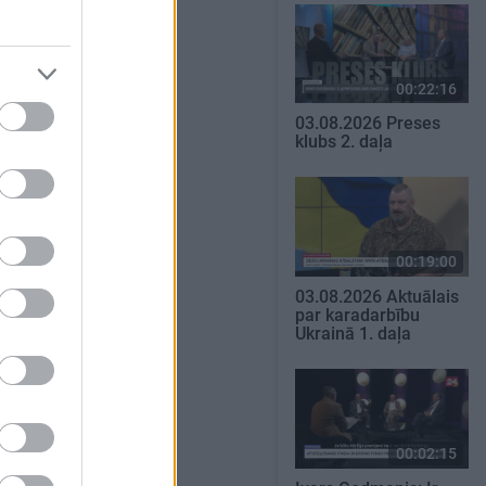
00:22:16
03.08.2026 Preses
klubs 2. daļa
00:19:00
03.08.2026 Aktuālais
par karadarbību
Ukrainā 1. daļa
00:02:15