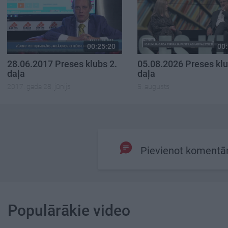
00:25:20
00:
28.06.2017 Preses klubs 2.
05.08.2026 Preses klu
daļa
daļa
2017. gada 28. jūnijs
5. augusts
Pievienot komentā
Populārākie video