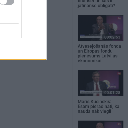
finansēt un kas ir
jāfinansē obligāti?
00:02:53
Atveseļošanās fonda
un Eiropas fondu
pienesums Latvijas
ekonomikai
00:01:28
Māris Kučinskis:
Esam pieradināti, ka
nauda nāk viegli