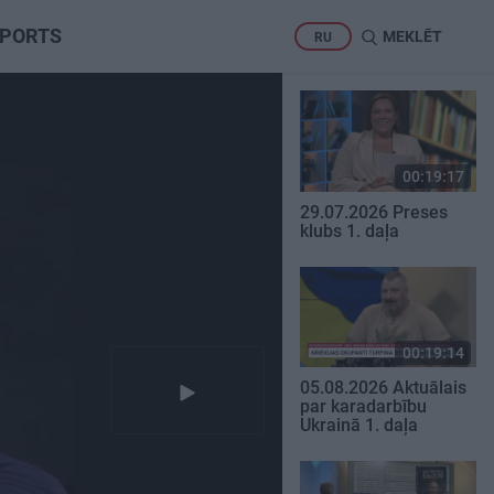
PORTS
MEKLĒT
RU
00:19:17
29.07.2026 Preses
klubs 1. daļa
00:19:14
05.08.2026 Aktuālais
par karadarbību
Ukrainā 1. daļa