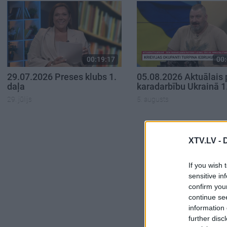
00:19:17
00:
29.07.2026 Preses klubs 1.
05.08.2026 Aktuālais 
daļa
karadarbību Ukrainā 1
29. jūlijs
5. augusts
XTV.LV -
If you wish 
sensitive in
confirm you
continue se
information 
further disc