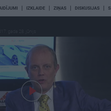
AIDĪJUMI
IZKLAIDE
ZIŅAS
DISKUSIJAS
S
17. gada 28. jūnijs