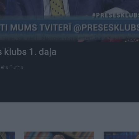
 klubs 1. daļa
Velta Puriņa