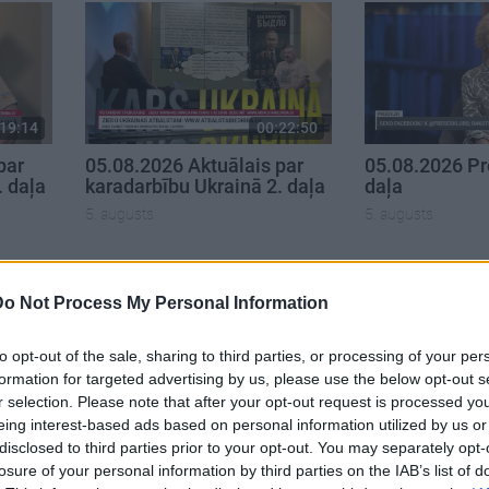
19:14
00:22:50
par
05.08.2026 Aktuālais par
05.08.2026 Pr
. daļa
karadarbību Ukrainā 2. daļa
daļa
5. augusts
5. augusts
Do Not Process My Personal Information
to opt-out of the sale, sharing to third parties, or processing of your per
formation for targeted advertising by us, please use the below opt-out s
r selection. Please note that after your opt-out request is processed y
eing interest-based ads based on personal information utilized by us or
disclosed to third parties prior to your opt-out. You may separately opt-
losure of your personal information by third parties on the IAB’s list of