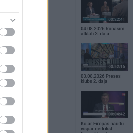
00:22:41
04.08.2026 Runāsim
atklāti 3. daļa
00:22:16
03.08.2026 Preses
klubs 2. daļa
00:04:42
Ko ar Eiropas naudu
vispār nedrīkst