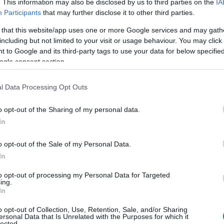
. This information may also be disclosed by us to third parties on the
IA
Participants
that may further disclose it to other third parties.
 that this website/app uses one or more Google services and may gath
including but not limited to your visit or usage behaviour. You may click 
 to Google and its third-party tags to use your data for below specifi
ogle consent section.
l Data Processing Opt Outs
o opt-out of the Sharing of my personal data.
In
o opt-out of the Sale of my Personal Data.
In
to opt-out of processing my Personal Data for Targeted
ing.
In
o opt-out of Collection, Use, Retention, Sale, and/or Sharing
ersonal Data that Is Unrelated with the Purposes for which it
lected.