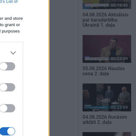
B’s List of
00:19:48
04.08.2026 Aktuālais
er and store
par karadarbību
to grant or
Ukrainā 1. daļa
ed purposes
00:23:09
05.08.2026 Naudas
cena 2. daļa
00:23:04
04.08.2026 Runāsim
atklāti 2. daļa