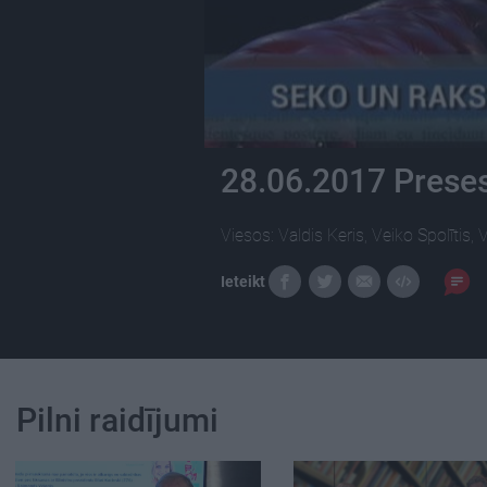
28.06.2017 Preses
Viesos: Valdis Keris, Veiko Spolītis, 
Ieteikt
Pilni raidījumi