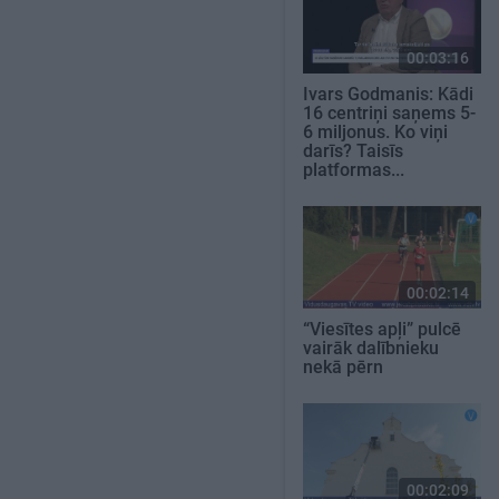
00:03:16
Ivars Godmanis: Kādi
16 centriņi saņems 5-
6 miljonus. Ko viņi
darīs? Taisīs
platformas...
00:02:14
“Viesītes apļi” pulcē
vairāk dalībnieku
nekā pērn
00:02:09