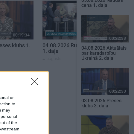
05.08.2026 Naudas
cena 1. daļa
00:19:34
00:19:37
00:22:38
eses klubs 1.
04.08.2026 Runāsim atklāti
04.08.2026 Aktuālais
1. daļa
par karadarbību
Ukrainā 2. daļa
4. augusts
SKATĪT VISUS
00:22:30
sonal or
03.08.2026 Preses
ection to
klubs 3. daļa
ou may
 personal
out of the
 downstream