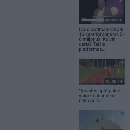
00:03:16
Ivars Godmanis: Kādi
16 centriņi saņems 5-
6 miljonus. Ko viņi
darīs? Taisīs
platformas...
00:02:14
“Viesītes apļi” pulcē
vairāk dalībnieku
nekā pērn