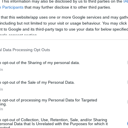
. This information may also be disclosed by us to third parties on the
IA
Participants
that may further disclose it to other third parties.
 that this website/app uses one or more Google services and may gath
including but not limited to your visit or usage behaviour. You may click 
 to Google and its third-party tags to use your data for below specifi
ogle consent section.
l Data Processing Opt Outs
o opt-out of the Sharing of my personal data.
In
o opt-out of the Sale of my Personal Data.
In
to opt-out of processing my Personal Data for Targeted
ing.
In
o opt-out of Collection, Use, Retention, Sale, and/or Sharing
ersonal Data that Is Unrelated with the Purposes for which it
lected.