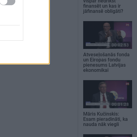
vispār nedrīkst
finansēt un kas ir
jāfinansē obligāti?
00:02:53
Atveseļošanās fonda
un Eiropas fondu
pienesums Latvijas
ekonomikai
00:01:28
Māris Kučinskis:
Esam pieradināti, ka
nauda nāk viegli