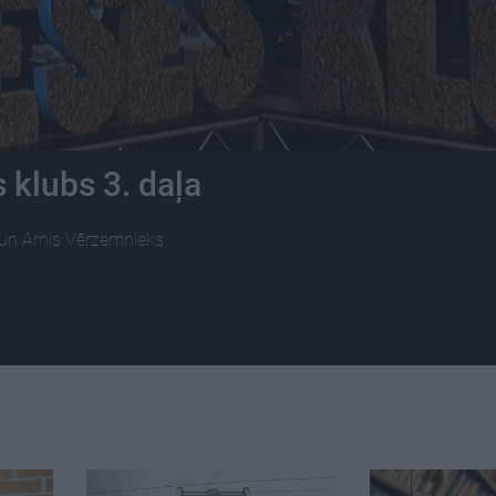
 klubs 3. daļa
s un Arnis Vērzemnieks