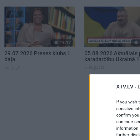
00:19:17
00:
29.07.2026 Preses klubs 1.
05.08.2026 Aktuālais 
daļa
karadarbību Ukrainā 1
29. jūlijs
5. augusts
XTV.LV -
If you wish 
sensitive in
confirm you
continue se
information 
further disc