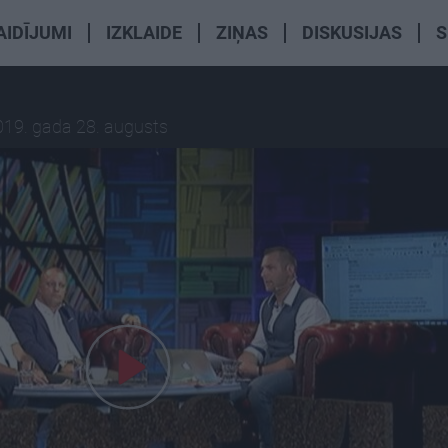
AIDĪJUMI
IZKLAIDE
ZIŅAS
DISKUSIJAS
S
019. gada 28. augusts