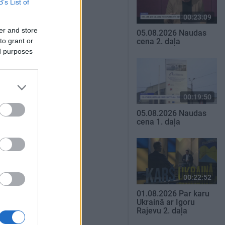
B’s List of
00:23:09
er and store
05.08.2026 Naudas
to grant or
cena 2. daļa
ed purposes
00:19:50
05.08.2026 Naudas
cena 1. daļa
00:22:52
01.08.2026 Par karu
Ukrainā ar Igoru
Rajevu 2. daļa