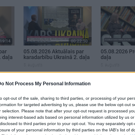
19:14
00:22:50
par
05.08.2026 Aktuālais par
05.08.2026 Pr
. daļa
karadarbību Ukrainā 2. daļa
daļa
5. augusts
5. augusts
Do Not Process My Personal Information
to opt-out of the sale, sharing to third parties, or processing of your per
formation for targeted advertising by us, please use the below opt-out s
r selection. Please note that after your opt-out request is processed y
eing interest-based ads based on personal information utilized by us or
disclosed to third parties prior to your opt-out. You may separately opt-
losure of your personal information by third parties on the IAB’s list of