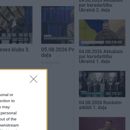
04.08.2026 Aktuālais
par karadarbību
Ukrainā 2. daļa
00:22:51
00:19:34
00:19:48
eses klubs 3.
05.08.2026 Preses klubs 1.
04.08.2026 Aktuālais
daļa
par karadarbību
Ukrainā 1. daļa
5. augusts
SKATĪT VISUS
00:19:37
sonal or
ection to
04.08.2026 Runāsim
ou may
atklāti 1. daļa
 personal
out of the
 downstream