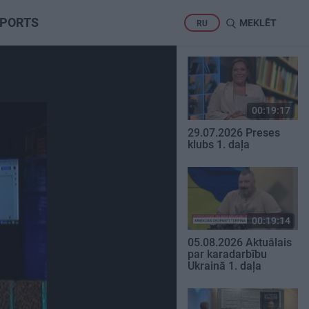
PORTS
MEKLĒT
RU
00:19:17
29.07.2026 Preses
klubs 1. daļa
00:19:14
05.08.2026 Aktuālais
par karadarbību
Ukrainā 1. daļa