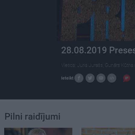
28.08.2019 Preses
Viesos: Juris Jurašs, Gunārs Kūtri
Ieteikt
Pilni raidījumi