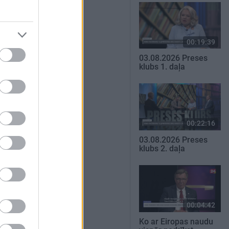
00:19:39
03.08.2026 Preses
klubs 1. daļa
00:22:16
03.08.2026 Preses
klubs 2. daļa
00:04:42
Ko ar Eiropas naudu