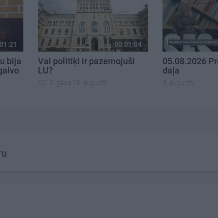
01:21
00:01:04
u bija
Vai politiķi ir pazemojuši
05.08.2026 Pr
galvo
LU?
daļa
2019. gada 29. augusts
5. augusts
ru