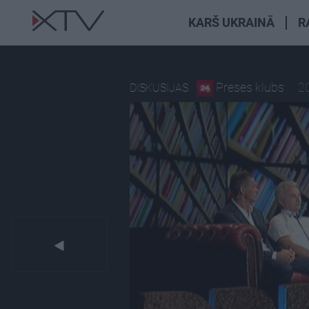
KARŠ UKRAINĀ
R
Preses klubs
2
DISKUSIJAS