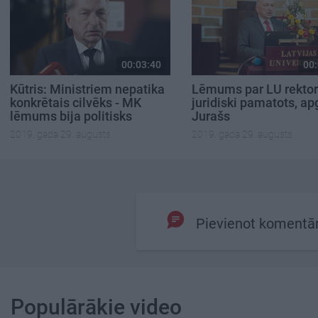
00:03:40
00:
Kūtris: Ministriem nepatika
Lēmums par LU rektor
konkrētais cilvēks - MK
juridiski pamatots, ap
lēmums bija politisks
Jurašs
2019. gada 29. augusts
2019. gada 29. augusts
Pievienot komentā
Populārākie video