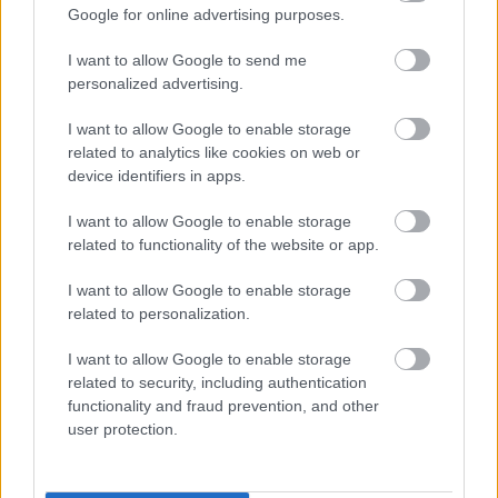
Google for online advertising purposes.
2021. gada 15. februāris
I want to allow Google to send me
personalized advertising.
Pievienot komentāru
I want to allow Google to enable storage
related to analytics like cookies on web or
device identifiers in apps.
I want to allow Google to enable storage
Populārākie video
related to functionality of the website or app.
I want to allow Google to enable storage
related to personalization.
I want to allow Google to enable storage
related to security, including authentication
00:23:07
00:03:00
functionality and fraud prevention, and other
user protection.
08.06.2026 Ziņu TOP
27.07.2026 TV24
SVARĪGAIS 3 MINŪTĒS
8. jūnijs
17.00