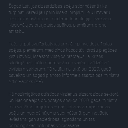
Šogad Latvijas aizsardzības spēju stiprināšanā tiks
turpināti vairāki jau pērn iesākti projekti, lielu uzsvaru
liekot uz inovāciju un moderno tehnoloģiju ieviešanu
Nacionālajos bruņotajos spēkos, piemēram, dronu
attīstību.
Taču tikpat svarīgi Latvijas armijā ir pilnveidot arī citas
spējas, piemēram, medicīnas kapacitāti, drošu piegādes
ķēžu izveidi, iesaistot vietējos ražotājus, lai krīzes
situācijā paši būtu nodrošināti un varētu palīdzēt arī
civilajam sektoram. Tā raidījuma laikā par 2020. gadā
paveikto un šogad plānoto informē aizsardzības ministrs
Artis Pabriks (AP).
Kā nozīmīgākos attīstības virzienus aizsardzības sektorā
un Nacionālajos bruņotajos spēkos 2020. gadā ministrs
min vairākus projektus – gan Latvijas armijas kaujas
spēju un nodrošinājuma stiprināšanā, gan inovāciju
ieviešanā, gan sabiedrības izglītošanā un tās
psiholoģiskās noturības veicināšanā.