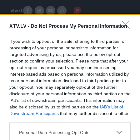
Ieteikt
XTV.LV -
Do Not Process My Personal Information
If you wish to opt-out of the sale, sharing to third parties, or
processing of your personal or sensitive information for
targeted advertising by us, please use the below opt-out
section to confirm your selection. Please note that after your
Pilni raidījumi
opt-out request is processed you may continue seeing
interest-based ads based on personal information utilized by
us or personal information disclosed to third parties prior to
your opt-out. You may separately opt-out of the further
disclosure of your personal information by third parties on the
IAB’s list of downstream participants. This information may
also be disclosed by us to third parties on the
IAB’s List of
00:02:31
00:02:18
Downstream Participants
that may further disclose it to other
third parties.
Aizsardzības ministrija
Latvijas un Somijas
lielu uzsvaru liek uz
aizsardzības ministri
Please note that this website/app uses one or more Google
Personal Data Processing Opt Outs
inovāciju un moderno
parakstīja līgumu par
services and may gather and store information including but
tehnoloģiju ieviešanu
“Patria” 6x6