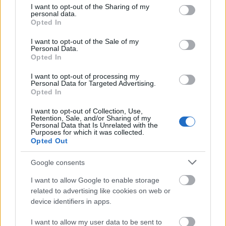
not limited to your visit or usage behaviour. You may click to
I want to opt-out of the Sharing of my
NBS
bruņumašīnu izstrādi
personal data.
grant or deny consent to Google and its third-party tags to
2021. gada 25. janvāris
2021. gada 25. janvāris
Opted In
use your data for below specified purposes in below Google
consent section.
I want to opt-out of the Sale of my
Personal Data.
Opted In
I want to opt-out of processing my
Personal Data for Targeted Advertising.
00:26:00
00:25:10
Opted In
01.03.2021 Kā
22.02.2021 Kā
I want to opt-out of Collection, Use,
sargājam Latviju?
sargājam Latviju?
Retention, Sale, and/or Sharing of my
Personal Data that Is Unrelated with the
2021. gada 1. marts
2021. gada 22. februāris
Purposes for which it was collected.
Opted Out
Google consents
I want to allow Google to enable storage
related to advertising like cookies on web or
00:25:06
device identifiers in apps.
15.02.2021 Kā
sargājam Latviju?
I want to allow my user data to be sent to