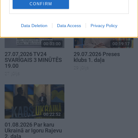
27. jūlijs
CONFIRM
Data Deletion
Data Access
Privacy Policy
00:03:00
00:19:17
27.07.2026 TV24
29.07.2026 Preses
SVARĪGAIS 3 MINŪTĒS
klubs 1. daļa
19.00
29. jūlijs
27. jūlijs
00:22:52
01.08.2026 Par karu
Ukrainā ar Igoru Rajevu
2. daļa