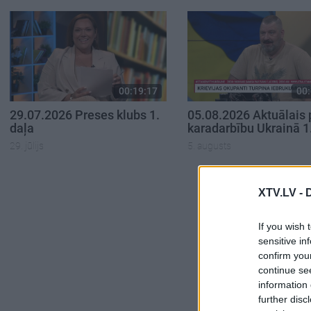
00:19:17
00:
29.07.2026 Preses klubs 1.
05.08.2026 Aktuālais 
daļa
karadarbību Ukrainā 1
29. jūlijs
5. augusts
XTV.LV -
If you wish 
sensitive in
confirm you
continue se
information 
further disc