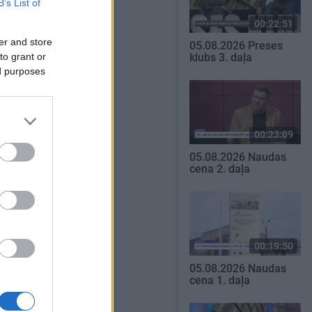
B’s List of
00:22:51
er and store
05.08.2026 Preses
to grant or
klubs 3. daļa
ed purposes
00:23:09
05.08.2026 Naudas
cena 2. daļa
00:19:50
05.08.2026 Naudas
cena 1. daļa