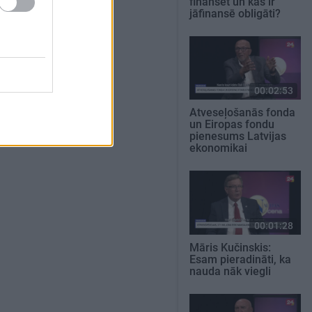
finansēt un kas ir
jāfinansē obligāti?
00:02:53
Atveseļošanās fonda
un Eiropas fondu
pienesums Latvijas
ekonomikai
00:01:28
Māris Kučinskis:
Esam pieradināti, ka
nauda nāk viegli