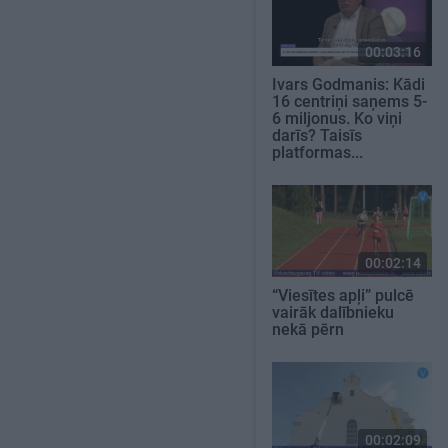
00:03:16
Ivars Godmanis: Kādi
16 centriņi saņems 5-
6 miljonus. Ko viņi
darīs? Taisīs
platformas...
00:02:14
“Viesītes apļi” pulcē
vairāk dalībnieku
nekā pērn
00:02:09