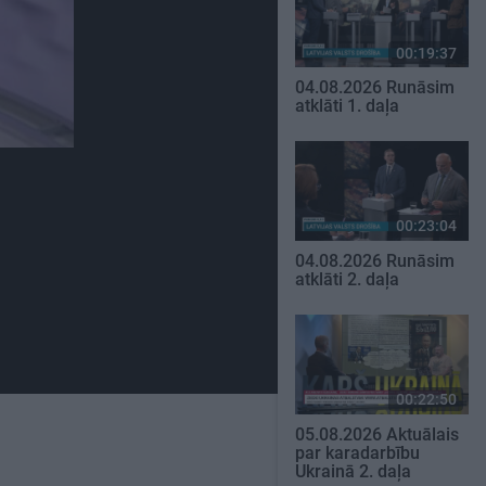
00:19:37
04.08.2026 Runāsim
atklāti 1. daļa
00:23:04
04.08.2026 Runāsim
atklāti 2. daļa
00:22:50
05.08.2026 Aktuālais
par karadarbību
Ukrainā 2. daļa