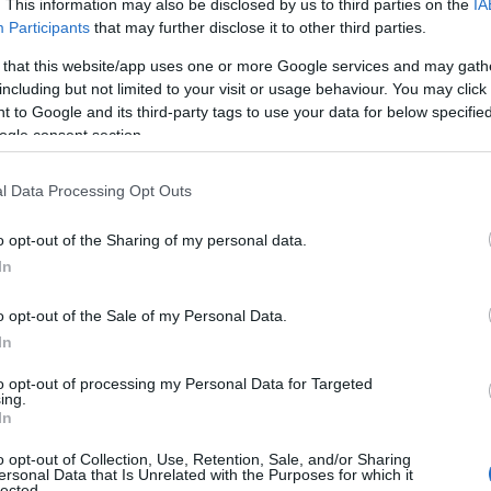
. This information may also be disclosed by us to third parties on the
IA
Participants
that may further disclose it to other third parties.
 that this website/app uses one or more Google services and may gath
including but not limited to your visit or usage behaviour. You may click 
 to Google and its third-party tags to use your data for below specifi
ogle consent section.
l Data Processing Opt Outs
o opt-out of the Sharing of my personal data.
In
o opt-out of the Sale of my Personal Data.
In
to opt-out of processing my Personal Data for Targeted
ing.
In
o opt-out of Collection, Use, Retention, Sale, and/or Sharing
ersonal Data that Is Unrelated with the Purposes for which it
lected.