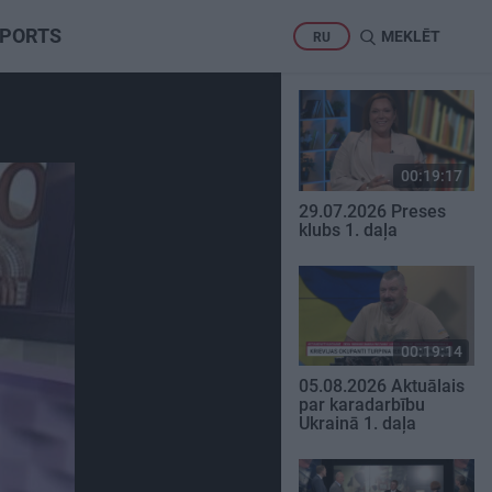
PORTS
MEKLĒT
RU
00:19:17
29.07.2026 Preses
klubs 1. daļa
00:19:14
05.08.2026 Aktuālais
par karadarbību
Ukrainā 1. daļa