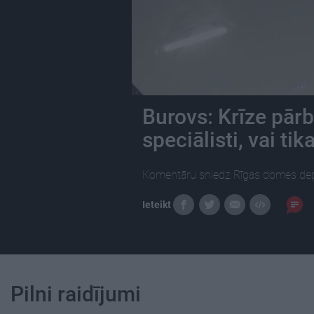
Burovs: Krīze pārb
speciālisti, vai tik
Komentāru sniedz Rīgas domes dep
Ieteikt
Pilni raidījumi