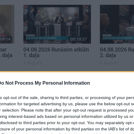
19:14
00:19:37
par
04.08.2026 Runāsim atklāti
04.08.2026 Ru
. daļa
1. daļa
2. daļa
4. augusts
4. augusts
Do Not Process My Personal Information
to opt-out of the sale, sharing to third parties, or processing of your per
formation for targeted advertising by us, please use the below opt-out s
r selection. Please note that after your opt-out request is processed y
eing interest-based ads based on personal information utilized by us or
disclosed to third parties prior to your opt-out. You may separately opt-
losure of your personal information by third parties on the IAB’s list of