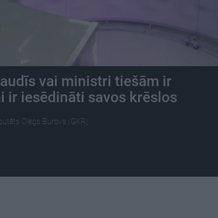
audīs vai ministri tiešām ir
ai ir iesēdināti savos krēslos
utāts Oļegs Burovs (GKR).