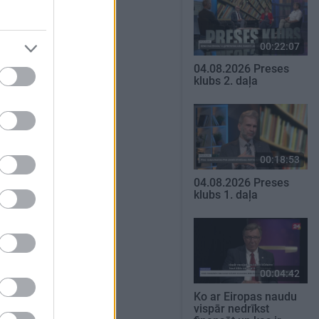
00:22:07
04.08.2026 Preses
klubs 2. daļa
00:18:53
04.08.2026 Preses
klubs 1. daļa
00:04:42
Ko ar Eiropas naudu
vispār nedrīkst