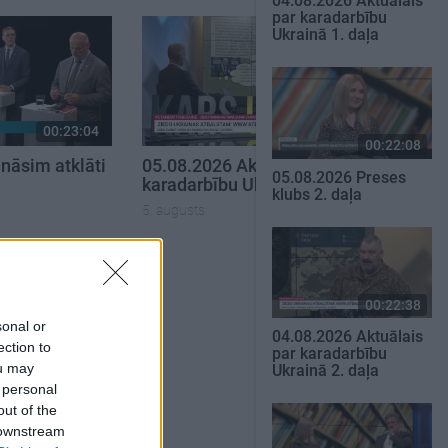
04.08.2026 Aktuālais
par karadarbību
Ukrainā 1. daļa
00:23:04
00:22:50
00:22:08
nāsim atklāti
05.08.2026 Aktuālais par
05.08.2026 Preses
karadarbību Ukrainā 2. daļa
klubs 2. daļa
5. augusts
SKATĪT VISUS
00:22:38
sonal or
04.08.2026 Aktuālais
ection to
par karadarbību
ou may
Ukrainā 2. daļa
 personal
out of the
 downstream