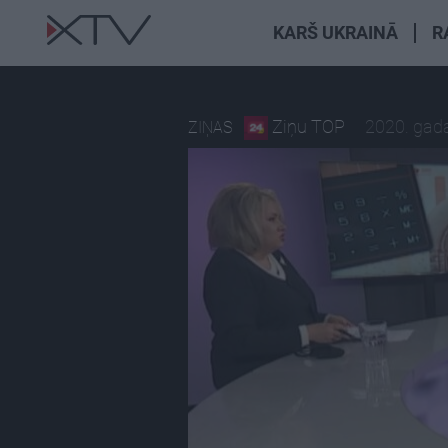
KARŠ UKRAINĀ
R
Ziņu TOP
2020. gad
ZIŅAS