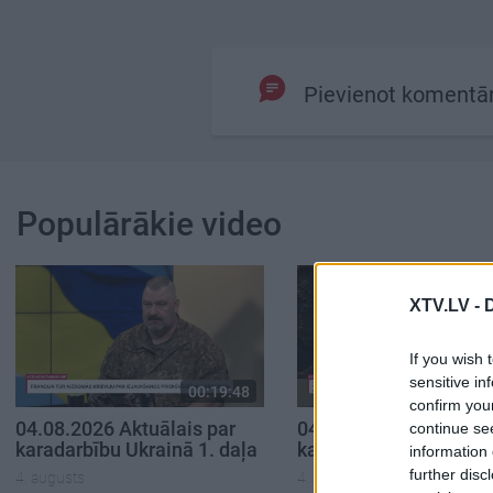
Pievienot komentā
Populārākie video
XTV.LV -
If you wish 
sensitive in
00:19:48
00:
confirm you
04.08.2026 Aktuālais par
04.08.2026 Aktuālais 
continue se
karadarbību Ukrainā 1. daļa
karadarbību Ukrainā 2
information 
further disc
4. augusts
4. augusts