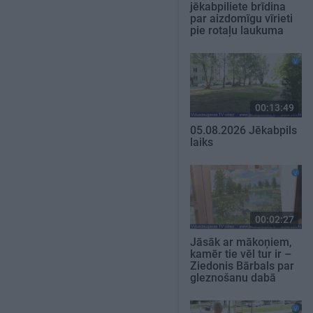
jēkabpiliete brīdina
par aizdomīgu vīrieti
pie rotaļu laukuma
00:13:49
05.08.2026 Jēkabpils
laiks
00:02:27
Jāsāk ar mākoņiem,
kamēr tie vēl tur ir –
Ziedonis Bārbals par
gleznošanu dabā