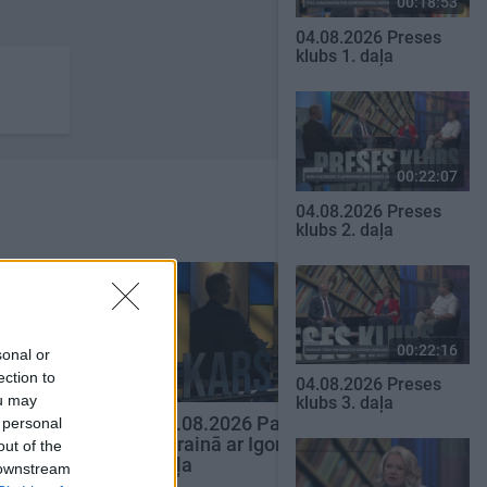
00:18:53
04.08.2026 Preses
klubs 1. daļa
00:22:07
04.08.2026 Preses
klubs 2. daļa
00:22:16
sonal or
ection to
04.08.2026 Preses
00:22:41
00:22:52
ou may
klubs 3. daļa
nāsim atklāti
01.08.2026 Par karu
 personal
Ukrainā ar Igoru Rajevu 2.
out of the
daļa
 downstream