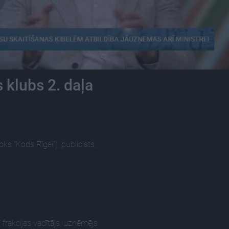
 klubs 2. daļa
s "Kods Rīgai"), publicists,
 frakcijas vadītājs, uzņēmējs