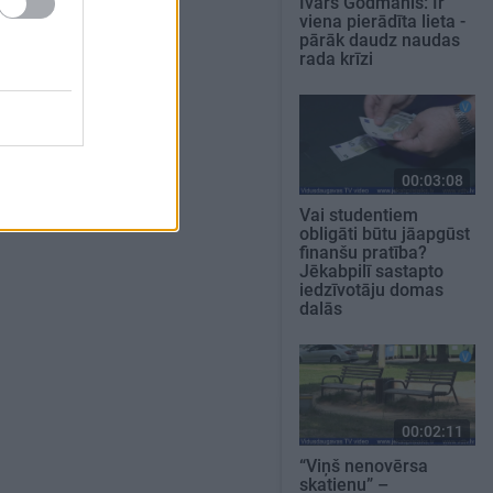
Ivars Godmanis: Ir
viena pierādīta lieta -
pārāk daudz naudas
rada krīzi
00:03:08
Vai studentiem
obligāti būtu jāapgūst
finanšu pratība?
Jēkabpilī sastapto
iedzīvotāju domas
dalās
00:02:11
“Viņš nenovērsa
skatienu” –