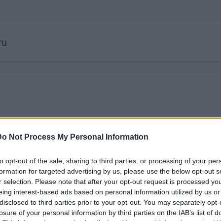
ru
Do Not Process My Personal Information
to opt-out of the sale, sharing to third parties, or processing of your per
formation for targeted advertising by us, please use the below opt-out s
22:38
00:19:37
r selection. Please note that after your opt-out request is processed y
par
04.08.2026 Runāsim atklāti
04.08.2026 Ru
eing interest-based ads based on personal information utilized by us or
. daļa
1. daļa
3. daļa
disclosed to third parties prior to your opt-out. You may separately opt-
losure of your personal information by third parties on the IAB’s list of
4. augusts
4. augusts