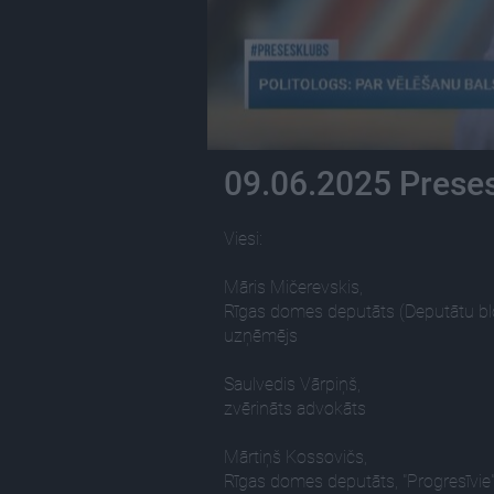
09.06.2025 Preses
Viesi:
Māris Mičerevskis,
Rīgas domes deputāts (Deputātu blok
uzņēmējs
Saulvedis Vārpiņš,
zvērināts advokāts
Mārtiņš Kossovičs,
Rīgas domes deputāts, "Progresīvie"