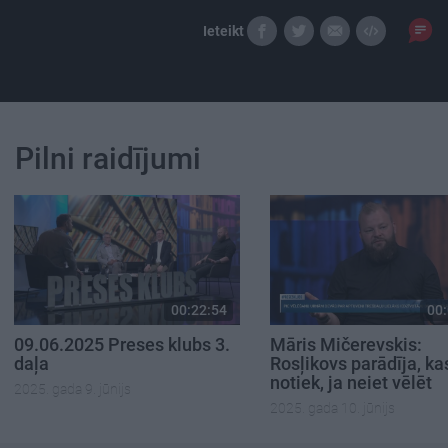
Ieteikt
Pilni raidījumi
00:22:54
00:
09.06.2025 Preses klubs 3.
Māris Mičerevskis:
daļa
Rosļikovs parādīja, ka
notiek, ja neiet vēlēt
2025. gada 9. jūnijs
2025. gada 10. jūnijs