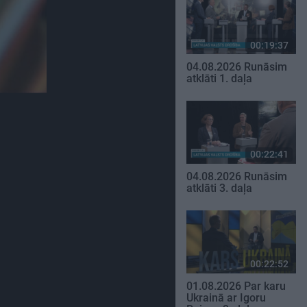
00:19:37
04.08.2026 Runāsim
atklāti 1. daļa
00:22:41
04.08.2026 Runāsim
atklāti 3. daļa
00:22:52
01.08.2026 Par karu
Ukrainā ar Igoru