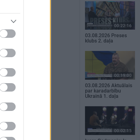
00:22:16
03.08.2026 Preses
klubs 2. daļa
00:19:00
03.08.2026 Aktuālais
par karadarbību
Ukrainā 1. daļa
00:02:15