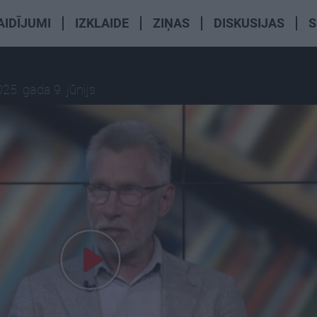
AIDĪJUMI
IZKLAIDE
ZIŅAS
DISKUSIJAS
S
25. gada 9. jūnijs