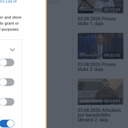
B’s List of
1. augusts
00:19:39
SKATĪT VISUS
er and store
03.08.2026 Preses
to grant or
klubs 1. daļa
ed purposes
00:22:30
03.08.2026 Preses
klubs 3. daļa
00:23:09
03.08.2026 Aktuālais
par karadarbību
Ukrainā 2. daļa