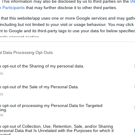
. This information may also be disclosed by us to third parties on the
IA
Participants
that may further disclose it to other third parties.
 that this website/app uses one or more Google services and may gath
including but not limited to your visit or usage behaviour. You may click 
 to Google and its third-party tags to use your data for below specifi
ogle consent section.
l Data Processing Opt Outs
o opt-out of the Sharing of my personal data.
In
o opt-out of the Sale of my Personal Data.
In
to opt-out of processing my Personal Data for Targeted
ing.
In
o opt-out of Collection, Use, Retention, Sale, and/or Sharing
ersonal Data that Is Unrelated with the Purposes for which it
lected.