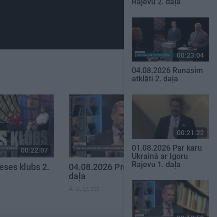
Rajevu 2. daļa
00:23:04
04.08.2026 Runāsim
atklāti 2. daļa
00:21:22
01.08.2026 Par karu
00:22:07
00:18:53
Ukrainā ar Igoru
Rajevu 1. daļa
eses klubs 2.
04.08.2026 Preses klubs 1.
daļa
4. augusts