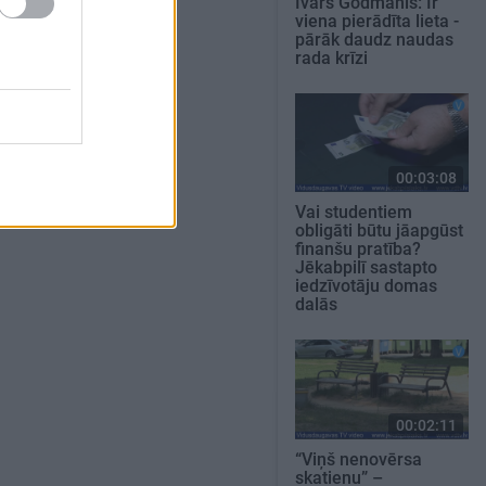
Ivars Godmanis: Ir
viena pierādīta lieta -
pārāk daudz naudas
rada krīzi
00:03:08
Vai studentiem
obligāti būtu jāapgūst
finanšu pratība?
Jēkabpilī sastapto
iedzīvotāju domas
dalās
00:02:11
“Viņš nenovērsa
skatienu” –