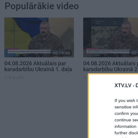
Populārākie video
00:19:48
00:
04.08.2026 Aktuālais par
04.08.2026 Aktuālais 
karadarbību Ukrainā 1. daļa
karadarbību Ukrainā 2
4. augusts
4. augusts
XTV.LV -
If you wish 
sensitive in
confirm you
continue se
information 
further disc