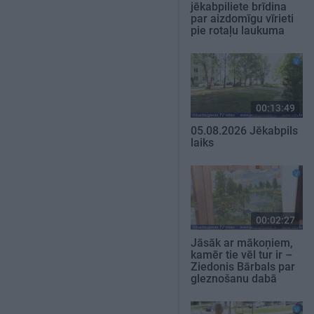
jēkabpiliete brīdina
par aizdomīgu vīrieti
pie rotaļu laukuma
00:13:49
05.08.2026 Jēkabpils
laiks
00:02:27
Jāsāk ar mākoņiem,
kamēr tie vēl tur ir –
Ziedonis Bārbals par
gleznošanu dabā