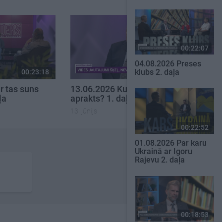
00:22:07
04.08.2026 Preses
klubs 2. daļa
00:23:18
00:22:12
r tas suns
13.06.2026 Kur tas suns
ļa
aprakts? 1. daļa
13. jūnijs
00:22:52
01.08.2026 Par karu
Ukrainā ar Igoru
Rajevu 2. daļa
00:18:53