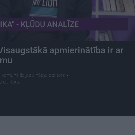
Visaugstākā apmierinātība ir ar
smu
komunikācijas zinātņu doktors, -
u doktors.