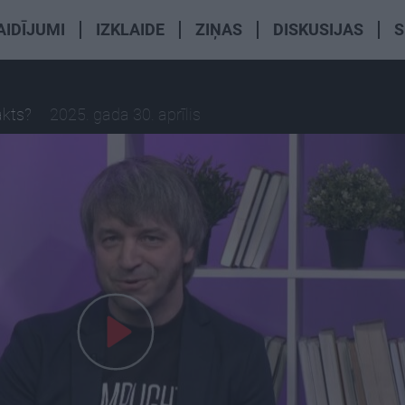
AIDĪJUMI
IZKLAIDE
ZIŅAS
DISKUSIJAS
S
akts?
2025. gada 30. aprīlis