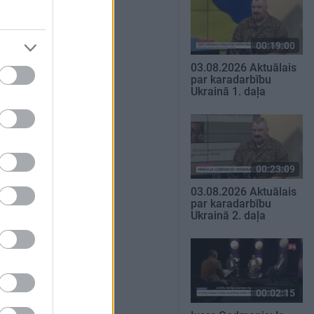
00:19:00
03.08.2026 Aktuālais
par karadarbību
Ukrainā 1. daļa
00:23:09
03.08.2026 Aktuālais
par karadarbību
Ukrainā 2. daļa
00:02:15