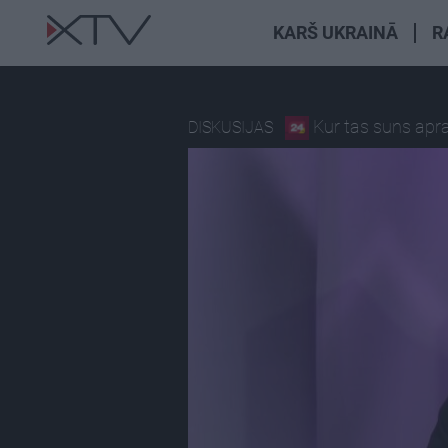
KARŠ UKRAINĀ
R
Kur tas suns apr
DISKUSIJAS