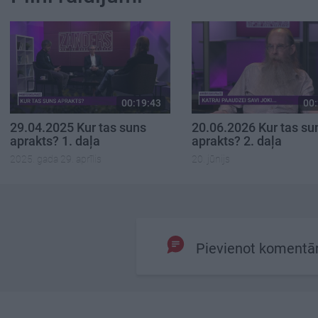
00:19:43
00:
29.04.2025 Kur tas suns
20.06.2026 Kur tas su
aprakts? 1. daļa
aprakts? 2. daļa
2025. gada 29. aprīlis
20. jūnijs
Pievienot komentā