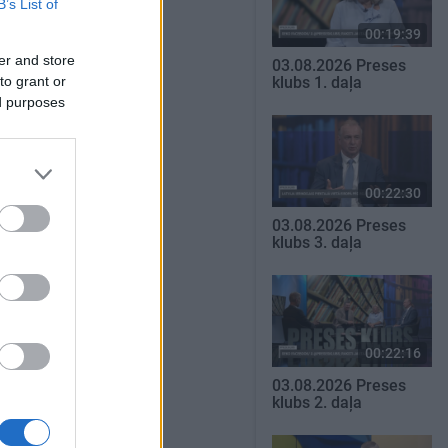
B’s List of
00:19:39
er and store
03.08.2026 Preses
to grant or
klubs 1. daļa
ed purposes
00:22:30
03.08.2026 Preses
klubs 3. daļa
00:22:16
03.08.2026 Preses
klubs 2. daļa