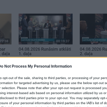
22:38
00:19:37
par
04.08.2026 Runāsim atklāti
04.08.2026 Ru
. daļa
1. daļa
2. daļa
4. augusts
4. augusts
Do Not Process My Personal Information
to opt-out of the sale, sharing to third parties, or processing of your per
formation for targeted advertising by us, please use the below opt-out s
r selection. Please note that after your opt-out request is processed y
eing interest-based ads based on personal information utilized by us or
disclosed to third parties prior to your opt-out. You may separately opt-
losure of your personal information by third parties on the IAB’s list of