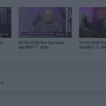
23:25
00:22:17
ns
20.06.2026 Kur tas suns
13.06.2026 Ku
aprakts? 1. daļa
aprakts? 2. da
20. jūnijs
13. jūnijs
ru