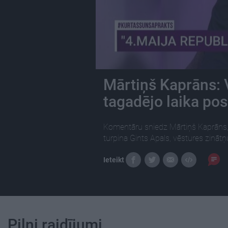
Mārtiņš Kaprāns: 
tagadējo laika po
Komentāru sniedz Mārtiņš Kaprāns, 
turpina Gints Apals, vēstures zinātņ
Ieteikt
Pilni raidījumi