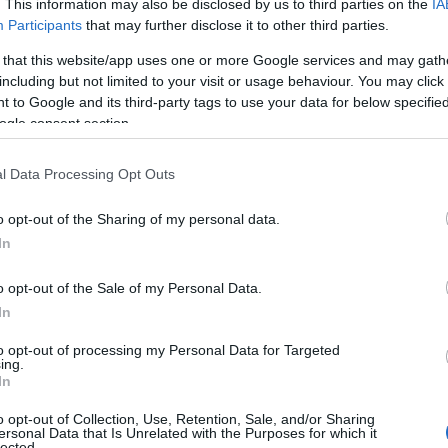
. This information may also be disclosed by us to third parties on the
IA
Participants
that may further disclose it to other third parties.
 that this website/app uses one or more Google services and may gath
including but not limited to your visit or usage behaviour. You may click 
 to Google and its third-party tags to use your data for below specifi
ogle consent section.
l Data Processing Opt Outs
o opt-out of the Sharing of my personal data.
In
o opt-out of the Sale of my Personal Data.
In
to opt-out of processing my Personal Data for Targeted
ing.
In
o opt-out of Collection, Use, Retention, Sale, and/or Sharing
ersonal Data that Is Unrelated with the Purposes for which it
lected.