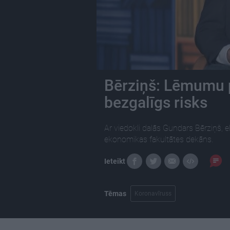
Bērziņš: Lēmumu p
bezgalīgs risks
Ar viedokli dalās Gundars Bērziņš, 
ekonomikas fakultātes dekāns.
Ieteikt
Tēmas
Koronavīruss