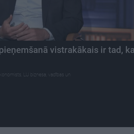
ieņemšanā vistrakākais ir tad, ka
ekonomists, LU biznesa, vadības un