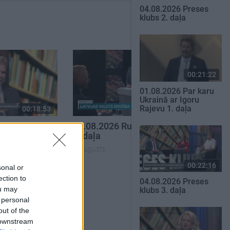
04.08.2026 Preses
klubs 2. daļa
00:21:22
01.08.2026 Par karu
Ukrainā ar Igoru
Rajevu 1. daļa
00:18:53
00:23:04
eses klubs 1.
04.08.2026 Runāsim atklāti
2. daļa
4. augusts
00:22:16
sonal or
SKATĪT VISUS
ection to
04.08.2026 Preses
ou may
klubs 3. daļa
 personal
out of the
 downstream