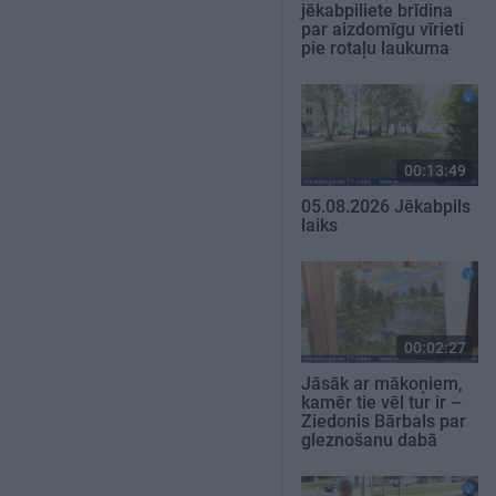
jēkabpiliete brīdina
par aizdomīgu vīrieti
pie rotaļu laukuma
00:13:49
05.08.2026 Jēkabpils
laiks
00:02:27
Jāsāk ar mākoņiem,
kamēr tie vēl tur ir –
Ziedonis Bārbals par
gleznošanu dabā