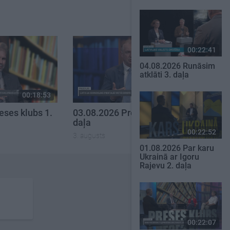
00:22:41
04.08.2026 Runāsim
atklāti 3. daļa
00:18:53
00:22:30
eses klubs 1.
03.08.2026 Preses klubs 3.
daļa
00:22:52
3. augusts
01.08.2026 Par karu
Ukrainā ar Igoru
Rajevu 2. daļa
00:22:07