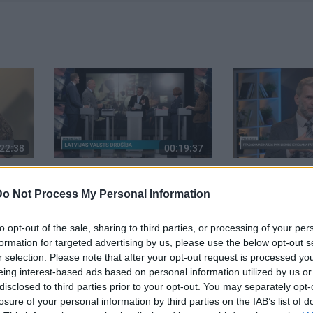
22:38
00:19:37
par
04.08.2026 Runāsim atklāti
04.08.2026 Pr
. daļa
1. daļa
daļa
Do Not Process My Personal Information
4. augusts
4. augusts
to opt-out of the sale, sharing to third parties, or processing of your per
formation for targeted advertising by us, please use the below opt-out s
r selection. Please note that after your opt-out request is processed y
eing interest-based ads based on personal information utilized by us or
disclosed to third parties prior to your opt-out. You may separately opt-
losure of your personal information by third parties on the IAB’s list of