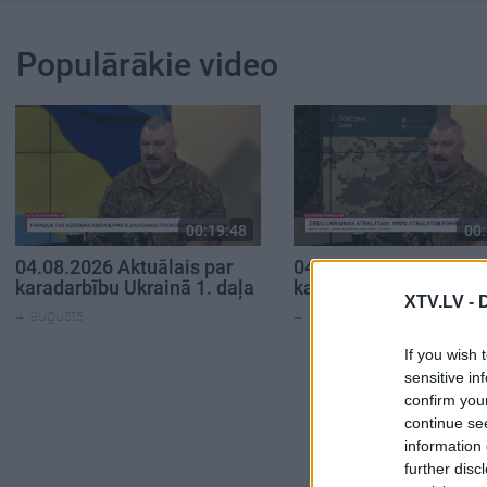
Populārākie video
00:19:48
00:
04.08.2026 Aktuālais par
04.08.2026 Aktuālais 
karadarbību Ukrainā 1. daļa
karadarbību Ukrainā 2
XTV.LV -
4. augusts
4. augusts
If you wish 
sensitive in
confirm you
continue se
information 
further disc