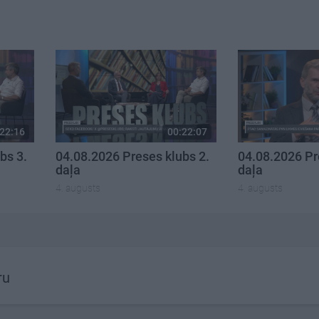
22:16
00:22:07
bs 3.
04.08.2026 Preses klubs 2.
04.08.2026 Pr
daļa
daļa
4. augusts
4. augusts
ru