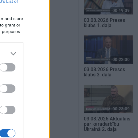
B’s List of
00:19:39
er and store
03.08.2026 Preses
to grant or
klubs 1. daļa
ed purposes
00:22:30
03.08.2026 Preses
klubs 3. daļa
00:23:09
03.08.2026 Aktuālais
par karadarbību
Ukrainā 2. daļa