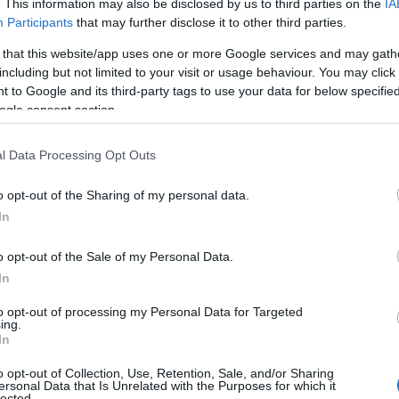
. This information may also be disclosed by us to third parties on the
IA
Participants
that may further disclose it to other third parties.
 that this website/app uses one or more Google services and may gath
including but not limited to your visit or usage behaviour. You may click 
 to Google and its third-party tags to use your data for below specifi
ogle consent section.
l Data Processing Opt Outs
o opt-out of the Sharing of my personal data.
In
o opt-out of the Sale of my Personal Data.
In
to opt-out of processing my Personal Data for Targeted
ing.
In
o opt-out of Collection, Use, Retention, Sale, and/or Sharing
ersonal Data that Is Unrelated with the Purposes for which it
lected.