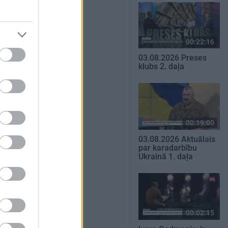
00:22:16
03.08.2026 Preses
klubs 2. daļa
00:19:00
03.08.2026 Aktuālais
par karadarbību
Ukrainā 1. daļa
00:02:15