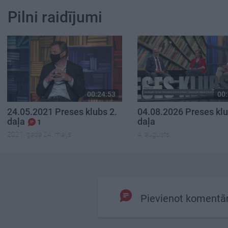
Pilni raidījumi
00:24:53
00:
24.05.2021 Preses klubs 2.
04.08.2026 Preses klu
daļa
daļa
1
2021. gada 24. maijs
4. augusts
Pievienot komentā