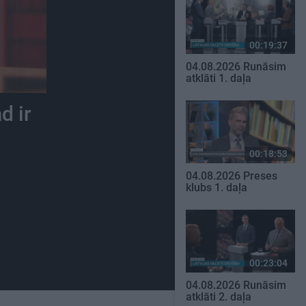
00:19:37
04.08.2026 Runāsim
atklāti 1. daļa
d ir
00:18:53
04.08.2026 Preses
klubs 1. daļa
00:23:04
04.08.2026 Runāsim
atklāti 2. daļa