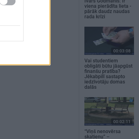
Ivars Godmanis: Ir
viena pierādīta lieta -
pārāk daudz naudas
rada krīzi
00:03:08
Vai studentiem
obligāti būtu jāapgūst
finanšu pratība?
Jēkabpilī sastapto
iedzīvotāju domas
dalās
00:02:11
“Viņš nenovērsa
skatienu” –