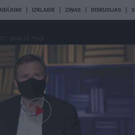
AIDĪJUMI
IZKLAIDE
ZIŅAS
DISKUSIJAS
S
021. gada 25. maijs