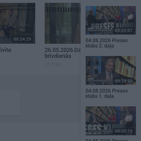
00:22:07
00:24:29
00:24:47
04.08.2026 Preses
klubs 2. daļa
īvīte
26.05.2026 Dzīvīte
brīvdienās
26. maijs
00:18:53
04.08.2026 Preses
klubs 1. daļa
00:22:16