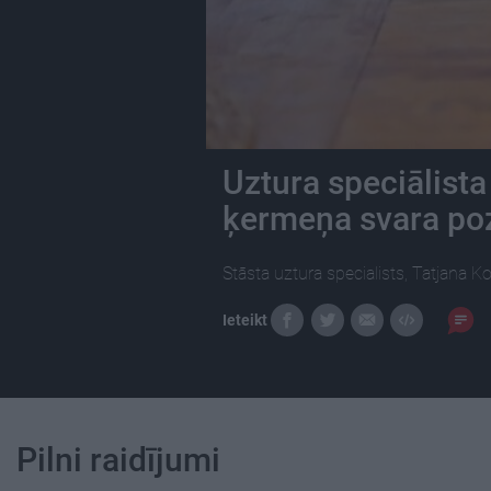
Uztura speciālista
ķermeņa svara poz
Stāsta uztura specialists, Tatjana Ko
Ieteikt
Pilni raidījumi