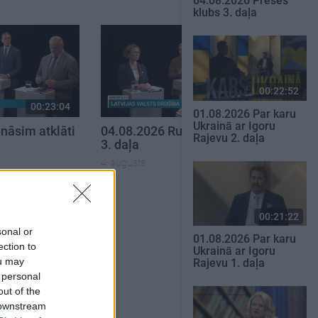
04.08.2026 Preses
klubs 3. daļa
00:22:52
00:23:04
00:22:41
01.08.2026 Par karu
Ukrainā ar Igoru
nāsim atklāti
04.08.2026 Runāsim atklāti
Rajevu 2. daļa
3. daļa
4. augusts
SKATĪT VISUS
00:21:22
sonal or
01.08.2026 Par karu
ection to
Ukrainā ar Igoru
ou may
Rajevu 1. daļa
 personal
out of the
 downstream