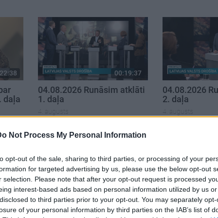
22:38
00:19:37
par
04.08.2026 Runāsim atklāti
04.08.2026 Ru
. daļa
1. daļa
2. daļa
4. augusts
4. augusts
Do Not Process My Personal Information
to opt-out of the sale, sharing to third parties, or processing of your per
formation for targeted advertising by us, please use the below opt-out s
r selection. Please note that after your opt-out request is processed y
eing interest-based ads based on personal information utilized by us or
disclosed to third parties prior to your opt-out. You may separately opt-
losure of your personal information by third parties on the IAB’s list of