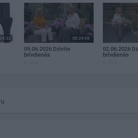
24:32
00:24:08
09.06.2026 Dzīvīte
02.06.2026 Dz
brīvdienās
brīvdienās
9. jūnijs
2. jūnijs
ru