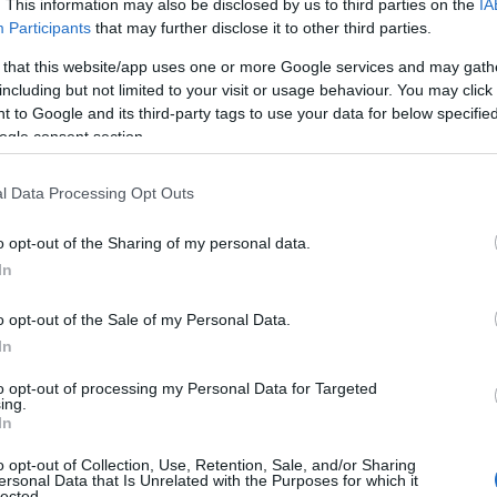
. This information may also be disclosed by us to third parties on the
IA
Participants
that may further disclose it to other third parties.
 that this website/app uses one or more Google services and may gath
including but not limited to your visit or usage behaviour. You may click 
 to Google and its third-party tags to use your data for below specifi
ogle consent section.
l Data Processing Opt Outs
o opt-out of the Sharing of my personal data.
In
o opt-out of the Sale of my Personal Data.
In
to opt-out of processing my Personal Data for Targeted
ing.
In
o opt-out of Collection, Use, Retention, Sale, and/or Sharing
ersonal Data that Is Unrelated with the Purposes for which it
lected.