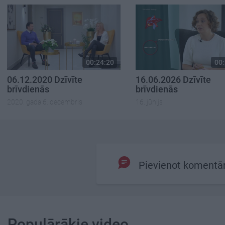
00:24:20
00:
06.12.2020 Dzīvīte
16.06.2026 Dzīvīte
brīvdienās
brīvdienās
2020. gada 6. decembris
16. jūnijs
Pievienot komentā
Populārākie video