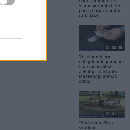
Ivars Godmanis: Ir
viena pierādīta lieta -
pārāk daudz naudas
rada krīzi
00:03:08
Vai studentiem
obligāti būtu jāapgūst
finanšu pratība?
Jēkabpilī sastapto
iedzīvotāju domas
dalās
00:02:11
“Viņš nenovērsa
skatienu” –