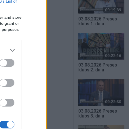
B’s List of
00:19:39
er and store
03.08.2026 Preses
to grant or
klubs 1. daļa
ed purposes
00:22:16
03.08.2026 Preses
klubs 2. daļa
00:22:30
03.08.2026 Preses
klubs 3. daļa