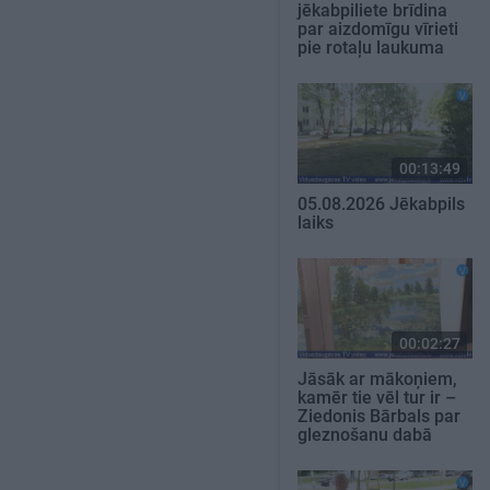
jēkabpiliete brīdina
par aizdomīgu vīrieti
pie rotaļu laukuma
00:13:49
05.08.2026 Jēkabpils
laiks
00:02:27
Jāsāk ar mākoņiem,
kamēr tie vēl tur ir –
Ziedonis Bārbals par
gleznošanu dabā