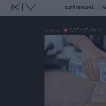
KARŠ UKRAINĀ
R
Dzīvīte brīvdienās
IZKLAIDE