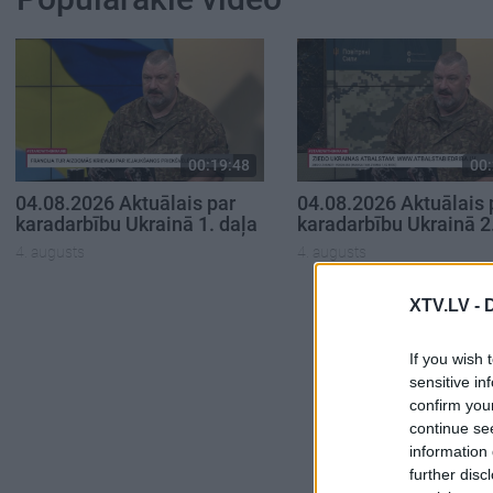
00:19:48
00:
04.08.2026 Aktuālais par
04.08.2026 Aktuālais 
karadarbību Ukrainā 1. daļa
karadarbību Ukrainā 2
4. augusts
4. augusts
XTV.LV -
If you wish 
sensitive in
confirm you
continue se
information 
further disc