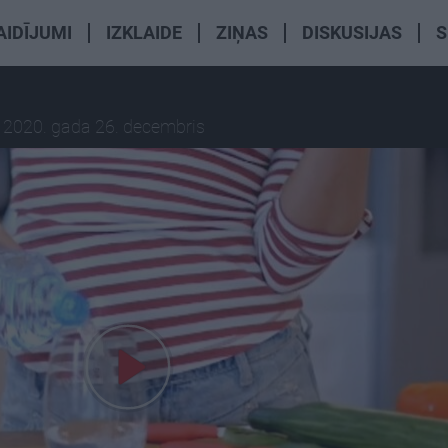
AIDĪJUMI
IZKLAIDE
ZIŅAS
DISKUSIJAS
S
2020. gada 26. decembris