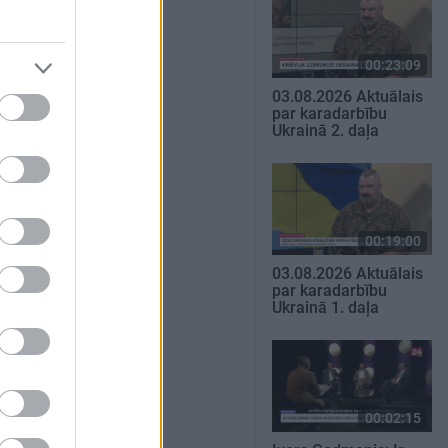
00:23:09
03.08.2026 Aktuālais
par karadarbību
Ukrainā 2. daļa
00:19:00
03.08.2026 Aktuālais
par karadarbību
Ukrainā 1. daļa
00:02:15