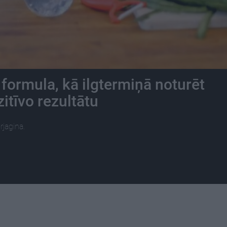
 formula, kā ilgtermiņā noturēt
itīvo rezultātu
rjagina.