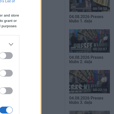
B’s List of
00:18:53
er and store
04.08.2026 Preses
to grant or
klubs 1. daļa
ed purposes
00:22:07
04.08.2026 Preses
klubs 2. daļa
00:22:16
04.08.2026 Preses
klubs 3. daļa