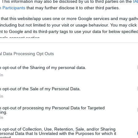
. This information may also be disclosed by us to third parties on the
IA
Participants
that may further disclose it to other third parties.
 that this website/app uses one or more Google services and may gath
including but not limited to your visit or usage behaviour. You may click 
 to Google and its third-party tags to use your data for below specifi
ogle consent section.
l Data Processing Opt Outs
o opt-out of the Sharing of my personal data.
In
o opt-out of the Sale of my Personal Data.
In
to opt-out of processing my Personal Data for Targeted
ing.
In
o opt-out of Collection, Use, Retention, Sale, and/or Sharing
ersonal Data that Is Unrelated with the Purposes for which it
lected.