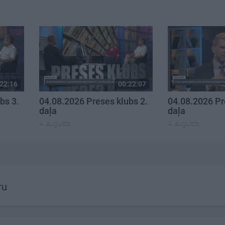
22:16
00:22:07
bs 3.
04.08.2026 Preses klubs 2.
04.08.2026 Pr
daļa
daļa
4. augusts
4. augusts
ru