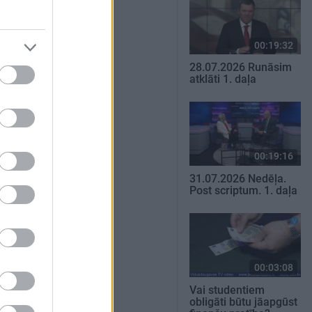
00:19:32
28.07.2026 Runāsim
atklāti 1. daļa
00:19:16
31.07.2026 Nedēļa.
Post scriptum. 1. daļa
00:03:08
Vai studentiem
obligāti būtu jāapgūst