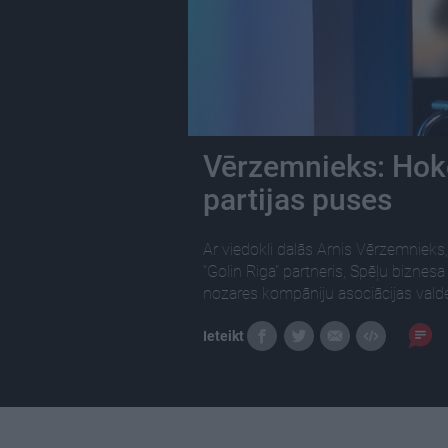
Vērzemnieks: Hoke
partijas puses
Ar viedokli dalās Arnis Vērzemnieks
"Golin Riga" partneris, Spēļu biznesa
nozares kompāniju asociācijas valde
Ieteikt