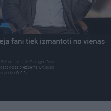
ja fani tiek izmantoti no vienas
, Sabiedrisko attiecību aģentūras
 asociācijas prezidents, Drošības
s priekšsēdētājs.