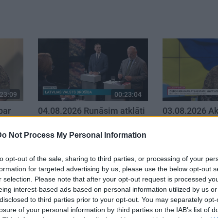
23:09
00:23:04
par
04.08.2026 Runāsim atklāti
03.08.2026 Ak
. daļa
2. daļa
karadarbību U
4. augusts
3. augusts
Do Not Process My Personal Information
to opt-out of the sale, sharing to third parties, or processing of your per
formation for targeted advertising by us, please use the below opt-out s
r selection. Please note that after your opt-out request is processed y
eing interest-based ads based on personal information utilized by us or
disclosed to third parties prior to your opt-out. You may separately opt-
losure of your personal information by third parties on the IAB’s list of