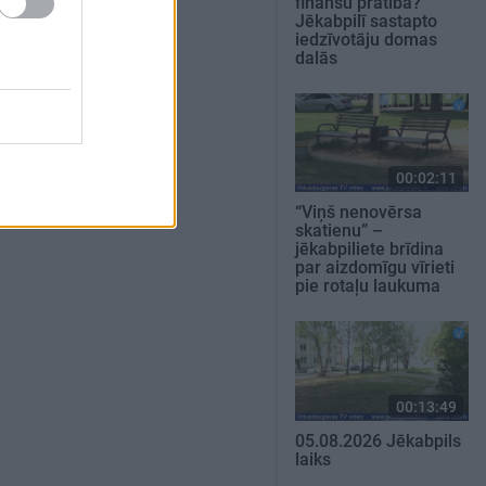
finanšu pratība?
Jēkabpilī sastapto
iedzīvotāju domas
dalās
00:02:11
“Viņš nenovērsa
skatienu” –
jēkabpiliete brīdina
par aizdomīgu vīrieti
pie rotaļu laukuma
00:13:49
05.08.2026 Jēkabpils
laiks