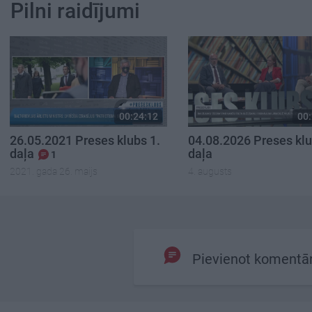
Pilni raidījumi
00:24:12
00:
26.05.2021 Preses klubs 1.
04.08.2026 Preses klu
daļa
daļa
1
2021. gada 26. maijs
4. augusts
Pievienot komentā