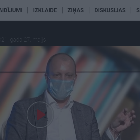
AIDĪJUMI
IZKLAIDE
ZIŅAS
DISKUSIJAS
S
021. gada 27. maijs