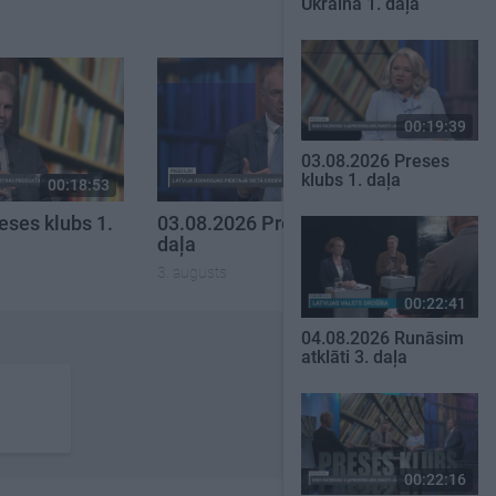
Ukrainā 1. daļa
00:19:39
03.08.2026 Preses
klubs 1. daļa
00:18:53
00:22:30
eses klubs 1.
03.08.2026 Preses klubs 3.
daļa
3. augusts
00:22:41
04.08.2026 Runāsim
atklāti 3. daļa
00:22:16