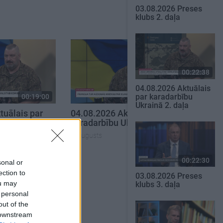
03.08.2026 Preses
klubs 2. daļa
00:22:38
04.08.2026 Aktuālais
par karadarbību
00:19:00
00:19:48
Ukrainā 2. daļa
tuālais par
04.08.2026 Aktuālais par
krainā 1. daļa
karadarbību Ukrainā 1. daļa
4. augusts
00:22:30
SKATĪT VISUS
sonal or
ection to
03.08.2026 Preses
ou may
klubs 3. daļa
 personal
out of the
 downstream