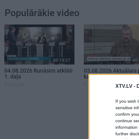
Populārākie video
00:19:37
00:
04.08.2026 Runāsim atklāti
03.08.2026 Aktuālais 
1. daļa
karadarbību Ukrainā 2
4. augusts
3. augusts
XTV.LV -
If you wish 
sensitive in
confirm you
continue se
information 
further disc