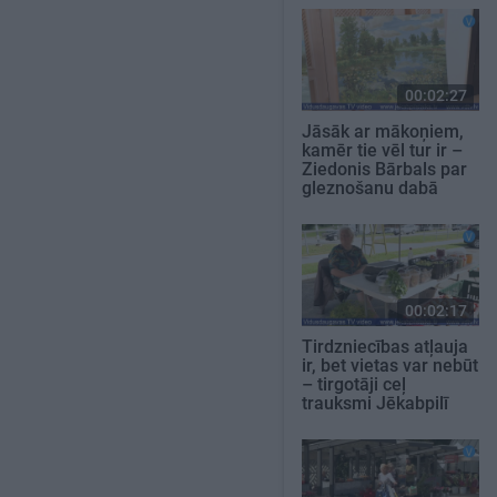
00:02:27
Jāsāk ar mākoņiem,
kamēr tie vēl tur ir –
Ziedonis Bārbals par
gleznošanu dabā
00:02:17
Tirdzniecības atļauja
ir, bet vietas var nebūt
– tirgotāji ceļ
trauksmi Jēkabpilī