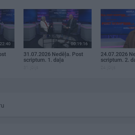
22:40
00:19:16
ost
31.07.2026 Nedēļa. Post
24.07.2026 Ne
scriptum. 1. daļa
scriptum. 2. d
31. jūlijs
24. jūlijs
ru