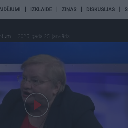
AIDĪJUMI
IZKLAIDE
ZIŅAS
DISKUSIJAS
S
iptum.
2025. gada 25. janvāris