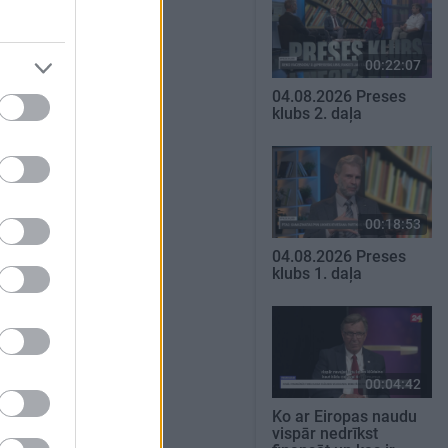
00:22:07
04.08.2026 Preses
klubs 2. daļa
00:18:53
04.08.2026 Preses
klubs 1. daļa
00:04:42
Ko ar Eiropas naudu
vispār nedrīkst