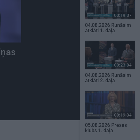
00:19:37
04.08.2026 Runāsim
atklāti 1. daļa
īņas
00:23:04
04.08.2026 Runāsim
atklāti 2. daļa
00:19:34
05.08.2026 Preses
klubs 1. daļa