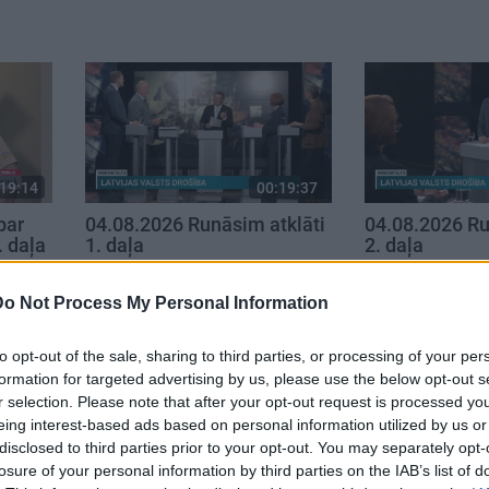
19:14
00:19:37
par
04.08.2026 Runāsim atklāti
04.08.2026 Ru
. daļa
1. daļa
2. daļa
4. augusts
4. augusts
Do Not Process My Personal Information
to opt-out of the sale, sharing to third parties, or processing of your per
formation for targeted advertising by us, please use the below opt-out s
r selection. Please note that after your opt-out request is processed y
eing interest-based ads based on personal information utilized by us or
disclosed to third parties prior to your opt-out. You may separately opt-
losure of your personal information by third parties on the IAB’s list of