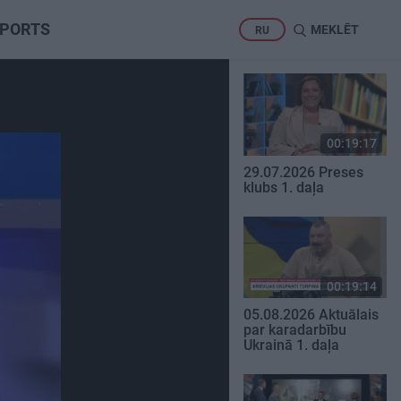
PORTS
MEKLĒT
RU
00:19:17
29.07.2026 Preses
klubs 1. daļa
00:19:14
05.08.2026 Aktuālais
par karadarbību
Ukrainā 1. daļa