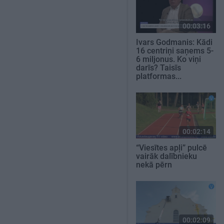
00:03:16
Ivars Godmanis: Kādi
16 centriņi saņems 5-
6 miljonus. Ko viņi
darīs? Taisīs
platformas...
00:02:14
“Viesītes apļi” pulcē
vairāk dalībnieku
nekā pērn
00:02:09