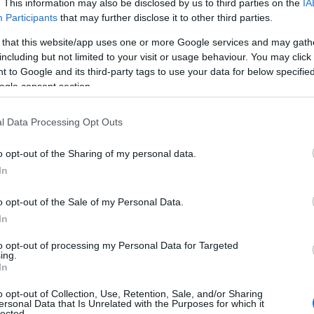
. This information may also be disclosed by us to third parties on the
IA
Participants
that may further disclose it to other third parties.
 that this website/app uses one or more Google services and may gath
including but not limited to your visit or usage behaviour. You may click 
 to Google and its third-party tags to use your data for below specifi
ogle consent section.
l Data Processing Opt Outs
o opt-out of the Sharing of my personal data.
In
o opt-out of the Sale of my Personal Data.
In
to opt-out of processing my Personal Data for Targeted
ing.
In
o opt-out of Collection, Use, Retention, Sale, and/or Sharing
ersonal Data that Is Unrelated with the Purposes for which it
lected.