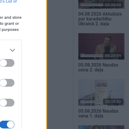
B’s List of
00:22:38
04.08.2026 Aktuālais
er and store
par karadarbību
to grant or
Ukrainā 2. daļa
ed purposes
00:23:09
05.08.2026 Naudas
cena 2. daļa
00:19:50
05.08.2026 Naudas
cena 1. daļa