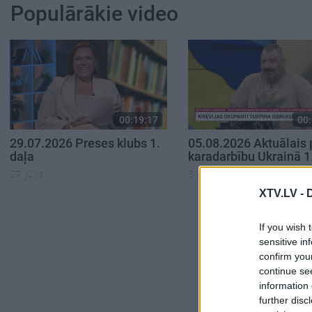
Populārākie video
00:19:17
00:
29.07.2026 Preses klubs 1.
05.08.2026 Aktuālais 
daļa
karadarbību Ukrainā 1
29. jūlijs
5. augusts
XTV.LV -
If you wish 
sensitive in
confirm you
continue se
information 
further disc