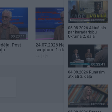
00:22:50
05.08.2026 Aktuālais
par karadarbību
Ukrainā 2. daļa
00:23:11
00:19:48
dēļa. Post
24.07.2026 Nedēļa. Post
aļa
scriptum. 1. daļa
24. jūlijs
00:22:41
04.08.2026 Runāsim
atklāti 3. daļa
00:22:08