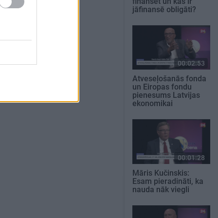
finansēt un kas ir
jāfinansē obligāti?
00:02:53
Atveseļošanās fonda
un Eiropas fondu
pienesums Latvijas
ekonomikai
00:01:28
Māris Kučinskis:
Esam pieradināti, ka
nauda nāk viegli