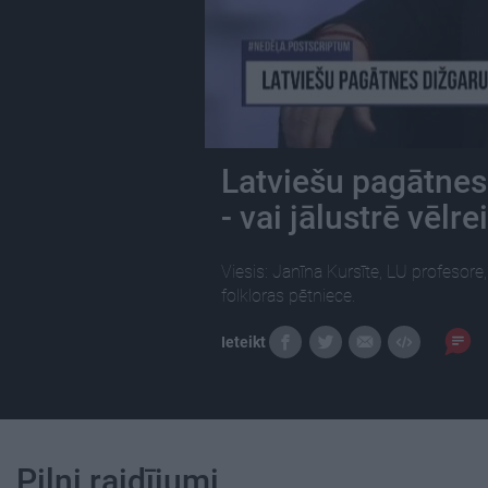
Latviešu pagātnes
- vai jālustrē vēlre
Viesis: Janīna Kursīte, LU profesore, 
folkloras pētniece.
Ieteikt
Pilni raidījumi