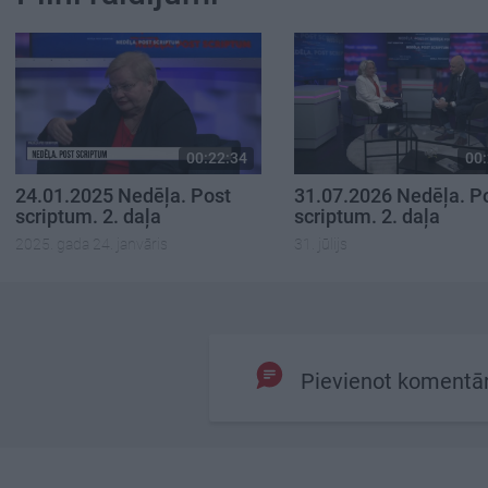
00:22:34
00:
24.01.2025 Nedēļa. Post
31.07.2026 Nedēļa. P
scriptum. 2. daļa
scriptum. 2. daļa
2025. gada 24. janvāris
31. jūlijs
Pievienot komentā