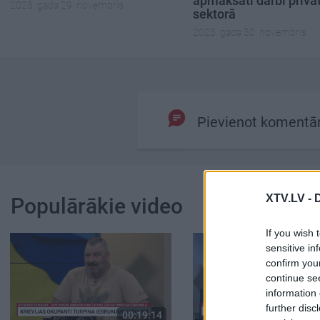
apmaksāti darbi privā
2023. gada 29. novembris
sektorā
2023. gada 30. novembris
Pievienot komentā
XTV.LV -
Populārākie video
If you wish 
sensitive in
confirm you
continue se
information 
further disc
00:19:14
00: