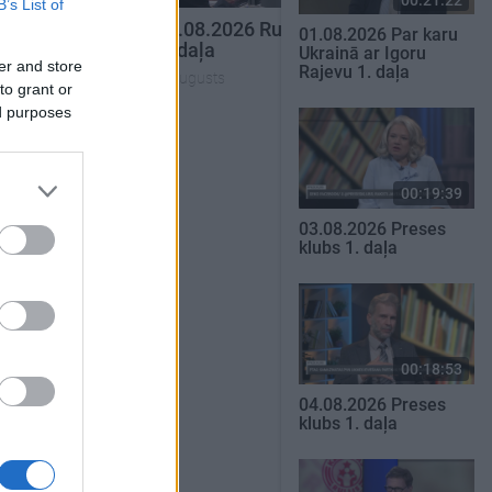
B’s List of
eses klubs 3.
04.08.2026 Runāsim atklāti
01.08.2026 Par karu
2. daļa
Ukrainā ar Igoru
er and store
Rajevu 1. daļa
4. augusts
to grant or
ed purposes
SKATĪT VISUS
00:19:39
03.08.2026 Preses
klubs 1. daļa
00:18:53
04.08.2026 Preses
klubs 1. daļa