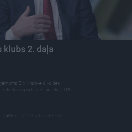
 klubs 2. daļa
zņēmuma SIA "Karavela" valdes
federācijas padomes loceklis, LTRK
, politisko procesu apskatnieks,