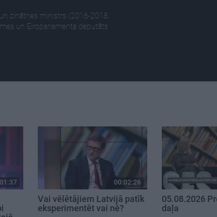
s un zinātnes ministrs (2016-2018,
omes un Eiroparlamenta deputāts
01:37
00:02:26
Vai vēlētājiem Latvijā patīk
05.08.2026 Pr
i
eksperimentēt vai nē?
daļa