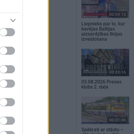
00:04:12
Liepnieks par to, kur
kavējas Baltijas
aizsardzības līnijas
izveidošana
00:22:16
03.08.2026 Preses
klubs 2. daļa
00:01:46
Spēkrati ar stāstu –