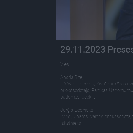
29.11.2023 Preses
Viesi:
Andris Bite,
LDDK prezidents, Zivrūpniecības u
priekšsēdētājs, Pārtikas Uzņēmumu 
padomes loceklis
Jurģis Liepnieks,
"Mediju nams" valdes priekšsēdētājs
rakstnieks