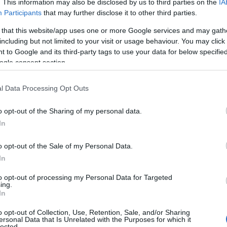
. This information may also be disclosed by us to third parties on the
IA
par
05.08.2026 Preses klubs 1.
05.08.2026 Pr
Participants
that may further disclose it to other third parties.
. daļa
daļa
daļa
 that this website/app uses one or more Google services and may gath
5. augusts
5. augusts
including but not limited to your visit or usage behaviour. You may click 
 to Google and its third-party tags to use your data for below specifi
ogle consent section.
l Data Processing Opt Outs
o opt-out of the Sharing of my personal data.
In
o opt-out of the Sale of my Personal Data.
In
to opt-out of processing my Personal Data for Targeted
ing.
In
o opt-out of Collection, Use, Retention, Sale, and/or Sharing
ersonal Data that Is Unrelated with the Purposes for which it
lected.