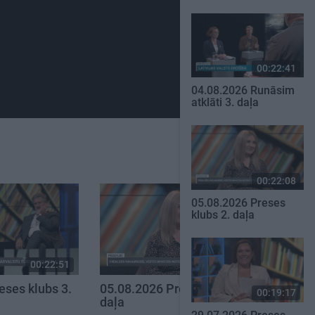
00:22:41
04.08.2026 Runāsim
atklāti 3. daļa
00:22:08
05.08.2026 Preses
klubs 2. daļa
00:22:51
00:22:08
eses klubs 3.
05.08.2026 Preses klubs 2.
00:19:17
daļa