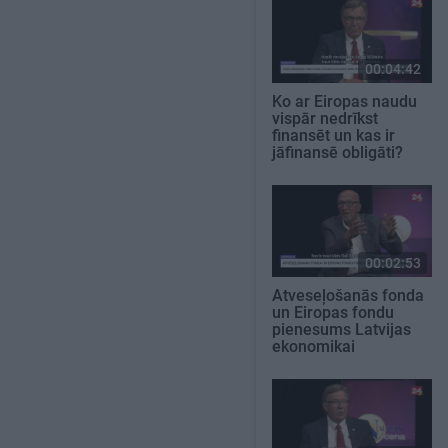
00:04:42
Ko ar Eiropas naudu
vispār nedrīkst
finansēt un kas ir
jāfinansē obligāti?
00:02:53
Atveseļošanās fonda
un Eiropas fondu
pienesums Latvijas
ekonomikai