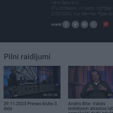
Kārlis Šadurskis,
RTU profesors, JV biedrs, Izglītība
2002-2004), bijis Saeimas, Rīgas d
Ieteikt
Pilni raidījumi
00:22:38
00:
29.11.2023 Preses klubs 3.
Andris Bite: Valsts
daļa
ierēdņiem atrastos lab