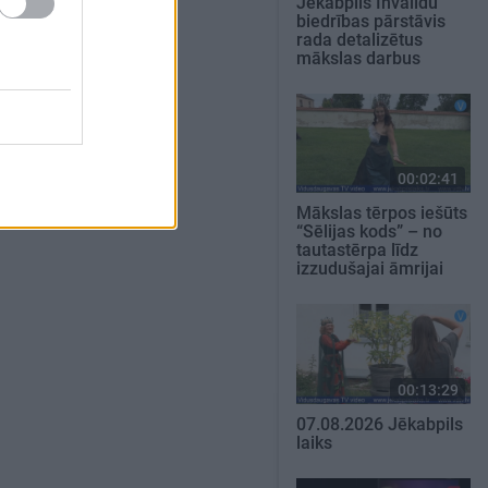
Jēkabpils Invalīdu
biedrības pārstāvis
rada detalizētus
mākslas darbus
00:02:41
Mākslas tērpos iešūts
“Sēlijas kods” – no
tautastērpa līdz
izzudušajai āmrijai
00:13:29
07.08.2026 Jēkabpils
laiks