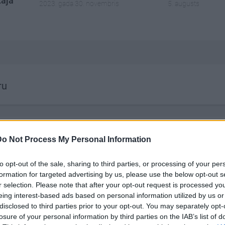
tajā
2023. gada 30. novembris
5. augusts
ru
Do Not Process My Personal Information
to opt-out of the sale, sharing to third parties, or processing of your per
formation for targeted advertising by us, please use the below opt-out s
r selection. Please note that after your opt-out request is processed y
eing interest-based ads based on personal information utilized by us or
disclosed to third parties prior to your opt-out. You may separately opt-
losure of your personal information by third parties on the IAB’s list of
22:50
00:19:34