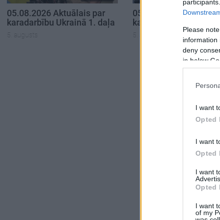
participants
05.08.2026 Aktuālais par
05.08.2026 Aktuālais 
Downstream 
karadarbību Ukrainā 1. daļa
karadarbību Ukrainā 2
Please note
5. augusts
5. augusts
information 
deny consent
in below Go
Persona
I want t
Opted 
I want t
Opted 
I want 
Advertis
Opted 
I want t
of my P
was col