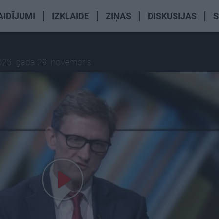
AIDĪJUMI
IZKLAIDE
ZIŅAS
DISKUSIJAS
S
023. gada 29. novembris