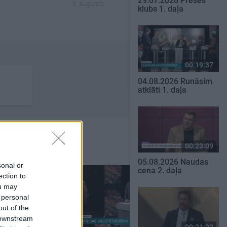
29.07.2026 Preses
5. augusts
klubs 1. daļa
00:19:37
04.08.2026 Runāsim
atklāti 1. daļa
00:23:09
05.08.2026 Naudas
sonal or
cena 2. daļa
ection to
ou may
 personal
out of the
 downstream
00:22:51
00:23:04
00:21:22