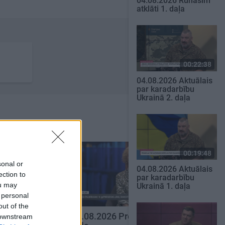
04.08.2026 Runāsim
atklāti 1. daļa
00:22:38
04.08.2026 Aktuālais
par karadarbību
Ukrainā 2. daļa
00:19:48
sonal or
04.08.2026 Aktuālais
ection to
par karadarbību
ou may
Ukrainā 1. daļa
 personal
00:22:51
00:19:34
out of the
eses klubs 3.
05.08.2026 Preses klubs 1.
 downstream