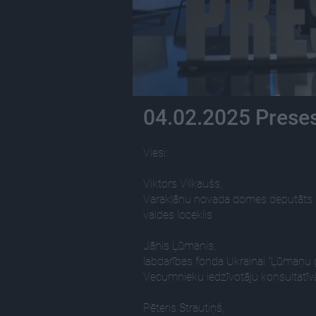
04.02.2025 Preses
Viesi:
Viktors Vilkaušs,
Varakļānu novada domes deputāts (LA
valdes loceklis
Jānis Ļūmanis,
labdarības fonda Ukrainai "Ļūmaņu ģ
Vecumnieku iedzīvotāju konsultatīv
Pēteris Strautiņš,