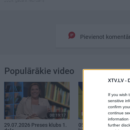
2025. gada 5. februāris
Pievienot komentā
Populārākie video
XTV.LV -
If you wish 
sensitive in
confirm you
continue se
00:19:17
00:
information 
29.07.2026 Preses klubs 1.
05.08.2026 Aktuālais 
further disc