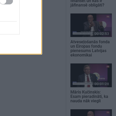
finansēt un kas ir
jāfinansē obligāti?
00:02:53
Atveseļošanās fonda
un Eiropas fondu
pienesums Latvijas
ekonomikai
00:01:28
Māris Kučinskis:
Esam pieradināti, ka
nauda nāk viegli