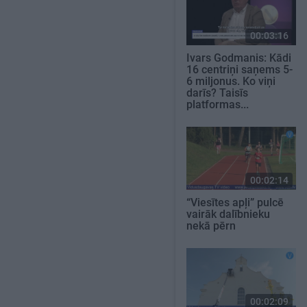
00:03:16
Ivars Godmanis: Kādi
16 centriņi saņems 5-
6 miljonus. Ko viņi
darīs? Taisīs
platformas...
00:02:14
“Viesītes apļi” pulcē
vairāk dalībnieku
nekā pērn
00:02:09