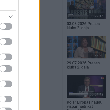
00:22:16
03.08.2026 Preses
klubs 2. daļa
00:22:20
29.07.2026 Preses
klubs 2. daļa
00:04:42
Ko ar Eiropas naudu
vispār nedrīkst