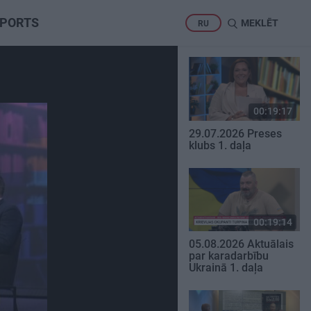
PORTS
MEKLĒT
RU
00:19:17
29.07.2026 Preses
klubs 1. daļa
00:19:14
05.08.2026 Aktuālais
par karadarbību
Ukrainā 1. daļa