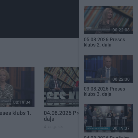
00:22:08
05.08.2026 Preses
klubs 2. daļa
00:22:30
03.08.2026 Preses
klubs 3. daļa
00:19:34
00:22:16
eses klubs 1.
04.08.2026 Preses klubs 3.
daļa
4. augusts
00:19:37