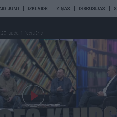
AIDĪJUMI
IZKLAIDE
ZIŅAS
DISKUSIJAS
S
25. gada 4. februāris