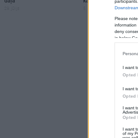
daļa
karadarbību Ukrainā 1
participants
Downstream 
29. jūlijs
5. augusts
Please note
information 
deny consent
in below Go
Persona
I want t
Opted 
I want t
Opted 
I want 
Advertis
Opted 
I want t
of my P
was col