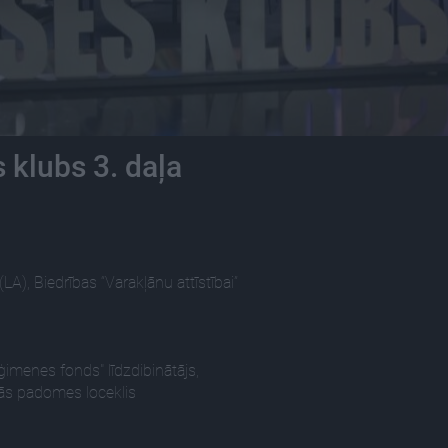
 klubs 3. daļa
), Biedrības “Varakļānu attīstībai”
imenes fonds" līdzdibinātājs,
ās padomes loceklis