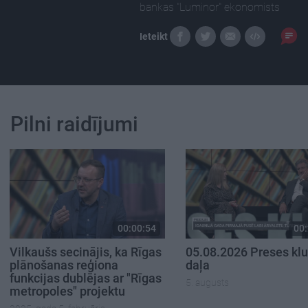
bankas "Luminor" ekonomists
Ieteikt
Pilni raidījumi
00:00:54
00:
Vilkaušs secinājis, ka Rīgas
05.08.2026 Preses klu
plānošanas reģiona
daļa
funkcijas dublējas ar "Rīgas
5. augusts
metropoles" projektu