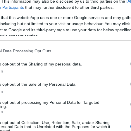
. daļa
karadarbību Ukrainā 2. daļa
daļa
. This information may also be disclosed by us to third parties on the
IA
Participants
that may further disclose it to other third parties.
5. augusts
5. augusts
 that this website/app uses one or more Google services and may gath
including but not limited to your visit or usage behaviour. You may click 
 to Google and its third-party tags to use your data for below specifi
ogle consent section.
l Data Processing Opt Outs
o opt-out of the Sharing of my personal data.
In
o opt-out of the Sale of my Personal Data.
In
to opt-out of processing my Personal Data for Targeted
ing.
In
o opt-out of Collection, Use, Retention, Sale, and/or Sharing
ersonal Data that Is Unrelated with the Purposes for which it
lected.