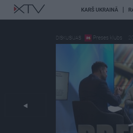
KARŠ UKRAINĀ
R
Preses klubs
20
DISKUSIJAS