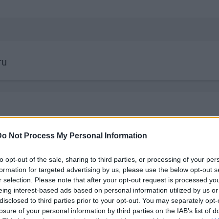
ru
Do Not Process My Personal Information
to opt-out of the sale, sharing to third parties, or processing of your per
formation for targeted advertising by us, please use the below opt-out s
r selection. Please note that after your opt-out request is processed y
eing interest-based ads based on personal information utilized by us or
19:14
00:22:50
disclosed to third parties prior to your opt-out. You may separately opt-
par
05.08.2026 Aktuālais par
05.08.2026 Pr
losure of your personal information by third parties on the IAB’s list of