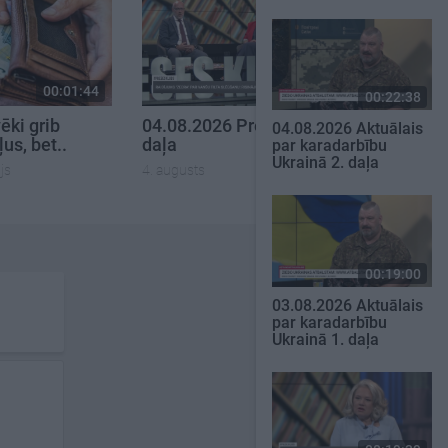
00:01:44
00:22:16
00:22:38
ēki grib
04.08.2026 Preses klubs 3.
04.08.2026 Aktuālais
us, bet..
daļa
par karadarbību
Ukrainā 2. daļa
js
4. augusts
00:19:00
03.08.2026 Aktuālais
par karadarbību
Ukrainā 1. daļa