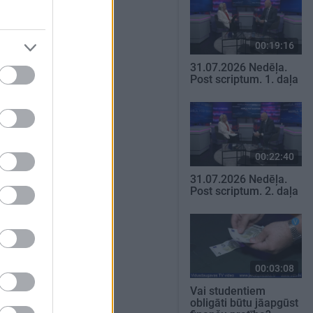
00:19:16
31.07.2026 Nedēļa.
Post scriptum. 1. daļa
00:22:40
31.07.2026 Nedēļa.
Post scriptum. 2. daļa
00:03:08
Vai studentiem
obligāti būtu jāapgūst