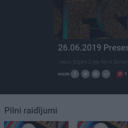
26.06.2019 Preses
Viesos: Edgars Zveja, Raivis Dzinta
1
Ieteikt
Pilni raidījumi