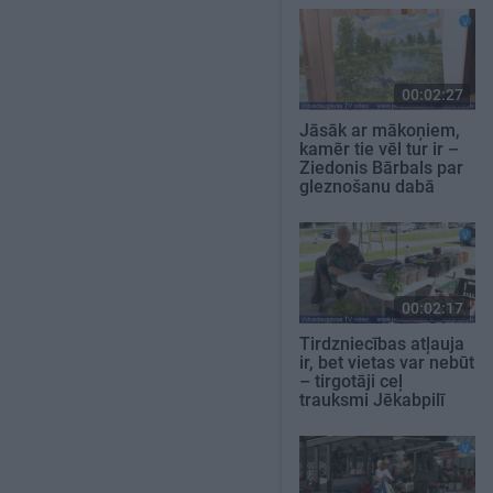
00:02:27
Jāsāk ar mākoņiem,
kamēr tie vēl tur ir –
Ziedonis Bārbals par
gleznošanu dabā
00:02:17
Tirdzniecības atļauja
ir, bet vietas var nebūt
– tirgotāji ceļ
trauksmi Jēkabpilī