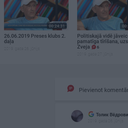
00:24:31
00:
26.06.2019 Preses klubs 2.
Politiskajā vidē jāveic
daļa
pamatīga tīrīšana, uz
Zveja
6
2019. gada 26. jūnijs
2019. gada 27. jūnijs
Pievienot komentā
Толик Вёдров
2019. gada 26. jūnijs