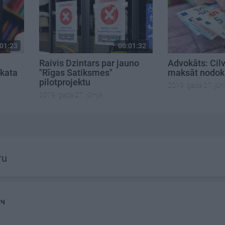
01:23
00:01:32
Raivis Dzintars par jauno
Advokāts: Cilv
skata
"Rīgas Satiksmes"
maksāt nodokļ
pilotprojektu
2019. gada 27. jūni
2019. gada 27. jūnijs
ru
ич