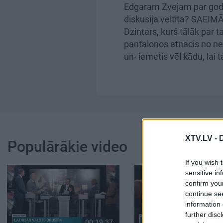
Edgaram Zvejam par godu 
diskusija veltīta? SAEIM
Dzintars, kurš tālāk par 
pantalonos atnācis no ne
un- iemetis vēl kādu, lai t
XTV.LV -
Populārākie video
If you wish 
sensitive in
confirm you
continue se
information 
further disc
00:19:37
00: