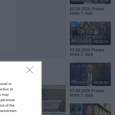
00:19:39
03.08.2026 Preses
klubs 1. daļa
00:22:16
03.08.2026 Preses
klubs 2. daļa
00:22:30
sonal or
ection to
03.08.2026 Preses
ou may
klubs 3. daļa
 personal
out of the
 downstream
00:19:48
00:23:09