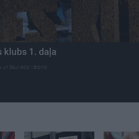
 klubs 1. daļa
rs un Saulvedis Vārpiņš