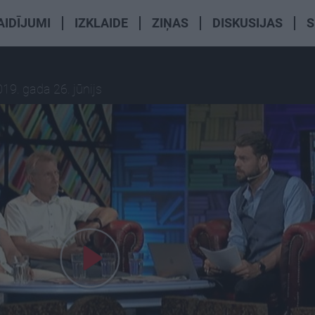
AIDĪJUMI
IZKLAIDE
ZIŅAS
DISKUSIJAS
S
19. gada 26. jūnijs