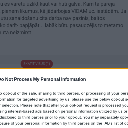
es varētu uzlikt kaut vai hūti galvā. Kam tā pārējā
Ā pieņem likumus, kā jādarbojas VIDAM uc. iestādēm. Ja
tautu sanaidošanu cita darba nav pazinis, baltos
ko darīt- papļāpāt... labāk būtu pasaudzējis to metamo
auta neizmirst...
SKATĪT VISUS (1)
Do Not Process My Personal Information
to opt-out of the sale, sharing to third parties, or processing of your per
formation for targeted advertising by us, please use the below opt-out s
r selection. Please note that after your opt-out request is processed y
eing interest-based ads based on personal information utilized by us or
disclosed to third parties prior to your opt-out. You may separately opt-
losure of your personal information by third parties on the IAB’s list of
23:04
00:22:41