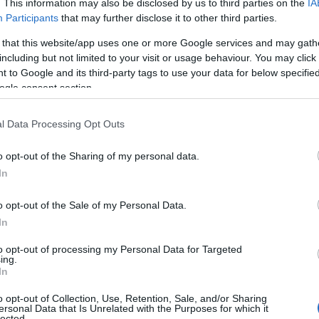
. This information may also be disclosed by us to third parties on the
IA
Participants
that may further disclose it to other third parties.
klāti
04.08.2026 Runāsim atklāti
04.08.2026 Ak
3. daļa
karadarbību U
 that this website/app uses one or more Google services and may gath
4. augusts
4. augusts
including but not limited to your visit or usage behaviour. You may click 
 to Google and its third-party tags to use your data for below specifi
ogle consent section.
l Data Processing Opt Outs
o opt-out of the Sharing of my personal data.
In
o opt-out of the Sale of my Personal Data.
In
to opt-out of processing my Personal Data for Targeted
ing.
In
o opt-out of Collection, Use, Retention, Sale, and/or Sharing
ersonal Data that Is Unrelated with the Purposes for which it
lected.