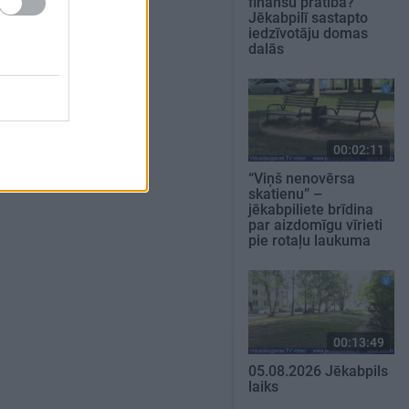
finanšu pratība?
Jēkabpilī sastapto
iedzīvotāju domas
dalās
00:02:11
“Viņš nenovērsa
skatienu” –
jēkabpiliete brīdina
par aizdomīgu vīrieti
pie rotaļu laukuma
00:13:49
05.08.2026 Jēkabpils
laiks