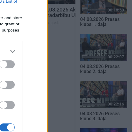
B’s List of
tuālais par
03.08.2026 Aktuālais par
00:18:53
krainā 1. daļa
karadarbību Ukrainā 2. daļa
er and store
04.08.2026 Preses
3. augusts
to grant or
klubs 1. daļa
ed purposes
SKATĪT VISUS
00:22:07
04.08.2026 Preses
klubs 2. daļa
00:22:16
04.08.2026 Preses
klubs 3. daļa