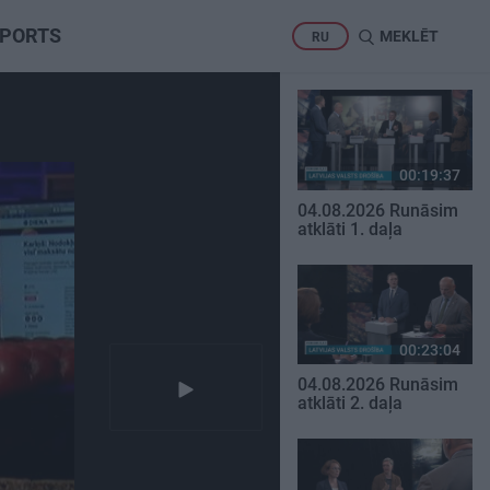
PORTS
MEKLĒT
RU
00:19:37
04.08.2026 Runāsim
atklāti 1. daļa
00:23:04
04.08.2026 Runāsim
atklāti 2. daļa