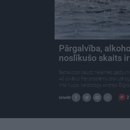
Pārgalvība, alkoho
noslīkušo skaits ir
Satraucoši daudz nelaimes gadījumu
40 cilvēku! Par problēmu diskutē biju
Ints Ķuzis, kardiologs Andrejs Ērgli
2
Ieteikt