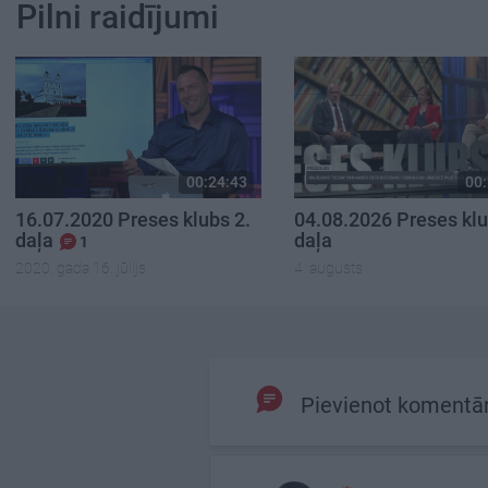
Pilni raidījumi
00:24:43
00:
16.07.2020 Preses klubs 2.
04.08.2026 Preses klu
daļa
daļa
1
2020. gada 16. jūlijs
4. augusts
Pievienot komentā