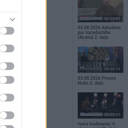
00:23:09
03.08.2026 Aktuālais
par karadarbību
Ukrainā 2. daļa
00:22:16
03.08.2026 Preses
klubs 2. daļa
00:02:15
Ivars Godmanis: Ir