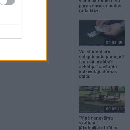
viena pierādīta lieta -
pārāk daudz naudas
rada krīzi
00:03:08
Vai studentiem
obligāti būtu jāapgūst
finanšu pratība?
Jēkabpilī sastapto
iedzīvotāju domas
dalās
00:02:11
“Viņš nenovērsa
skatienu” –
jēkabpiliete brīdina