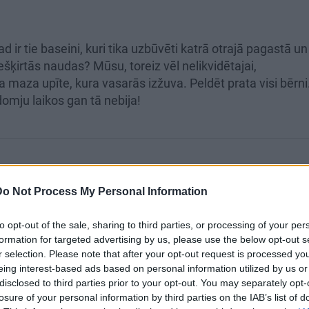
ad ir tie baseini, kuri tika uzbūvēti katrā otrajā pagastā un
ešķirtās naudas? Mūsu, toreiz vēl nelikvidētajai,
 maza upīte, kura vasarās izžuva. Peldēt prata visi bērni
mju laikos gan tā nebija!
Do Not Process My Personal Information
ts.
to opt-out of the sale, sharing to third parties, or processing of your per
formation for targeted advertising by us, please use the below opt-out s
r selection. Please note that after your opt-out request is processed y
eing interest-based ads based on personal information utilized by us or
disclosed to third parties prior to your opt-out. You may separately opt-
SKATĪT VISUS (2)
losure of your personal information by third parties on the IAB’s list of