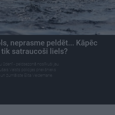
ls, neprasme peldēt... Kāpēc
 tik satraucoši liels?
 ūdenī - peldsezonā noslīkuši jau
šais Valsts policijas priekšnieks
s un žurnāliste Elita Veidemane.