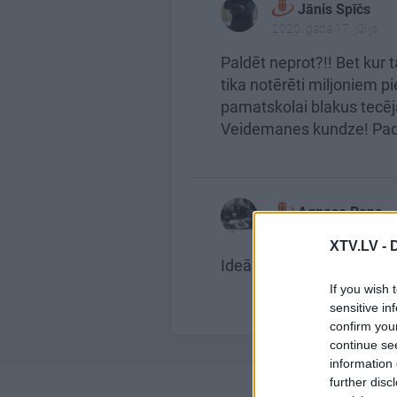
Jānis Spīčs
2020. gada 17. jūlijs
Paldēt neprot?!! Bet kur t
tika notērēti miljoniem pi
pamatskolai blakus tecēja
Veidemanes kundze! Pado
Agnese Rapa
2020. gada 17. jūlijs
XTV.LV -
Ideāli! Viss pareizi pateik
If you wish 
sensitive in
confirm you
continue se
information 
further disc