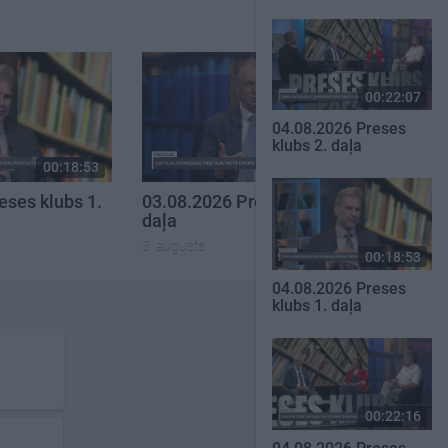
00:22:07
04.08.2026 Preses
klubs 2. daļa
00:18:53
00:22:30
eses klubs 1.
03.08.2026 Preses klubs 3.
daļa
3. augusts
00:18:53
04.08.2026 Preses
klubs 1. daļa
00:22:16