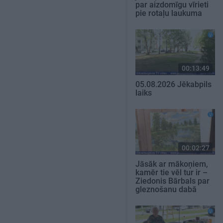
par aizdomīgu vīrieti
pie rotaļu laukuma
00:13:49
05.08.2026 Jēkabpils
laiks
00:02:27
Jāsāk ar mākoņiem,
kamēr tie vēl tur ir –
Ziedonis Bārbals par
gleznošanu dabā