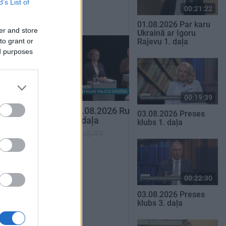
B’s List of
00:21:22
01.08.2026 Par karu
er and store
Ukrainā ar Igoru
to grant or
Rajevu 1. daļa
ed purposes
00:23:04
00:22:41
00:19:39
nāsim atklāti
04.08.2026 Runāsim atklāti
03.08.2026 Preses
3. daļa
klubs 1. daļa
4. augusts
SKATĪT VISUS
00:22:30
03.08.2026 Preses
klubs 3. daļa