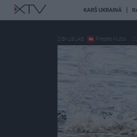
KARŠ UKRAINĀ
R
Preses klubs
20
DISKUSIJAS