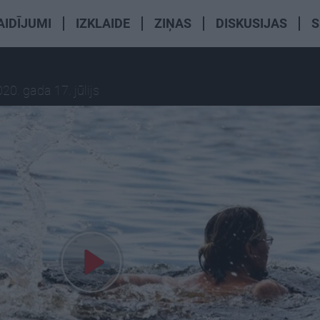
AIDĪJUMI
IZKLAIDE
ZIŅAS
DISKUSIJAS
S
20. gada 17. jūlijs