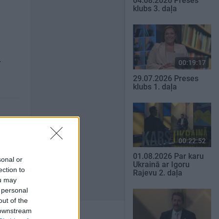
04.08.2026 Preses
klubs 3. daļa
.
00:19:17
29.07.2026 Preses
klubs 1. daļa
00:22:52
01.08.2026 Par karu
sonal or
Ukrainā ar Igoru
ection to
Rajevu 2. daļa
ou may
 personal
out of the
 downstream