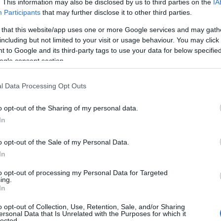
. This information may also be disclosed by us to third parties on the
IA
Participants
that may further disclose it to other third parties.
 that this website/app uses one or more Google services and may gath
including but not limited to your visit or usage behaviour. You may click 
 to Google and its third-party tags to use your data for below specifi
ogle consent section.
l Data Processing Opt Outs
19:48
00:19:37
par
04.08.2026 Runāsim atklāti
04.08.2026 Ru
o opt-out of the Sharing of my personal data.
. daļa
1. daļa
2. daļa
In
4. augusts
4. augusts
o opt-out of the Sale of my Personal Data.
In
to opt-out of processing my Personal Data for Targeted
ing.
In
o opt-out of Collection, Use, Retention, Sale, and/or Sharing
ersonal Data that Is Unrelated with the Purposes for which it
lected.