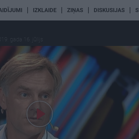
AIDĪJUMI
IZKLAIDE
ZIŅAS
DISKUSIJAS
S
19. gada 16. jūlijs