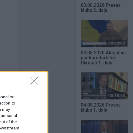
03.08.2026 Preses
klubs 2. daļa
00:19:00
03.08.2026 Aktuālais
par karadarbību
Ukrainā 1. daļa
00:18:53
sonal or
ection to
04.08.2026 Preses
ou may
klubs 1. daļa
 personal
out of the
 downstream