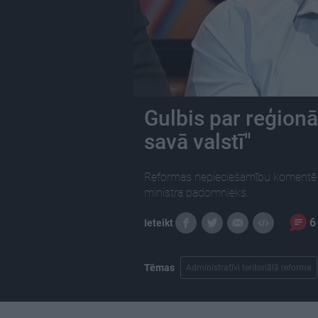
Gulbis par reģionā
savā valstī"
Reformas nepieciešamību komentē u
ministra padomnieks.
6
Ieteikt
Tēmas
Administratīvi teritoriālā reforma