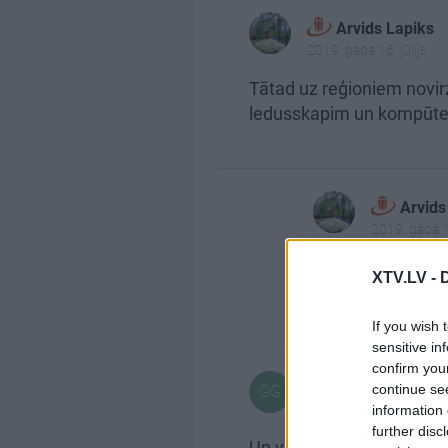
Arvids Lapiks
2019. gada 16. jūlijs
Tātad uz reģioniem novirz
ledusskapim un kompūtera
Arvids
2019. gada 16
Vēl labāk katrā d
XTV.LV -
policija varēs āt
If you wish 
sensitive in
confirm you
Gintars Gruduli
continue se
GG
2019. gada 16. jūlijs
information 
further disc
Un visādi prokremliskie in