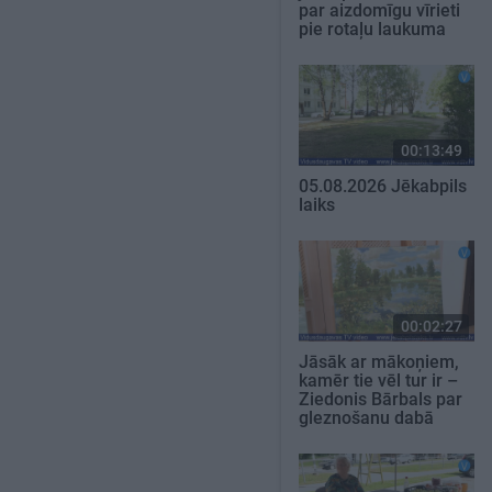
par aizdomīgu vīrieti
pie rotaļu laukuma
00:13:49
05.08.2026 Jēkabpils
laiks
00:02:27
Jāsāk ar mākoņiem,
kamēr tie vēl tur ir –
Ziedonis Bārbals par
gleznošanu dabā