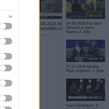
00:19:48
00:22:38
00:22:52
01.08.2026 Par karu
tuālais par
04.08.2026 Aktuālais par
Ukrainā ar Igoru
krainā 1. daļa
karadarbību Ukrainā 2. daļa
Rajevu 2. daļa
4. augusts
SKATĪT VISUS
00:19:16
31.07.2026 Nedēļa.
Post scriptum. 1. daļa
00:02:15
Ivars Godmanis: Ir