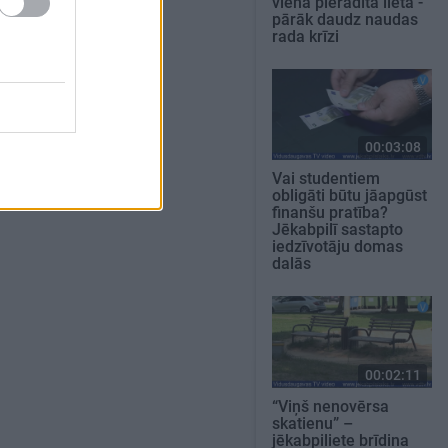
viena pierādīta lieta -
pārāk daudz naudas
rada krīzi
00:03:08
Vai studentiem
obligāti būtu jāapgūst
finanšu pratība?
Jēkabpilī sastapto
iedzīvotāju domas
dalās
00:02:11
“Viņš nenovērsa
skatienu” –
jēkabpiliete brīdina