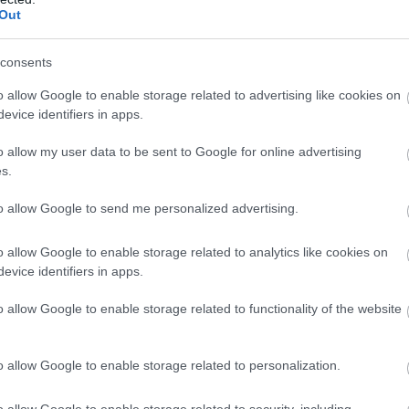
Out
23:04
00:22:41
consents
klāti
04.08.2026 Runāsim atklāti
04.08.2026 Ak
o allow Google to enable storage related to advertising like cookies on
3. daļa
karadarbību U
evice identifiers in apps.
4. augusts
4. augusts
o allow my user data to be sent to Google for online advertising
s.
to allow Google to send me personalized advertising.
o allow Google to enable storage related to analytics like cookies on
evice identifiers in apps.
o allow Google to enable storage related to functionality of the website
o allow Google to enable storage related to personalization.
o allow Google to enable storage related to security, including