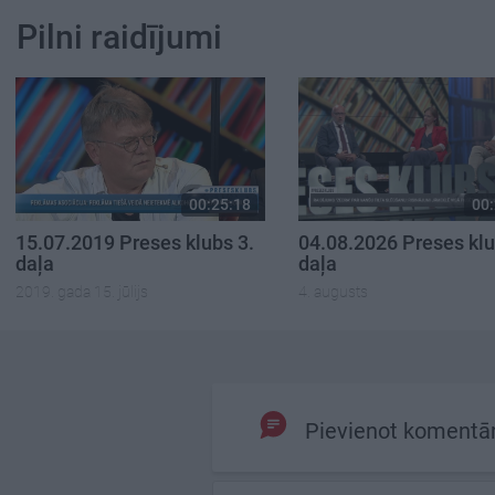
Pilni raidījumi
00:25:18
00:
15.07.2019 Preses klubs 3.
04.08.2026 Preses klu
daļa
daļa
2019. gada 15. jūlijs
4. augusts
Pievienot komentā