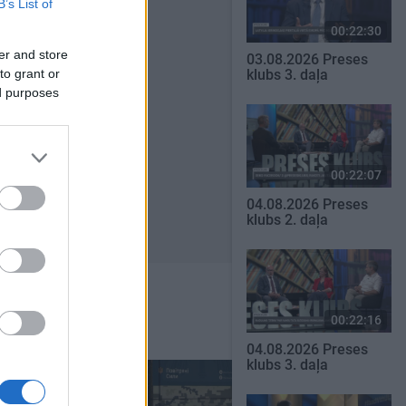
B’s List of
00:22:30
er and store
03.08.2026 Preses
to grant or
klubs 3. daļa
ed purposes
00:22:07
04.08.2026 Preses
klubs 2. daļa
00:22:16
04.08.2026 Preses
klubs 3. daļa