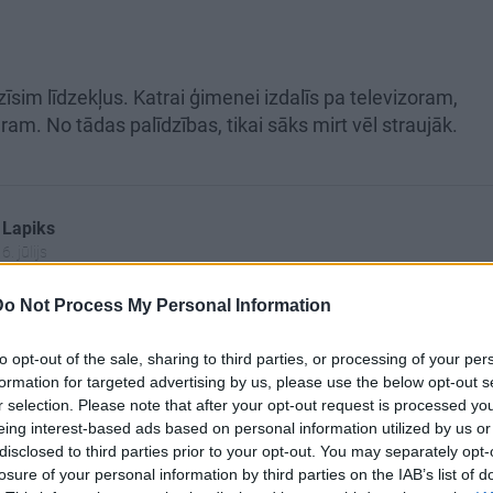
īsim līdzekļus. Katrai ģimenei izdalīs pa televizoram,
m. No tādas palīdzības, tikai sāks mirt vēl straujāk.
 Lapiks
. jūlijs
zīvoklī izvietot, novērošanas kameras. kad sāk kauties,
Do Not Process My Personal Information
rāk ierasties. Pakarināsies iedzīvotāju, dzīves ilgums.
to opt-out of the sale, sharing to third parties, or processing of your per
formation for targeted advertising by us, please use the below opt-out s
r selection. Please note that after your opt-out request is processed y
s
eing interest-based ads based on personal information utilized by us or
disclosed to third parties prior to your opt-out. You may separately opt-
losure of your personal information by third parties on the IAB’s list of
ternetā to tik dara, kā čakarē latviešu prātus!