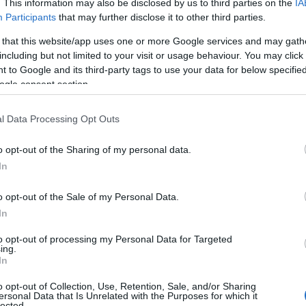
. This information may also be disclosed by us to third parties on the
IA
Participants
that may further disclose it to other third parties.
 that this website/app uses one or more Google services and may gath
including but not limited to your visit or usage behaviour. You may click 
s
 to Google and its third-party tags to use your data for below specifi
ogle consent section.
agad katrs muļķis, lai izliktos gudrāks, kaut kādā veidā
l Data Processing Opt Outs
ķis un tāda pat ministra padomnieks.
o opt-out of the Sharing of my personal data.
In
o opt-out of the Sale of my Personal Data.
SKATĪT VISUS (6)
In
to opt-out of processing my Personal Data for Targeted
ing.
In
o opt-out of Collection, Use, Retention, Sale, and/or Sharing
ersonal Data that Is Unrelated with the Purposes for which it
lected.