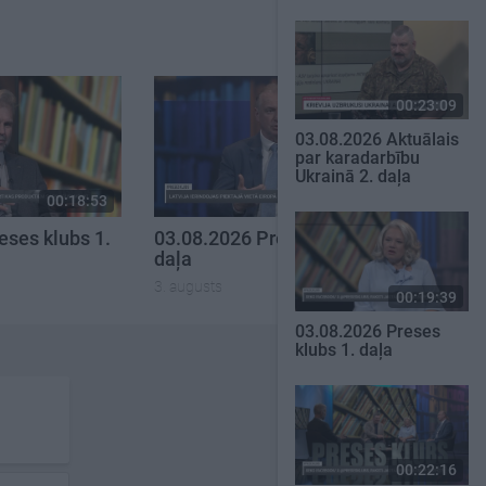
00:23:09
03.08.2026 Aktuālais
par karadarbību
Ukrainā 2. daļa
00:18:53
00:22:30
eses klubs 1.
03.08.2026 Preses klubs 3.
daļa
3. augusts
00:19:39
03.08.2026 Preses
klubs 1. daļa
00:22:16