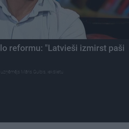
lo reformu: "Latvieši izmirst paši
zņēmējs Māris Gulbis, iekšlietu