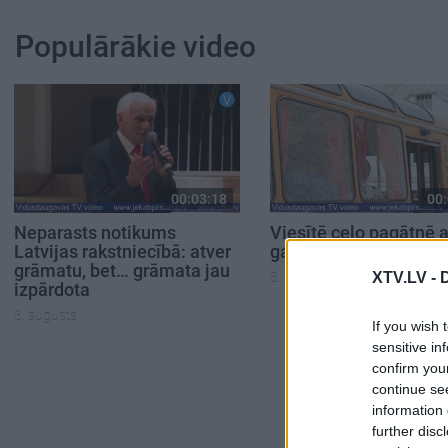
Populārākie video
00:03:18
00:
Neparasts notikums
Viesītē ceļo pagātnē a
Latvijas rakstniecībā: atver
gadu pasažieru autob
grāmatu, bet… grāmata jau
XTV.LV -
3. augusts
izpārdota
3. augusts
If you wish 
sensitive in
confirm you
continue se
information 
further disc