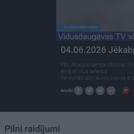
04.06.2026 Jēkabp
Pēc Jēkabpils dambja pārbūves pie 
atklāj arī citus defektus.
Pensionārs dzīvi laukos piepilda ar 
Ieteikt
Pilni raidījumi