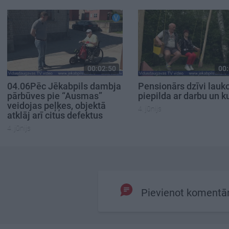
00:02:50
00:
04.06Pēc Jēkabpils dambja
Pensionārs dzīvi lauk
pārbūves pie “Ausmas”
piepilda ar darbu un k
veidojas peļķes, objektā
4. jūnijs
atklāj arī citus defektus
4. jūnijs
Pievienot komentā