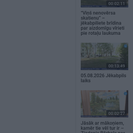
00:02:11
“Viņš nenovērsa
skatienu” –
jēkabpiliete brīdina
par aizdomīgu vīrieti
pie rotaļu laukuma
00:13:49
05.08.2026 Jēkabpils
laiks
00:02:27
Jāsāk ar mākoņiem,
kamēr tie vēl tur ir –