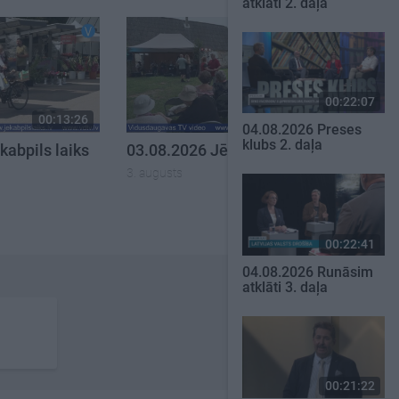
atklāti 2. daļa
00:22:07
00:13:26
00:14:57
04.08.2026 Preses
klubs 2. daļa
kabpils laiks
03.08.2026 Jēkabpils laiks
3. augusts
00:22:41
04.08.2026 Runāsim
atklāti 3. daļa
00:21:22