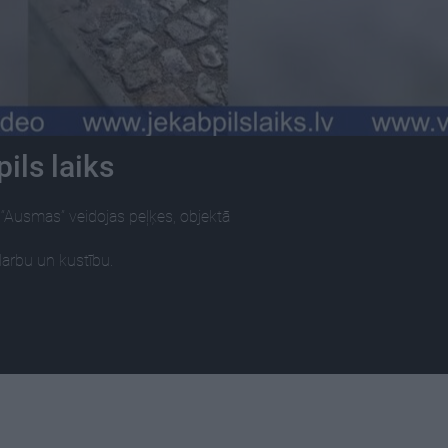
ils laiks
“Ausmas” veidojas peļķes, objektā
darbu un kustību.