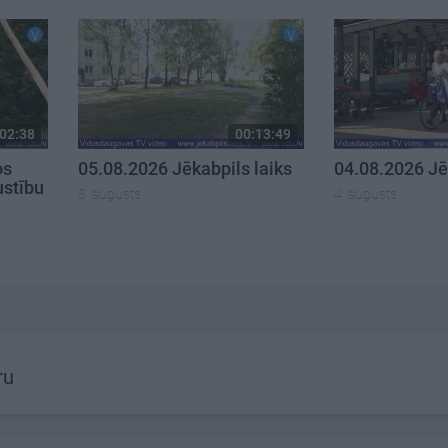
02:38
00:13:49
os
05.08.2026 Jēkabpils laiks
04.08.2026 Jē
ustību
5. augusts
4. augusts
ru