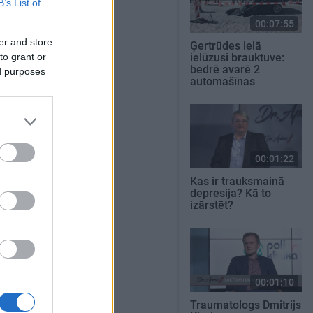
B’s List of
00:07:55
er and store
Ģertrūdes ielā
to grant or
ielūzusi brauktuve:
bedrē avarē 2
ed purposes
automašīnas
00:01:22
Kas ir trauksmainā
depresija? Kā to
izārstēt?
00:01:10
Traumatologs Dmitrijs