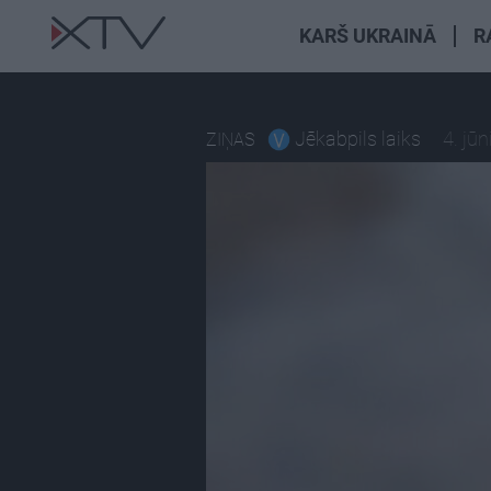
KARŠ UKRAINĀ
R
Jēkabpils laiks
4. jūn
ZIŅAS