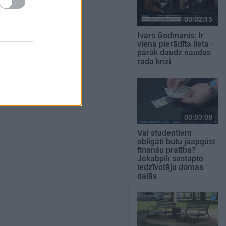
00:02:15
Ivars Godmanis: Ir
viena pierādīta lieta -
pārāk daudz naudas
rada krīzi
00:03:08
Vai studentiem
obligāti būtu jāapgūst
finanšu pratība?
Jēkabpilī sastapto
iedzīvotāju domas
dalās