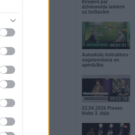
Kirejevs par
dzīvesveida ietekmi
uz locītavām
00:01:51
Autoskolu instruktoru
sagatavošana un
apmācība
00:23:10
02.04.2026 Preses
klubs 3. daļa