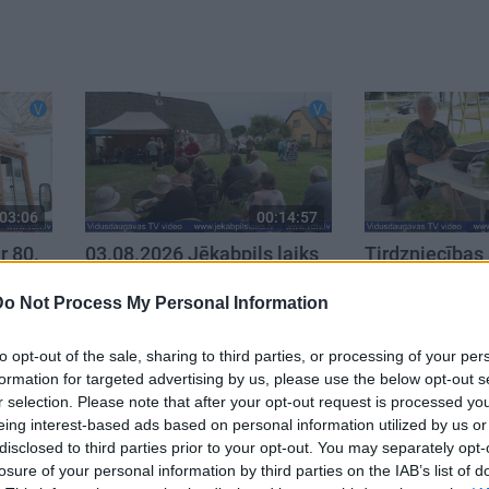
03:06
00:14:57
r 80.
03.08.2026 Jēkabpils laiks
Tirdzniecības a
usu
vietas var nebū
3. augusts
ceļ trauksmi J
Do Not Process My Personal Information
4. augusts
to opt-out of the sale, sharing to third parties, or processing of your per
formation for targeted advertising by us, please use the below opt-out s
r selection. Please note that after your opt-out request is processed y
eing interest-based ads based on personal information utilized by us or
disclosed to third parties prior to your opt-out. You may separately opt-
losure of your personal information by third parties on the IAB’s list of