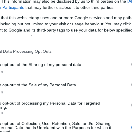
. This information may also be disclosed by us to third parties on the
IA
Participants
that may further disclose it to other third parties.
 that this website/app uses one or more Google services and may gath
including but not limited to your visit or usage behaviour. You may click 
 to Google and its third-party tags to use your data for below specifi
ogle consent section.
l Data Processing Opt Outs
o opt-out of the Sharing of my personal data.
In
o opt-out of the Sale of my Personal Data.
In
to opt-out of processing my Personal Data for Targeted
ing.
In
o opt-out of Collection, Use, Retention, Sale, and/or Sharing
ersonal Data that Is Unrelated with the Purposes for which it
lected.