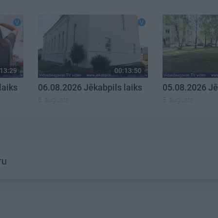
13:29
00:13:50
laiks
06.08.2026 Jēkabpils laiks
05.08.2026 Jē
6. augusts
5. augusts
ru