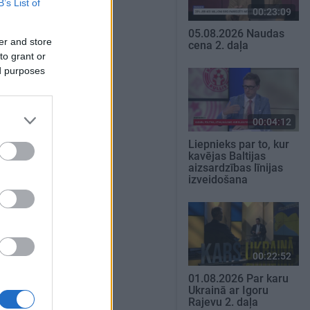
B’s List of
00:23:09
05.08.2026 Naudas
er and store
cena 2. daļa
to grant or
ed purposes
00:04:12
Liepnieks par to, kur
kavējas Baltijas
aizsardzības līnijas
izveidošana
00:22:52
01.08.2026 Par karu
Ukrainā ar Igoru
Rajevu 2. daļa