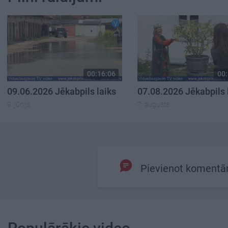
00:16:06
00:
09.06.2026 Jēkabpils laiks
07.08.2026 Jēkabpils 
9. jūnijs
7. augusts
Pievienot komentā