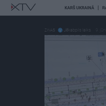
KARŠ UKRAINĀ
R
Jēkabpils laiks
9. jūn
ZIŅAS