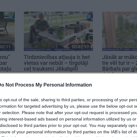
02:11
00:02:17
enu”
Tirdzniecības atļauja ir, bet
Jāsāk ar māk
par
vietas var nebūt – tirgotāji
tie vēl tur ir 
otaļu
ceļ trauksmi Jēkabpilī
Bārbals par g
dabā
4. augusts
4. augusts
Do Not Process My Personal Information
to opt-out of the sale, sharing to third parties, or processing of your per
formation for targeted advertising by us, please use the below opt-out s
r selection. Please note that after your opt-out request is processed y
eing interest-based ads based on personal information utilized by us or
disclosed to third parties prior to your opt-out. You may separately opt-
losure of your personal information by third parties on the IAB’s list of