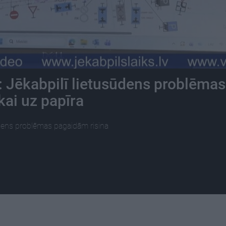
: Jēkabpilī lietusūdens problēmas
kai uz papīra
sūdens problēmas pagaidām risina