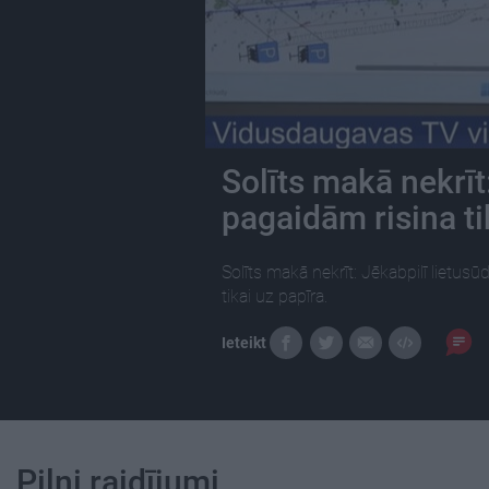
Solīts makā nekrīt
pagaidām risina ti
Solīts makā nekrīt: Jēkabpilī lietu
tikai uz papīra.
Ieteikt
Pilni raidījumi