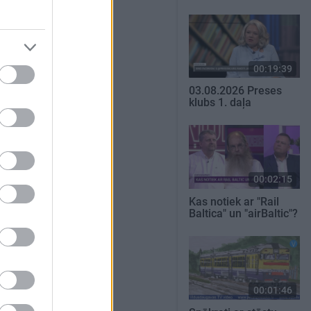
00:19:39
03.08.2026 Preses
klubs 1. daļa
00:02:15
Kas notiek ar "Rail
Baltica" un "airBaltic"?
00:01:46