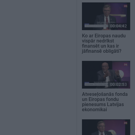
00:04:42
Ko ar Eiropas naudu
vispār nedrīkst
finansēt un kas ir
jāfinansē obligāti?
00:02:53
Atveseļošanās fonda
un Eiropas fondu
pienesums Latvijas
ekonomikai