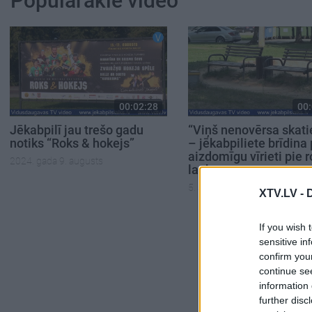
Populārākie video
00:02:28
00:
Jēkabpilī jau trešo gadu
“Viņš nenovērsa skati
notiks “Roks & hokejs”
– jēkabpiliete brīdina 
aizdomīgu vīrieti pie r
2024. gada 9. augusts
laukuma
5. augusts
XTV.LV -
If you wish 
sensitive in
confirm you
continue se
information 
further disc