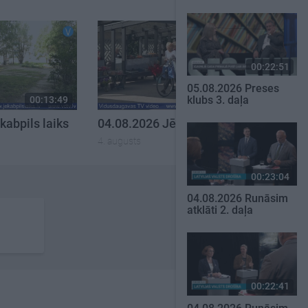
00:22:51
05.08.2026 Preses
klubs 3. daļa
00:13:49
00:13:26
kabpils laiks
04.08.2026 Jēkabpils laiks
4. augusts
00:23:04
04.08.2026 Runāsim
atklāti 2. daļa
00:22:41