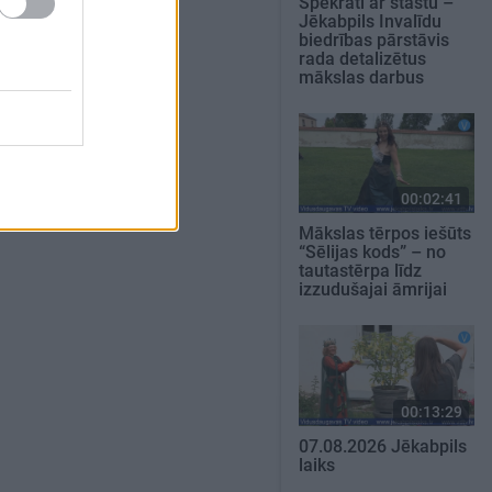
Spēkrati ar stāstu –
Jēkabpils Invalīdu
biedrības pārstāvis
rada detalizētus
mākslas darbus
00:02:41
Mākslas tērpos iešūts
“Sēlijas kods” – no
tautastērpa līdz
izzudušajai āmrijai
00:13:29
07.08.2026 Jēkabpils
laiks