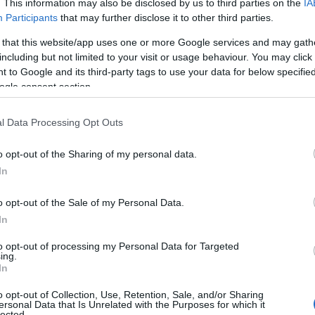
. This information may also be disclosed by us to third parties on the
IA
Participants
that may further disclose it to other third parties.
 that this website/app uses one or more Google services and may gath
including but not limited to your visit or usage behaviour. You may click 
 to Google and its third-party tags to use your data for below specifi
ogle consent section.
l Data Processing Opt Outs
o opt-out of the Sharing of my personal data.
In
o opt-out of the Sale of my Personal Data.
In
to opt-out of processing my Personal Data for Targeted
ing.
In
o opt-out of Collection, Use, Retention, Sale, and/or Sharing
ersonal Data that Is Unrelated with the Purposes for which it
lected.