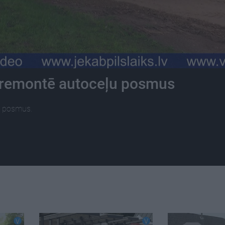
 remontē autoceļu posmus
u posmus.