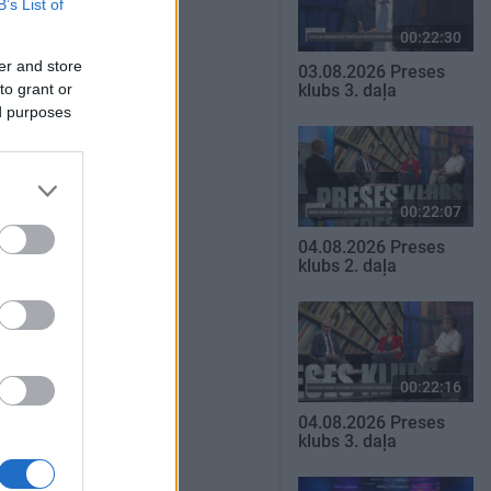
B’s List of
00:22:30
er and store
03.08.2026 Preses
to grant or
klubs 3. daļa
ed purposes
00:22:07
04.08.2026 Preses
klubs 2. daļa
00:22:16
04.08.2026 Preses
klubs 3. daļa