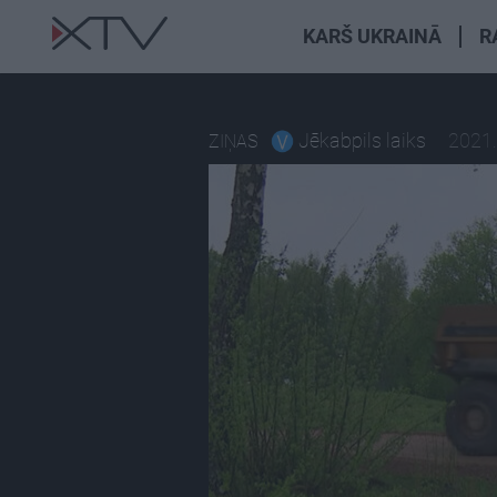
KARŠ UKRAINĀ
R
Jēkabpils laiks
2021.
ZIŅAS