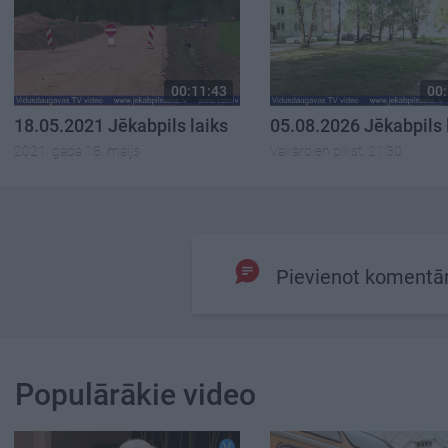
00:11:43
00:
18.05.2021 Jēkabpils laiks
05.08.2026 Jēkabpils 
2021. gada 18. maijs
Vakardien plkst. 21:30
Pievienot komentā
Populārākie video