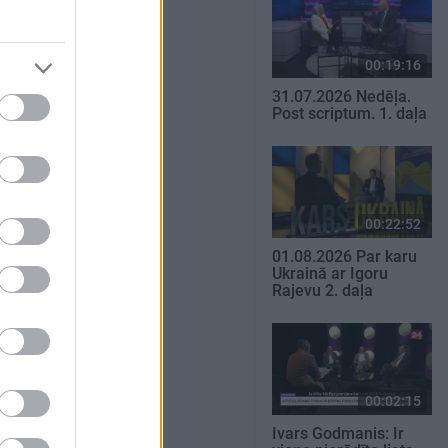
00:19:16
31.07.2026 Nedēļa.
Post scriptum. 1. daļa
00:22:52
01.08.2026 Par karu
Ukrainā ar Igoru
Rajevu 2. daļa
00:02:15
Ivars Godmanis: Ir