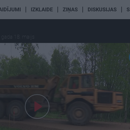
AIDĪJUMI
IZKLAIDE
ZIŅAS
DISKUSIJAS
S
 gada 18. maijs