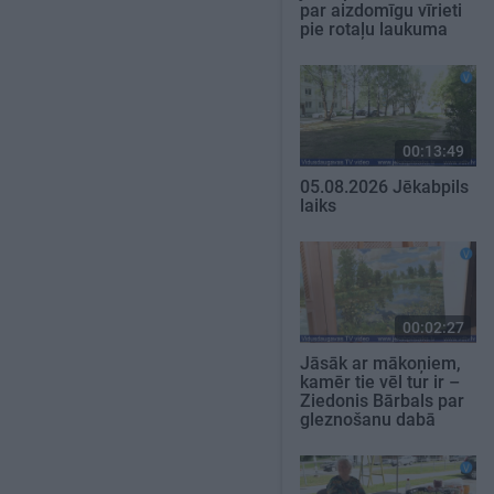
par aizdomīgu vīrieti
pie rotaļu laukuma
00:13:49
05.08.2026 Jēkabpils
laiks
00:02:27
Jāsāk ar mākoņiem,
kamēr tie vēl tur ir –
Ziedonis Bārbals par
gleznošanu dabā