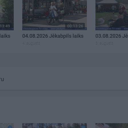
13:49
00:13:26
laiks
04.08.2026 Jēkabpils laiks
03.08.2026 Jē
4. augusts
3. augusts
ru