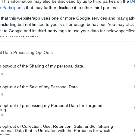
. This information may also be disclosed by us to third parties on the
IA
Participants
that may further disclose it to other third parties.
 that this website/app uses one or more Google services and may gath
including but not limited to your visit or usage behaviour. You may click 
 to Google and its third-party tags to use your data for below specifi
ogle consent section.
l Data Processing Opt Outs
o opt-out of the Sharing of my personal data.
In
o opt-out of the Sale of my Personal Data.
In
to opt-out of processing my Personal Data for Targeted
ing.
In
o opt-out of Collection, Use, Retention, Sale, and/or Sharing
ersonal Data that Is Unrelated with the Purposes for which it
lected.