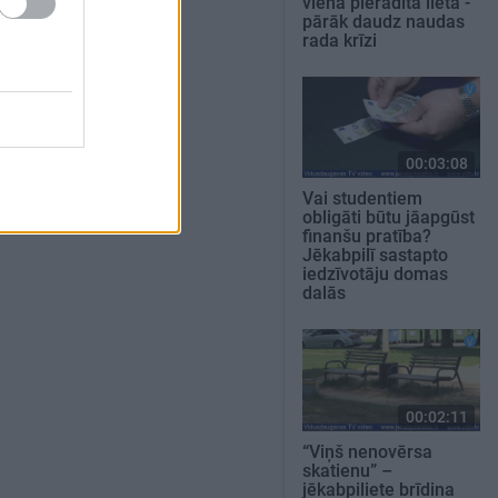
viena pierādīta lieta -
pārāk daudz naudas
rada krīzi
00:03:08
Vai studentiem
obligāti būtu jāapgūst
finanšu pratība?
Jēkabpilī sastapto
iedzīvotāju domas
dalās
00:02:11
“Viņš nenovērsa
skatienu” –
jēkabpiliete brīdina