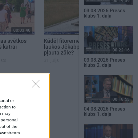
00:19:39
03.08.2026 Preses
klubs 1. daļa
00:03:40
00:02:02
tas svētkos
Kādēļ fitoremediācijas
s katrai
laukos Jēkabpilī netiek
00:22:16
pļauta zāle?
03.08.2026 Preses
usts
31. jūlijs
klubs 2. daļa
SKATĪT VISUS
00:18:53
sonal or
ection to
04.08.2026 Preses
ou may
klubs 1. daļa
 personal
out of the
 downstream