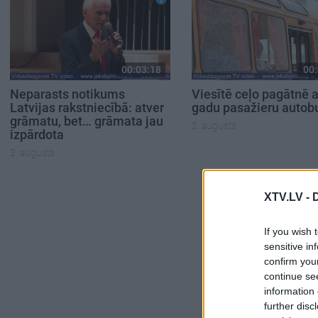
00:03:18
00:
Neparasts notikums
Viesītē ceļo pagātnē a
Latvijas rakstniecībā: atver
gadu pasažieru autob
grāmatu, bet… grāmata jau
3. augusts
izpārdota
3. augusts
XTV.LV -
If you wish 
sensitive in
confirm you
continue se
information 
further disc