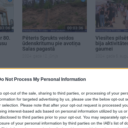
03:06
00:03:36
r 80.
Pēteris Sprukts veidos
Viesītes pilsē
usu
ūdenskritumu pie avotiņa
bija aktivitāte
Salas pagastā
gaumei
2024. gada 12. jūnijs
2024. gada 5. aug
Do Not Process My Personal Information
to opt-out of the sale, sharing to third parties, or processing of your per
formation for targeted advertising by us, please use the below opt-out s
r selection. Please note that after your opt-out request is processed y
eing interest-based ads based on personal information utilized by us or
disclosed to third parties prior to your opt-out. You may separately opt-
losure of your personal information by third parties on the IAB’s list of