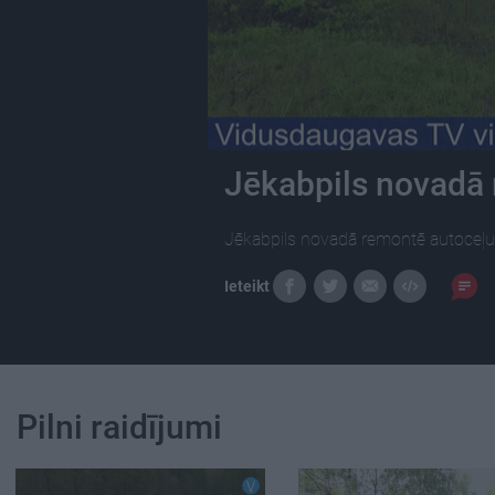
Jēkabpils novadā
Jēkabpils novadā remontē autoceļ
Ieteikt
Pilni raidījumi