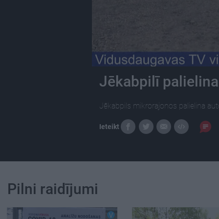
Jēkabpilī palielin
Jēkabpils mikrorajonos palielina aut
Ieteikt
Pilni raidījumi