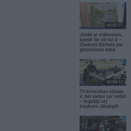
00:02:27
Jāsāk ar mākoņiem,
kamēr tie vēl tur ir –
Ziedonis Bārbals par
gleznošanu dabā
00:02:17
Tirdzniecības atļauja
ir, bet vietas var nebūt
– tirgotāji ceļ
trauksmi Jēkabpilī