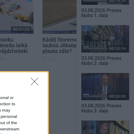
00:19:39
03.08.2026 Preses
klubs 1. daļa
00:01:23
00:02:02
vnieku
Kādēļ fitoremediācijas
mēnešu laikā
laukos Jēkabpilī netiek
00:22:16
mājdzīvnieki
pļauta zāle?
03.08.2026 Preses
ris
31. jūlijs
klubs 2. daļa
SKATĪT VISUS
00:22:30
sonal or
ection to
03.08.2026 Preses
ou may
klubs 3. daļa
 personal
out of the
 downstream