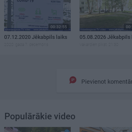
00:32:55
00:
07.12.2020 Jēkabpils laiks
05.08.2026 Jēkabpils 
2020. gada 7. decembris
Vakardien plkst. 21:30
Pievienot komentā
Populārākie video