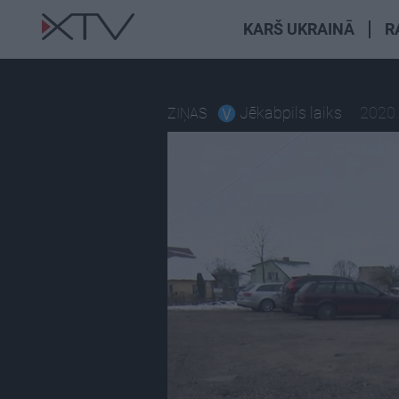
KARŠ UKRAINĀ
R
Jēkabpils laiks
2020.
ZIŅAS