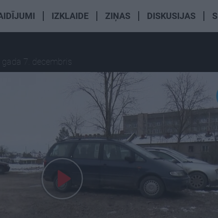
AIDĪJUMI
IZKLAIDE
ZIŅAS
DISKUSIJAS
S
 gada 7. decembris