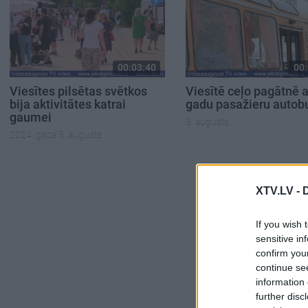
00:03:40
00:
Viesītes pilsētas svētkos
Viesītē ceļo pagātnē a
bija aktivitātes katrai
gadu pasažieru autob
gaumei
3. augusts
2024. gada 5. augusts
XTV.LV -
If you wish 
sensitive in
confirm you
continue se
information 
further disc