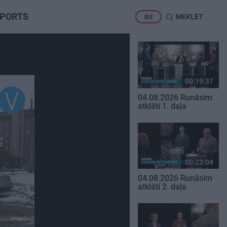
PORTS
MEKLĒT
RU
00:19:37
04.08.2026 Runāsim
atklāti 1. daļa
00:23:04
04.08.2026 Runāsim
atklāti 2. daļa