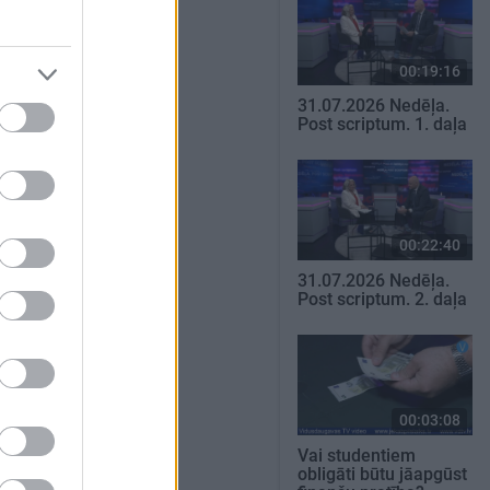
00:19:16
31.07.2026 Nedēļa.
Post scriptum. 1. daļa
00:22:40
31.07.2026 Nedēļa.
Post scriptum. 2. daļa
00:03:08
Vai studentiem
obligāti būtu jāapgūst