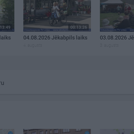
13:49
00:13:26
laiks
04.08.2026 Jēkabpils laiks
03.08.2026 Jē
4. augusts
3. augusts
ru