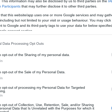
. This information may also be disclosed by us to third parties on the
IA
Participants
that may further disclose it to other third parties.
 that this website/app uses one or more Google services and may gath
including but not limited to your visit or usage behaviour. You may click 
 to Google and its third-party tags to use your data for below specifi
ogle consent section.
l Data Processing Opt Outs
o opt-out of the Sharing of my personal data.
In
o opt-out of the Sale of my Personal Data.
In
to opt-out of processing my Personal Data for Targeted
ing.
In
o opt-out of Collection, Use, Retention, Sale, and/or Sharing
ersonal Data that Is Unrelated with the Purposes for which it
lected.