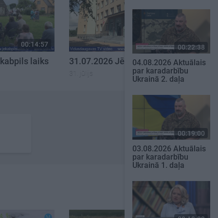
00:14:57
00:12:33
00:22:38
kabpils laiks
31.07.2026 Jēkabpils laiks
04.08.2026 Aktuālais
par karadarbību
31. jūlijs
Ukrainā 2. daļa
00:19:00
03.08.2026 Aktuālais
par karadarbību
Ukrainā 1. daļa