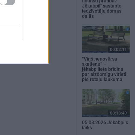
finanšu pratība?
Jēkabpilī sastapto
iedzīvotāju domas
dalās
00:02:11
“Viņš nenovērsa
skatienu” –
jēkabpiliete brīdina
par aizdomīgu vīrieti
pie rotaļu laukuma
00:13:49
05.08.2026 Jēkabpils
laiks