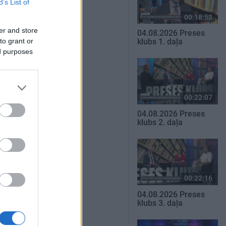
B’s List of
00:18:53
er and store
04.08.2026 Preses
to grant or
klubs 1. daļa
ed purposes
00:22:07
04.08.2026 Preses
klubs 2. daļa
00:22:16
04.08.2026 Preses
klubs 3. daļa