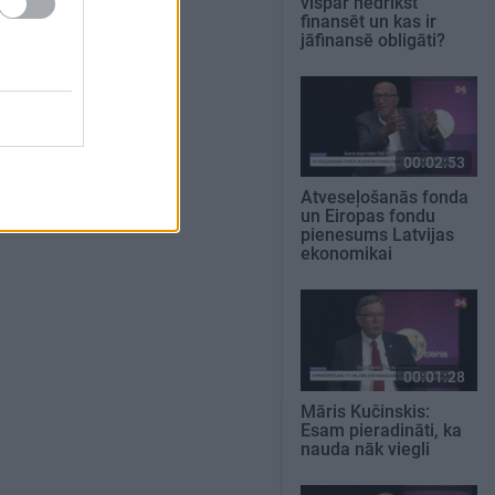
vispār nedrīkst
finansēt un kas ir
jāfinansē obligāti?
00:02:53
Atveseļošanās fonda
un Eiropas fondu
pienesums Latvijas
ekonomikai
00:01:28
Māris Kučinskis:
Esam pieradināti, ka
nauda nāk viegli