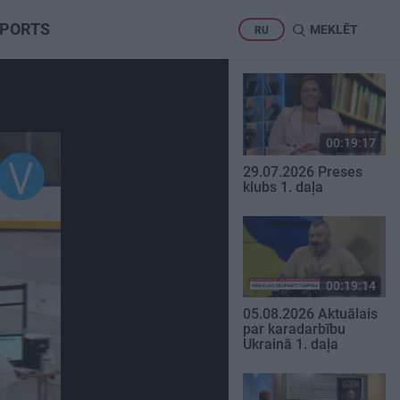
PORTS
MEKLĒT
RU
00:19:17
29.07.2026 Preses
klubs 1. daļa
00:19:14
05.08.2026 Aktuālais
par karadarbību
Ukrainā 1. daļa