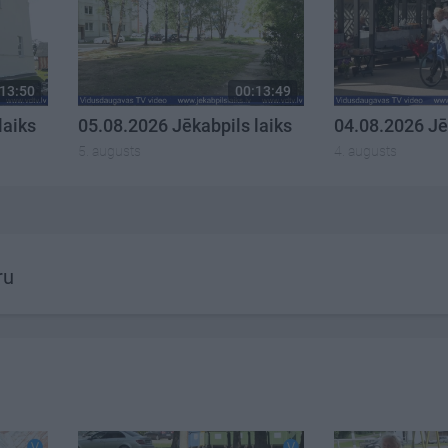
13:50
00:13:49
laiks
05.08.2026 Jēkabpils laiks
04.08.2026 Jē
5. augusts
4. augusts
ru