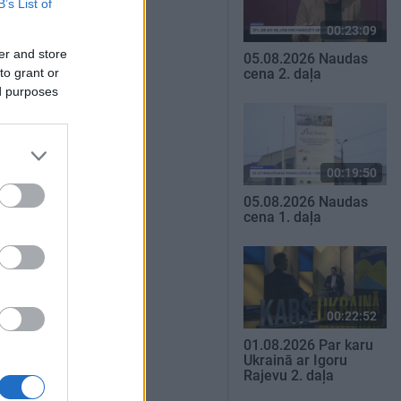
B’s List of
00:23:09
er and store
05.08.2026 Naudas
to grant or
cena 2. daļa
ed purposes
00:19:50
05.08.2026 Naudas
cena 1. daļa
00:22:52
01.08.2026 Par karu
Ukrainā ar Igoru
Rajevu 2. daļa