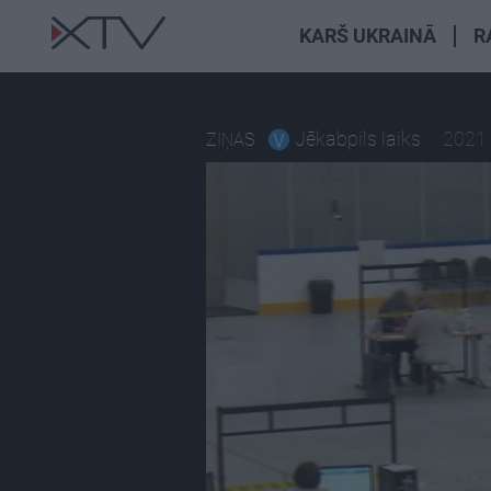
KARŠ UKRAINĀ
R
Jēkabpils laiks
2021.
ZIŅAS