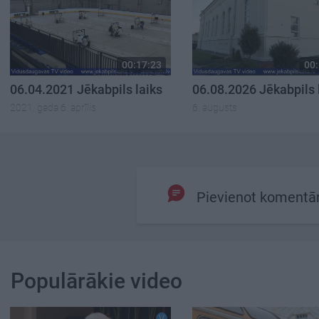
00:17:23
00:
06.04.2021 Jēkabpils laiks
06.08.2026 Jēkabpils 
2021. gada 6. aprīlis
6. augusts
Pievienot komentā
Populārākie video