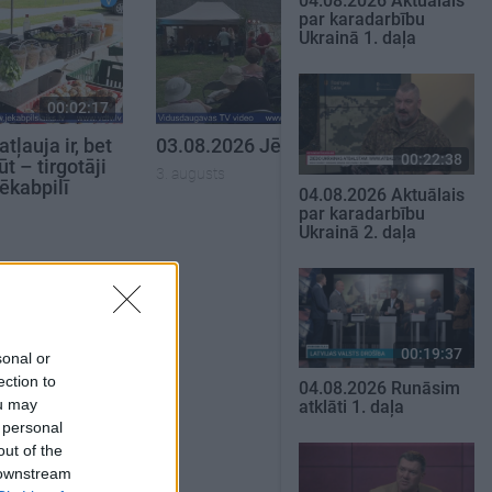
04.08.2026 Aktuālais
par karadarbību
Ukrainā 1. daļa
00:02:17
00:14:57
tļauja ir, bet
03.08.2026 Jēkabpils laiks
00:22:38
t – tirgotāji
3. augusts
ēkabpilī
04.08.2026 Aktuālais
par karadarbību
Ukrainā 2. daļa
SKATĪT VISUS
00:19:37
sonal or
ection to
04.08.2026 Runāsim
ou may
atklāti 1. daļa
 personal
out of the
 downstream