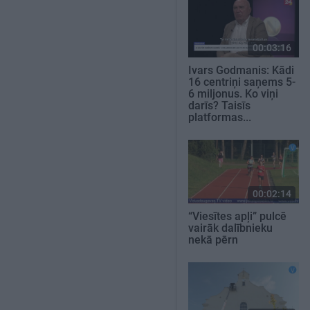
00:03:16
Ivars Godmanis: Kādi
16 centriņi saņems 5-
6 miljonus. Ko viņi
darīs? Taisīs
platformas...
00:02:14
“Viesītes apļi” pulcē
vairāk dalībnieku
nekā pērn