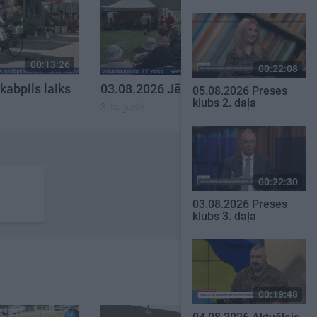
00:13:26
00:14:57
00:22:08
kabpils laiks
03.08.2026 Jēkabpils laiks
05.08.2026 Preses
klubs 2. daļa
3. augusts
00:22:30
03.08.2026 Preses
klubs 3. daļa
00:19:48