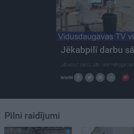
Jēkabpilī darbu sā
Jēkabpilī darbu sāk liela mēroga vak
Ieteikt
Pilni raidījumi