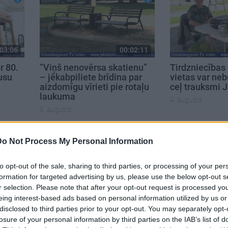
03:06
00:02:11
r 80.
“Viņš nenovērsa skatienu”
Tirdzniecības a
usu
– jēkabpiliete brīdina par
vietas var nebū
aizdomīgu vīrieti pie rotaļu
ceļ trauksmi J
laukuma
4. augusts
5. augusts
Do Not Process My Personal Information
to opt-out of the sale, sharing to third parties, or processing of your per
formation for targeted advertising by us, please use the below opt-out s
r selection. Please note that after your opt-out request is processed y
eing interest-based ads based on personal information utilized by us or
disclosed to third parties prior to your opt-out. You may separately opt-
losure of your personal information by third parties on the IAB’s list of