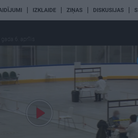
AIDĪJUMI
IZKLAIDE
ZIŅAS
DISKUSIJAS
S
 gada 6. aprīlis