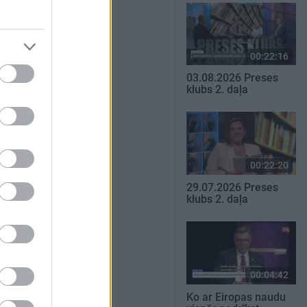
00:22:16
03.08.2026 Preses
klubs 2. daļa
00:22:20
29.07.2026 Preses
klubs 2. daļa
00:04:42
Ko ar Eiropas naudu