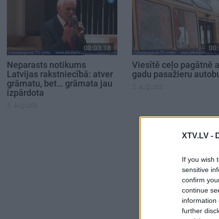
00:03:18
00:
Neparasts notikums
Viesītē ceļo pagātnē a
Latvijas rakstniecībā: atver
gadu pasažieru autob
grāmatu, bet… grāmata jau
3. augusts
izpārdota
3. augusts
XTV.LV -
If you wish 
sensitive in
confirm you
continue se
information 
further disc