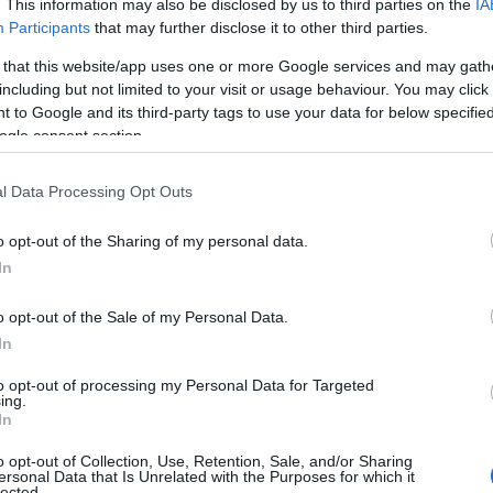
. This information may also be disclosed by us to third parties on the
IA
Participants
that may further disclose it to other third parties.
 that this website/app uses one or more Google services and may gath
including but not limited to your visit or usage behaviour. You may click 
 to Google and its third-party tags to use your data for below specifi
ogle consent section.
l Data Processing Opt Outs
o opt-out of the Sharing of my personal data.
In
o opt-out of the Sale of my Personal Data.
In
to opt-out of processing my Personal Data for Targeted
ing.
In
o opt-out of Collection, Use, Retention, Sale, and/or Sharing
ersonal Data that Is Unrelated with the Purposes for which it
lected.