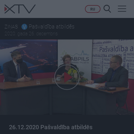
Toggl
RU
navig
Pašvaldība atbildēs
ZIŅAS
2020. gada 26. decembris
26.12.2020 Pašvaldība atbildēs