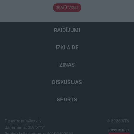
SKATĪT VISUS
RAIDĪJUMI
IZKLAIDE
ZIŅAS
DISKUSIJAS
SPORTS
E-pasts:
info@xtv.lv
© 2026 XTV
Uzņēmums:
SIA "XTV"
Reģistrācijas numurs:
40103603960