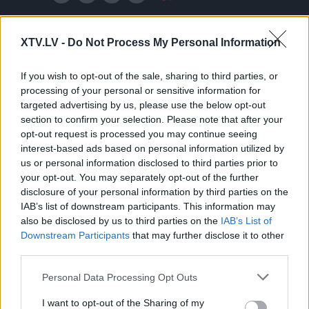
XTV.LV -
Do Not Process My Personal Information
If you wish to opt-out of the sale, sharing to third parties, or
processing of your personal or sensitive information for
targeted advertising by us, please use the below opt-out
Pilni raidījumi
section to confirm your selection. Please note that after your
opt-out request is processed you may continue seeing
interest-based ads based on personal information utilized by
us or personal information disclosed to third parties prior to
your opt-out. You may separately opt-out of the further
disclosure of your personal information by third parties on the
IAB’s list of downstream participants. This information may
00:41:24
01:00:52
also be disclosed by us to third parties on the
IAB’s List of
Downstream Participants
that may further disclose it to other
02.03.2022 Pašvaldība
16.12.2021 Pašvaldība
third parties.
atbildēs
atbildēs
2022. gada 2. marts
2021. gada 16. decembris
Please note that this website/app uses one or more Google
Personal Data Processing Opt Outs
services and may gather and store information including but
not limited to your visit or usage behaviour. You may click to
I want to opt-out of the Sharing of my