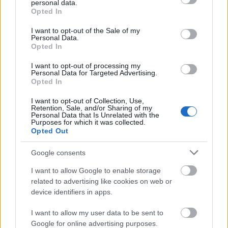
personal data.
grant or deny consent to Google and its third-party tags to
Opted In
use your data for below specified purposes in below Google
consent section.
I want to opt-out of the Sale of my
Personal Data.
01:08:56
00:48:29
Opted In
28.10.2021 Pašvaldība
16.09.2021 Pašvaldība
atbildēs
atbildēs
I want to opt-out of processing my
Personal Data for Targeted Advertising.
2021. gada 28. oktobris
2021. gada 16. septembris
Opted In
I want to opt-out of Collection, Use,
Retention, Sale, and/or Sharing of my
Personal Data that Is Unrelated with the
Purposes for which it was collected.
Opted Out
00:50:53
Google consents
31.03.2021 Pašvaldība
atbildēs
I want to allow Google to enable storage
related to advertising like cookies on web or
2021. gada 31. marts
device identifiers in apps.
I want to allow my user data to be sent to
Google for online advertising purposes.