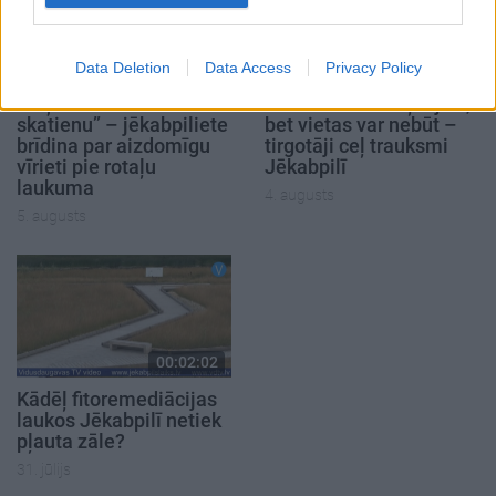
00:02:11
00:02:17
Data Deletion
Data Access
Privacy Policy
“Viņš nenovērsa
Tirdzniecības atļauja ir,
skatienu” – jēkabpiliete
bet vietas var nebūt –
brīdina par aizdomīgu
tirgotāji ceļ trauksmi
vīrieti pie rotaļu
Jēkabpilī
laukuma
4. augusts
5. augusts
00:02:02
Kādēļ fitoremediācijas
laukos Jēkabpilī netiek
pļauta zāle?
31. jūlijs