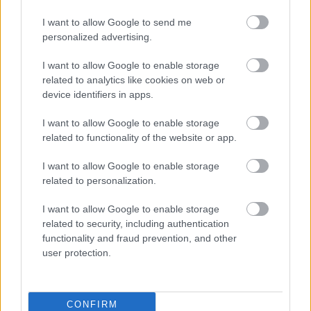
Pievienot komentāru
I want to allow Google to send me
personalized advertising.
I want to allow Google to enable storage
related to analytics like cookies on web or
Populārākie video
device identifiers in apps.
I want to allow Google to enable storage
related to functionality of the website or app.
I want to allow Google to enable storage
related to personalization.
00:03:06
00:03:18
Viesītē ceļo pagātnē ar
Neparasts notikums
I want to allow Google to enable storage
80. gadu pasažieru
Latvijas rakstniecībā:
related to security, including authentication
autobusu
atver grāmatu, bet…
functionality and fraud prevention, and other
grāmata jau izpārdota
3. augusts
user protection.
3. augusts
CONFIRM