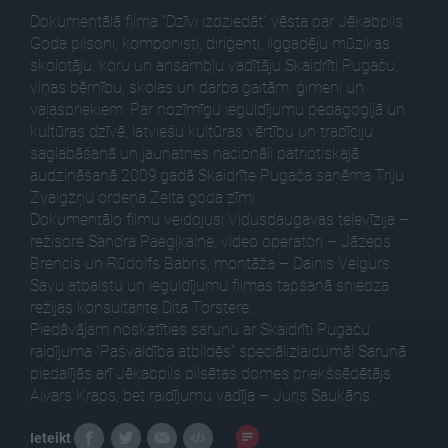
Dokumentālā filma “Dzīvi izdziedāt” vēsta par Jēkabpils
Goda pilsoni, komponisti, diriģenti, ilggadēju mūzikas
skolotāju, koru un ansambļu vadītāju Skaidrīti Pugaču,
viņas bērnību, skolas un darba gaitām, ģimeni un
vaļaspriekiem. Par nozīmīgu ieguldījumu pedagoģijā un
kultūras dzīvē, latviešu kultūras vērtību un tradīciju
saglabāšanā un jaunatnes nacionāli patriotiskajā
audzināšanā 2009.gadā Skaidrīte Pugača saņēma Triju
Zvaigžņu ordeņa Zelta goda zīmi.
Dokumentālo filmu veidojusi Vidusdaugavas televīzija –
režisore Sandra Paegļkalne, video operatori – Jāzeps
Brencis un Rūdolfs Babris, montāža – Dainis Veigurs.
Savu atbalstu un ieguldījumu filmas tapšanā sniedza
režijas konsultante Dita Torstere.
Piedāvājam noskatīties sarunu ar Skaidrīti Pugaču
raidījuma “Pašvaldība atbildēs” speciālizlaidumā! Sarunā
piedalījās arī Jēkabpils pilsētas domes priekšsēdētājs
Aivars Kraps, bet raidījumu vadīja – Juris Saukāns.
Ieteikt