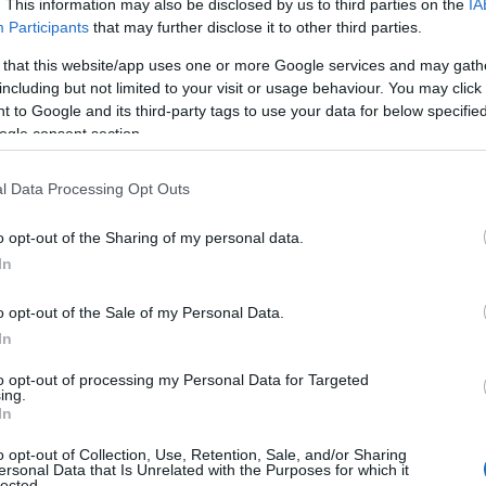
. This information may also be disclosed by us to third parties on the
IA
Participants
that may further disclose it to other third parties.
 that this website/app uses one or more Google services and may gath
including but not limited to your visit or usage behaviour. You may click 
 to Google and its third-party tags to use your data for below specifi
ogle consent section.
l Data Processing Opt Outs
o opt-out of the Sharing of my personal data.
In
o opt-out of the Sale of my Personal Data.
In
to opt-out of processing my Personal Data for Targeted
ing.
In
o opt-out of Collection, Use, Retention, Sale, and/or Sharing
ersonal Data that Is Unrelated with the Purposes for which it
lected.