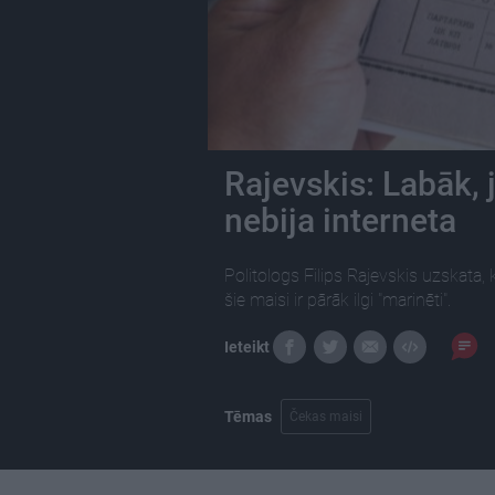
Rajevskis: Labāk, 
nebija interneta
Politologs Filips Rajevskis uzskata,
šie maisi ir pārāk ilgi "marinēti".
Ieteikt
Tēmas
Čekas maisi