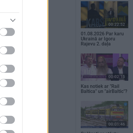
00:22:52
01.08.2026 Par karu
Ukrainā ar Igoru
Rajevu 2. daļa
00:02:15
Kas notiek ar "Rail
Baltica" un "airBaltic"?
00:01:46