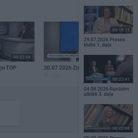
00:19:17
29.07.2026 Preses
klubs 1. daļa
00:22:04
00:23:00
iņu TOP
30.07.2026 Ziņu TOP
30. jūlijs
00:22:41
04.08.2026 Runāsim
atklāti 3. daļa
00:22:08