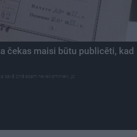
ja čekas maisi būtu publicēti, kad
 ka savā ziņā esam neveiksminieki, jo