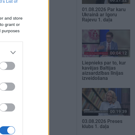
B’s List of
01.08.2026 Par karu
Ukrainā ar Igoru
er and store
Rajevu 1. daļa
to grant or
ed purposes
00:04:12
Liepnieks par to, kur
kavējas Baltijas
aizsardzības līnijas
izveidošana
00:19:39
03.08.2026 Preses
klubs 1. daļa