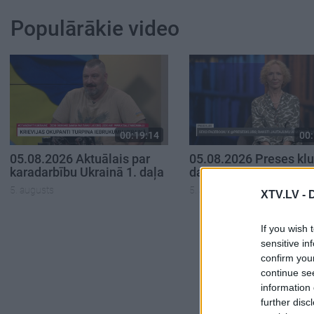
Populārākie video
00:19:14
00:
05.08.2026 Aktuālais par
05.08.2026 Preses klu
karadarbību Ukrainā 1. daļa
daļa
5. augusts
5. augusts
XTV.LV -
If you wish 
sensitive in
confirm you
continue se
information 
further disc