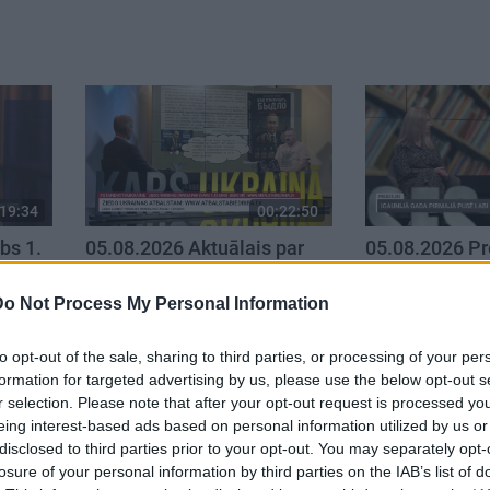
19:34
00:22:50
bs 1.
05.08.2026 Aktuālais par
05.08.2026 Pr
karadarbību Ukrainā 2. daļa
daļa
5. augusts
5. augusts
Do Not Process My Personal Information
to opt-out of the sale, sharing to third parties, or processing of your per
formation for targeted advertising by us, please use the below opt-out s
r selection. Please note that after your opt-out request is processed y
eing interest-based ads based on personal information utilized by us or
disclosed to third parties prior to your opt-out. You may separately opt-
losure of your personal information by third parties on the IAB’s list of