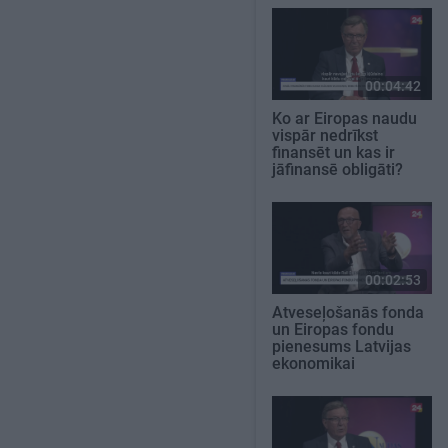
00:04:42
Ko ar Eiropas naudu
vispār nedrīkst
finansēt un kas ir
jāfinansē obligāti?
00:02:53
Atveseļošanās fonda
un Eiropas fondu
pienesums Latvijas
ekonomikai