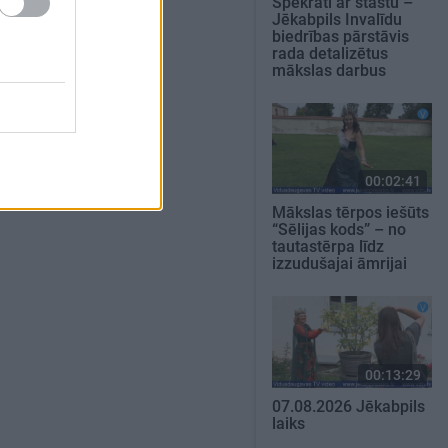
Spēkrati ar stāstu –
Jēkabpils Invalīdu
biedrības pārstāvis
rada detalizētus
mākslas darbus
00:02:41
Mākslas tērpos iešūts
“Sēlijas kods” – no
tautastērpa līdz
izzudušajai āmrijai
00:13:29
07.08.2026 Jēkabpils
laiks