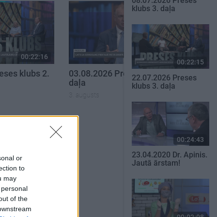
08.07.2026 Preses
klubs 3. daļa
00:22:16
00:22:30
00:22:15
eses klubs 2.
03.08.2026 Preses klubs 3.
22.07.2026 Preses
daļa
klubs 3. daļa
3. augusts
SKATĪT VISUS
00:24:43
23.04.2020 Dr. Apinis.
sonal or
Jautā ārstam!
ection to
ou may
 personal
out of the
 downstream
00:02:08