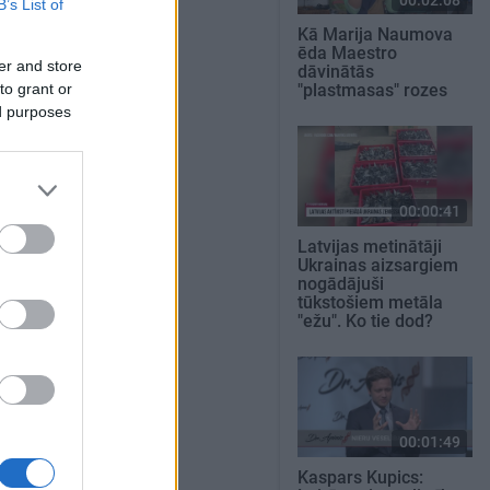
B’s List of
Kā Marija Naumova
ēda Maestro
er and store
dāvinātās
to grant or
"plastmasas" rozes
ed purposes
00:00:41
Latvijas metinātāji
Ukrainas aizsargiem
nogādājuši
tūkstošiem metāla
"ežu". Ko tie dod?
00:01:49
Kaspars Kupics: