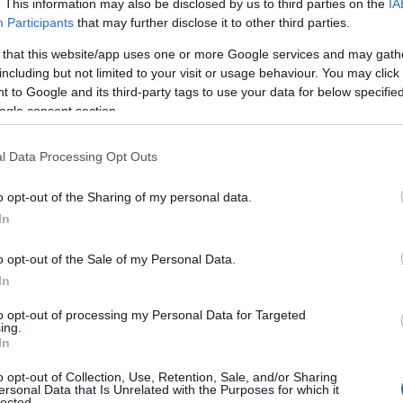
. This information may also be disclosed by us to third parties on the
IA
Participants
that may further disclose it to other third parties.
 that this website/app uses one or more Google services and may gath
including but not limited to your visit or usage behaviour. You may click 
 to Google and its third-party tags to use your data for below specifi
ogle consent section.
l Data Processing Opt Outs
o opt-out of the Sharing of my personal data.
In
o opt-out of the Sale of my Personal Data.
In
to opt-out of processing my Personal Data for Targeted
ing.
In
o opt-out of Collection, Use, Retention, Sale, and/or Sharing
ersonal Data that Is Unrelated with the Purposes for which it
lected.