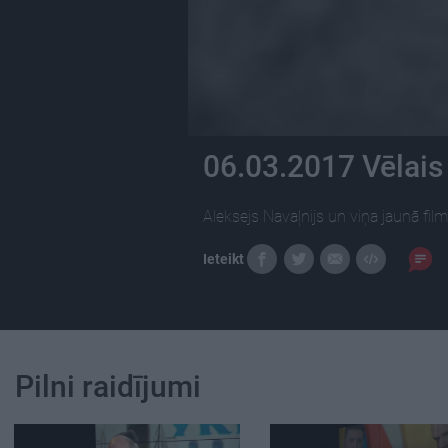
06.03.2017 Vēlais 
Aleksejs Navaļnijs un viņa jaunā fil
Ieteikt
Pilni raidījumi