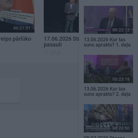
00:21:51
00:22:04
00:22:12
reips pārlūko
17.06.2026 Streips pārlūko
13.06.2026 Kur tas
pasauli
suns aprakts? 1. daļa
17. jūnijs
00:23:18
13.06.2026 Kur tas
suns aprakts? 2. daļa
00:22:50