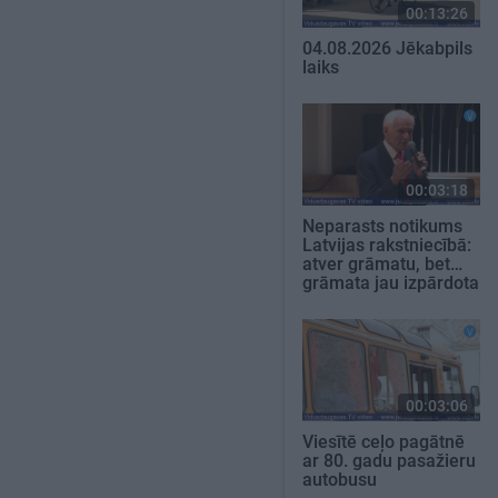
00:13:26
04.08.2026 Jēkabpils
laiks
00:03:18
Neparasts notikums
Latvijas rakstniecībā:
atver grāmatu, bet…
grāmata jau izpārdota
00:03:06
Viesītē ceļo pagātnē
ar 80. gadu pasažieru
autobusu