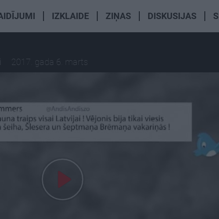
AIDĪJUMI
IZKLAIDE
ZIŅAS
DISKUSIJAS
S
i
2017. gada 6. marts