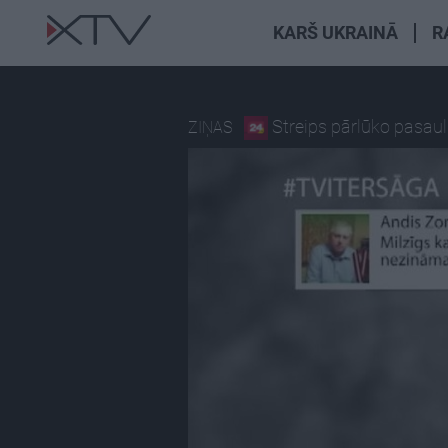
KARŠ UKRAINĀ
R
Streips pārlūko pasaul
ZIŅAS