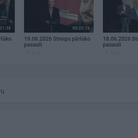
21:38
00:22:13
rlūko
19.06.2026 Streips pārlūko
18.06.2026 St
pasauli
pasauli
19. jūnijs
18. jūnijs
ru