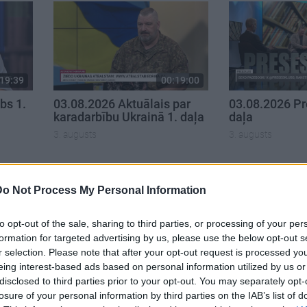
19:39
00:19:00
bs 1.
03.08.2026 Aktuālais par
03.08.2026 Pr
karadarbību Ukrainā 1. daļa
daļa
3. augusts
3. augusts
Do Not Process My Personal Information
to opt-out of the sale, sharing to third parties, or processing of your per
formation for targeted advertising by us, please use the below opt-out s
r selection. Please note that after your opt-out request is processed y
eing interest-based ads based on personal information utilized by us or
disclosed to third parties prior to your opt-out. You may separately opt-
losure of your personal information by third parties on the IAB’s list of