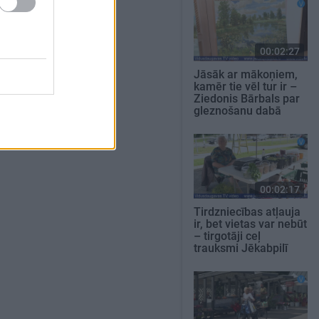
00:02:27
Jāsāk ar mākoņiem,
kamēr tie vēl tur ir –
Ziedonis Bārbals par
gleznošanu dabā
00:02:17
Tirdzniecības atļauja
ir, bet vietas var nebūt
– tirgotāji ceļ
trauksmi Jēkabpilī