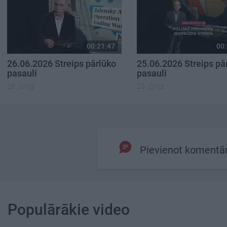
00:21:47
00:
26.06.2026 Streips pārlūko
25.06.2026 Streips pā
pasauli
pasauli
26. jūnijs
25. jūnijs
Pievienot komentā
Populārākie video