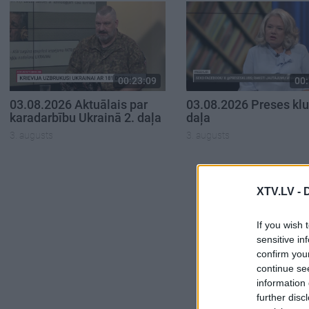
00:23:09
00:
03.08.2026 Aktuālais par
03.08.2026 Preses klu
karadarbību Ukrainā 2. daļa
daļa
3. augusts
3. augusts
XTV.LV -
If you wish 
sensitive in
confirm you
continue se
information 
further disc