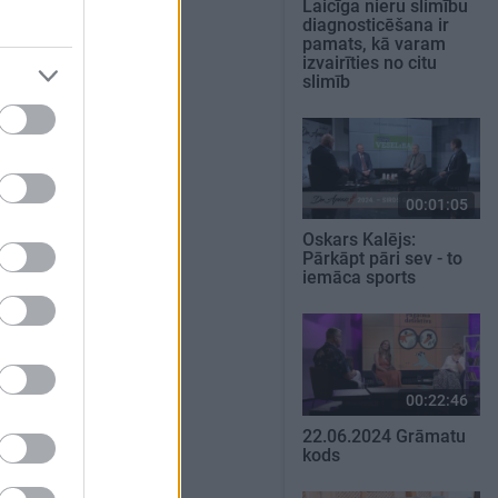
Laicīga nieru slimību
diagnosticēšana ir
pamats, kā varam
izvairīties no citu
slimīb
00:01:05
Oskars Kalējs:
Pārkāpt pāri sev - to
iemāca sports
00:22:46
22.06.2024 Grāmatu
kods