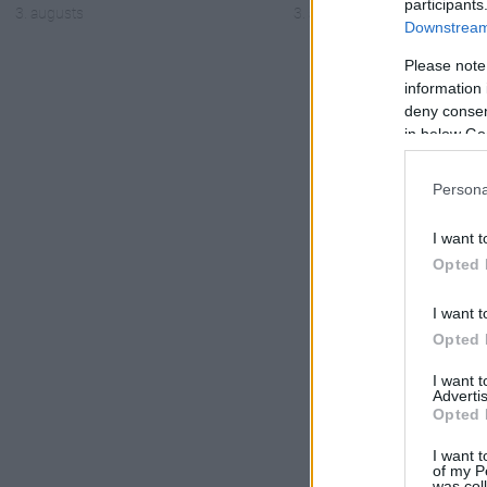
participants
3. augusts
3. augusts
Downstream 
Please note
information 
deny consent
in below Go
Persona
I want t
Opted 
I want t
Opted 
I want 
Advertis
Opted 
I want t
of my P
was col