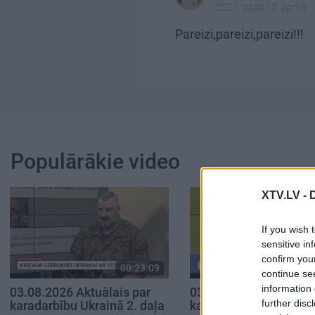
2021. gada 13. aprīlis
Pareizi,pareizi,pareizi!!!
Populārākie video
XTV.LV -
If you wish 
sensitive in
confirm you
00:23:09
00:
continue se
information 
03.08.2026 Aktuālais par
03.08.2026 Aktuālais 
further disc
karadarbību Ukrainā 2. daļa
karadarbību Ukrainā 1