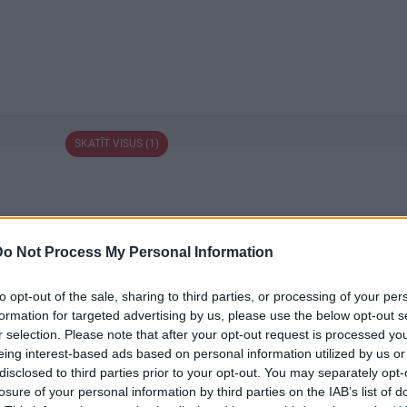
SKATĪT VISUS (1)
Do Not Process My Personal Information
to opt-out of the sale, sharing to third parties, or processing of your per
formation for targeted advertising by us, please use the below opt-out s
r selection. Please note that after your opt-out request is processed y
19:00
00:19:39
eing interest-based ads based on personal information utilized by us or
disclosed to third parties prior to your opt-out. You may separately opt-
par
03.08.2026 Preses klubs 1.
03.08.2026 Pr
losure of your personal information by third parties on the IAB’s list of
. daļa
daļa
daļa