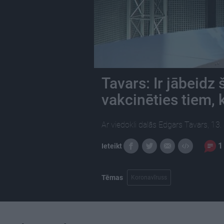
Tavars: Ir jābeidz 
vakcinēties tiem, 
Ar viedokli dalās Edgars Tavars, 13
1
Ieteikt
Tēmas
Koronavīruss