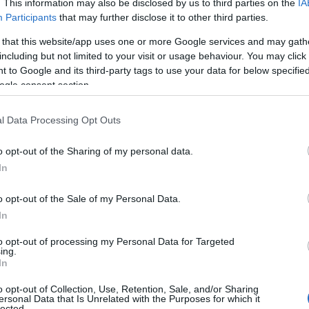
. This information may also be disclosed by us to third parties on the
IA
3. augusts
3. augusts
Participants
that may further disclose it to other third parties.
 that this website/app uses one or more Google services and may gath
including but not limited to your visit or usage behaviour. You may click 
 to Google and its third-party tags to use your data for below specifi
ogle consent section.
l Data Processing Opt Outs
o opt-out of the Sharing of my personal data.
In
o opt-out of the Sale of my Personal Data.
In
to opt-out of processing my Personal Data for Targeted
ing.
In
o opt-out of Collection, Use, Retention, Sale, and/or Sharing
ersonal Data that Is Unrelated with the Purposes for which it
lected.