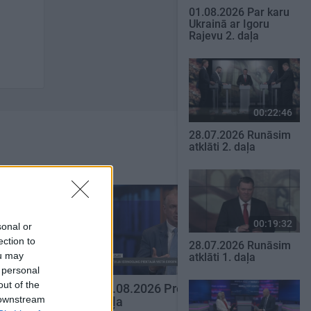
01.08.2026 Par karu
Ukrainā ar Igoru
Rajevu 2. daļa
00:22:46
28.07.2026 Runāsim
atklāti 2. daļa
00:19:32
sonal or
ection to
28.07.2026 Runāsim
ou may
atklāti 1. daļa
00:22:16
00:22:30
 personal
out of the
eses klubs 2.
03.08.2026 Preses klubs 3.
 downstream
daļa