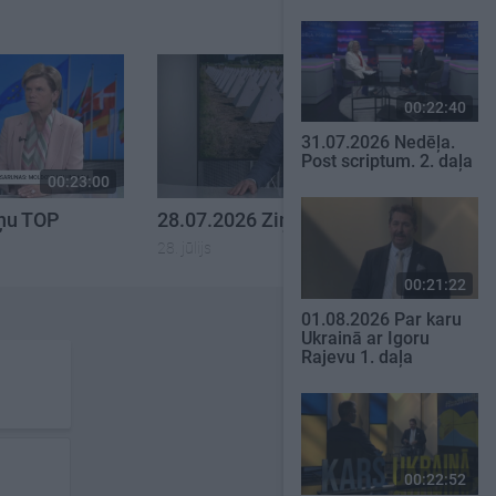
00:22:40
31.07.2026 Nedēļa.
Post scriptum. 2. daļa
00:23:00
00:23:14
iņu TOP
28.07.2026 Ziņu TOP
28. jūlijs
00:21:22
01.08.2026 Par karu
Ukrainā ar Igoru
Rajevu 1. daļa
00:22:52