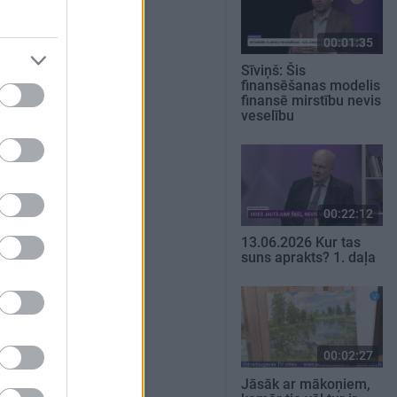
00:01:35
Sīviņš: Šis
finansēšanas modelis
finansē mirstību nevis
veselību
00:22:12
13.06.2026 Kur tas
suns aprakts? 1. daļa
00:02:27
Jāsāk ar mākoņiem,