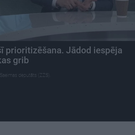
šī prioritizēšana. Jādod iespēja
kas grib
. Saeimas deputāts (ZZS).