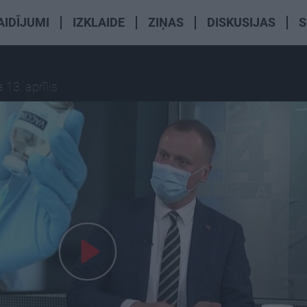
AIDĪJUMI
IZKLAIDE
ZIŅAS
DISKUSIJAS
S
 13. aprīlis