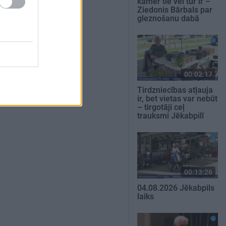
kamēr tie vēl tur ir –
Ziedonis Bārbals par
gleznošanu dabā
00:02:17
Tirdzniecības atļauja
ir, bet vietas var nebūt
– tirgotāji ceļ
trauksmi Jēkabpilī
00:13:26
04.08.2026 Jēkabpils
laiks