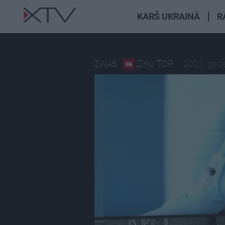
KARŠ UKRAINĀ
R
Ziņu TOP
2021. gada
ZIŅAS