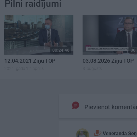
Pilni raidījumi
00:24:46
00:
12.04.2021 Ziņu TOP
03.08.2026 Ziņu TOP
2021. gada 12. aprīlis
3. augusts
Pievienot komentā
Veneranda Seņ