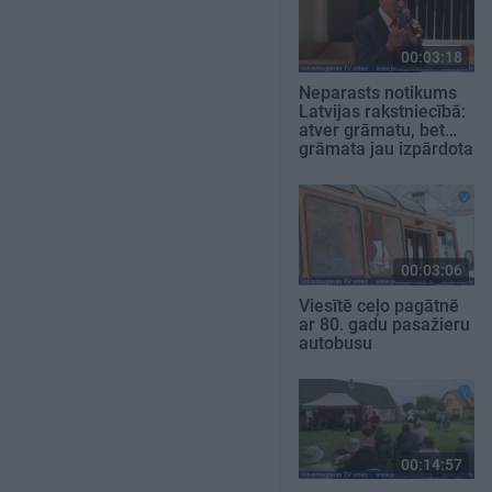
00:03:18
Neparasts notikums
Latvijas rakstniecībā:
atver grāmatu, bet…
grāmata jau izpārdota
00:03:06
Viesītē ceļo pagātnē
ar 80. gadu pasažieru
autobusu
00:14:57