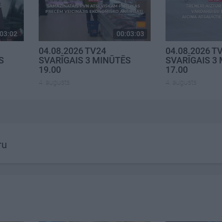
03:02
00:03:03
04.08.2026 TV24
04.08.2026 T
S
SVARĪGAIS 3 MINŪTĒS
SVARĪGAIS 3
19.00
17.00
4. augusts
4. augusts
ru