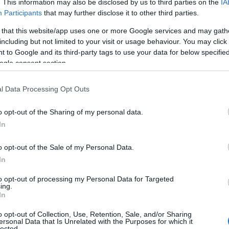
. This information may also be disclosed by us to third parties on the
IA
Participants
that may further disclose it to other third parties.
 that this website/app uses one or more Google services and may gath
including but not limited to your visit or usage behaviour. You may click 
 to Google and its third-party tags to use your data for below specifi
ogle consent section.
l Data Processing Opt Outs
o opt-out of the Sharing of my personal data.
In
o opt-out of the Sale of my Personal Data.
In
to opt-out of processing my Personal Data for Targeted
ing.
In
o opt-out of Collection, Use, Retention, Sale, and/or Sharing
ersonal Data that Is Unrelated with the Purposes for which it
lected.