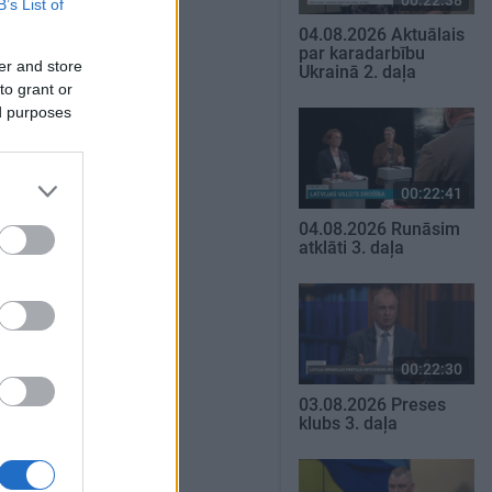
B’s List of
04.08.2026 Aktuālais
par karadarbību
er and store
Ukrainā 2. daļa
to grant or
ed purposes
00:22:41
04.08.2026 Runāsim
atklāti 3. daļa
00:22:30
03.08.2026 Preses
klubs 3. daļa