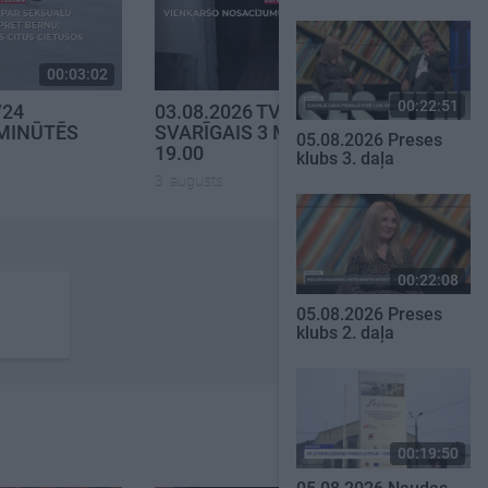
00:03:02
00:03:03
00:22:51
V24
03.08.2026 TV24
 MINŪTĒS
SVARĪGAIS 3 MINŪTĒS
05.08.2026 Preses
19.00
klubs 3. daļa
3. augusts
00:22:08
05.08.2026 Preses
klubs 2. daļa
00:19:50