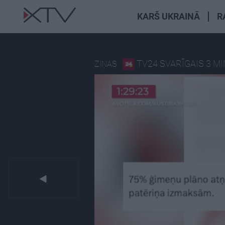
KARŠ UKRAINĀ
R
TV24 SVARĪGAIS 3 M
ZIŅAS