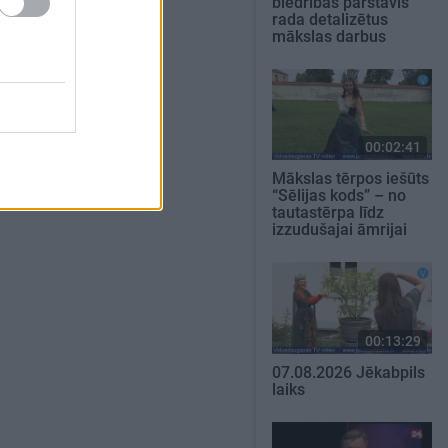
biedrības pārstāvis
rada detalizētus
mākslas darbus
00:02:41
Mākslas tērpos iešūts
“Sēlijas kods” – no
tautastērpa līdz
izzudušajai āmrijai
00:13:29
07.08.2026 Jēkabpils
laiks