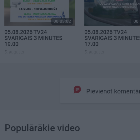
00:03:02
00:
05.08.2026 TV24
05.08.2026 TV24
SVARĪGAIS 3 MINŪTĒS
SVARĪGAIS 3 MINŪTĒ
19.00
17.00
5. augusts
5. augusts
Pievienot komentā
Populārākie video