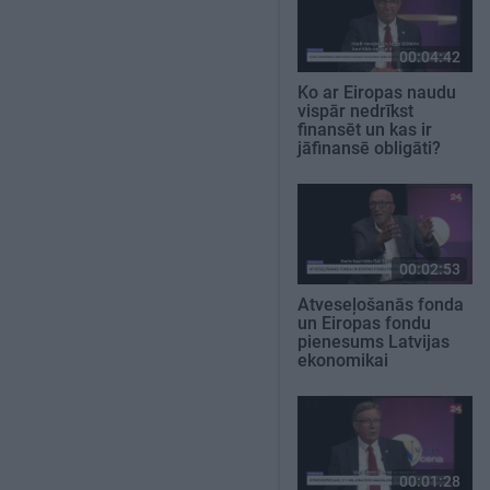
00:04:42
Ko ar Eiropas naudu
vispār nedrīkst
finansēt un kas ir
jāfinansē obligāti?
00:02:53
Atveseļošanās fonda
un Eiropas fondu
pienesums Latvijas
ekonomikai
00:01:28