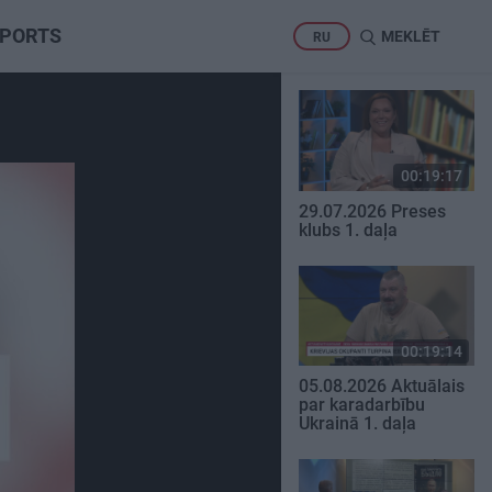
PORTS
MEKLĒT
RU
00:19:17
29.07.2026 Preses
klubs 1. daļa
00:19:14
05.08.2026 Aktuālais
par karadarbību
Ukrainā 1. daļa