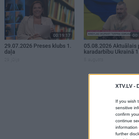
00:19:17
00:
29.07.2026 Preses klubs 1.
05.08.2026 Aktuālais 
daļa
karadarbību Ukrainā 1
29. jūlijs
5. augusts
XTV.LV -
If you wish 
sensitive in
confirm you
continue se
information 
further disc