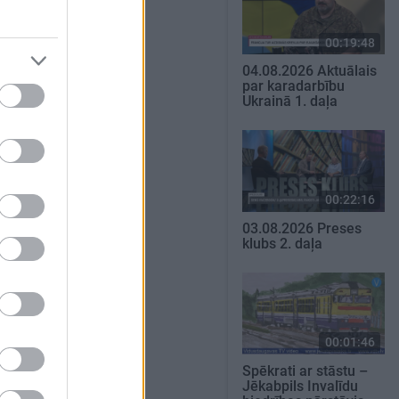
00:19:48
04.08.2026 Aktuālais
par karadarbību
Ukrainā 1. daļa
00:22:16
03.08.2026 Preses
klubs 2. daļa
00:01:46
Spēkrati ar stāstu –
Jēkabpils Invalīdu