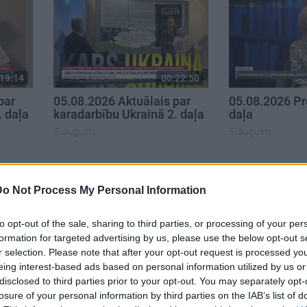
19:14
00:22:50
par
05.08.2026 Aktuālais par
05.08.2026 Pr
. daļa
karadarbību Ukrainā 2. daļa
daļa
5. augusts
5. augusts
Do Not Process My Personal Information
to opt-out of the sale, sharing to third parties, or processing of your per
formation for targeted advertising by us, please use the below opt-out s
r selection. Please note that after your opt-out request is processed y
eing interest-based ads based on personal information utilized by us or
disclosed to third parties prior to your opt-out. You may separately opt-
losure of your personal information by third parties on the IAB’s list of