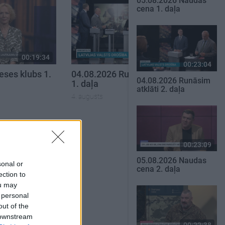
05.08.2026 Naudas
cena 1. daļa
00:19:34
00:19:37
00:23:04
eses klubs 1.
04.08.2026 Runāsim atklāti
04.08.2026 Runāsim
1. daļa
atklāti 2. daļa
4. augusts
SKATĪT VISUS
00:23:09
05.08.2026 Naudas
sonal or
cena 2. daļa
ection to
ou may
 personal
out of the
 downstream
00:22:38