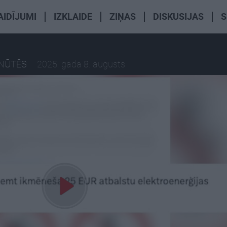
AIDĪJUMI
IZKLAIDE
ZIŅAS
DISKUSIJAS
S
INŪTĒS
2025. gada 8. augusts