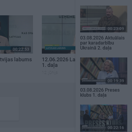
00:23:09
03.08.2026 Aktuālais
par karadarbību
Ukrainā 2. daļa
00:22:53
00:22:20
tvijas labums
12.06.2026 Latvijas labums
1. daļa
12. jūnijs
00:19:39
03.08.2026 Preses
klubs 1. daļa
00:22:16