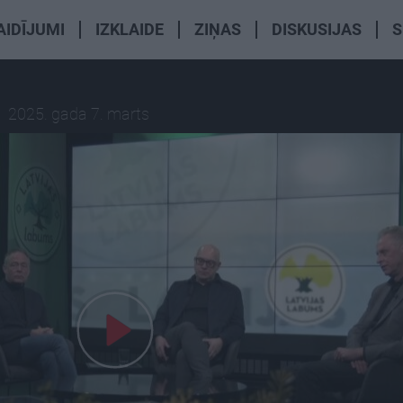
AIDĪJUMI
IZKLAIDE
ZIŅAS
DISKUSIJAS
S
2025. gada 7. marts