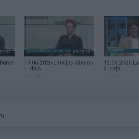
22:37
00:22:23
labums
19.06.2026 Latvijas labums
12.06.2026 La
1. daļa
2. daļa
19. jūnijs
12. jūnijs
ru