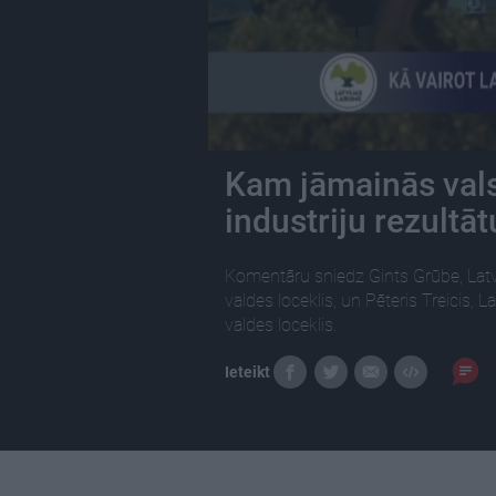
Kam jāmainās valst
industriju rezultā
Komentāru sniedz Gints Grūbe, Latv
valdes loceklis, un Pēteris Treicis, L
valdes loceklis.
Ieteikt