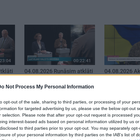
23:04
00:22:41
klāti
04.08.2026 Runāsim atklāti
04.08.2026 Ak
3. daļa
karadarbību U
4. augusts
4. augusts
Do Not Process My Personal Information
to opt-out of the sale, sharing to third parties, or processing of your per
formation for targeted advertising by us, please use the below opt-out s
r selection. Please note that after your opt-out request is processed y
eing interest-based ads based on personal information utilized by us or
disclosed to third parties prior to your opt-out. You may separately opt-
losure of your personal information by third parties on the IAB’s list of