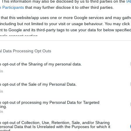
. This information may also be disclosed by us to third parties on the
IA
Participants
that may further disclose it to other third parties.
 that this website/app uses one or more Google services and may gath
including but not limited to your visit or usage behaviour. You may click 
 to Google and its third-party tags to use your data for below specifi
ogle consent section.
l Data Processing Opt Outs
o opt-out of the Sharing of my personal data.
In
o opt-out of the Sale of my Personal Data.
In
to opt-out of processing my Personal Data for Targeted
ing.
In
o opt-out of Collection, Use, Retention, Sale, and/or Sharing
ersonal Data that Is Unrelated with the Purposes for which it
lected.