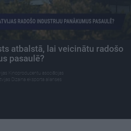
s atbalstā, lai veicinātu radošo
tus pasaulē?
ijas Kinoproducentu asociācijas
atvijas Dizaina eksporta alianses