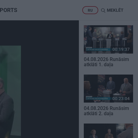
PORTS
MEKLĒT
RU
00:19:37
04.08.2026 Runāsim
atklāti 1. daļa
00:23:04
04.08.2026 Runāsim
atklāti 2. daļa