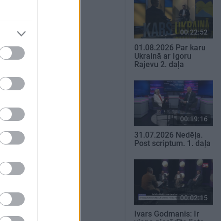
00:22:52
01.08.2026 Par karu
Ukrainā ar Igoru
Rajevu 2. daļa
00:19:16
31.07.2026 Nedēļa.
Post scriptum. 1. daļa
00:02:15
Ivars Godmanis: Ir