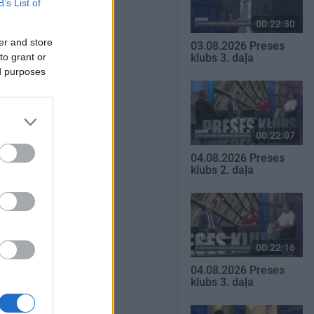
B’s List of
00:22:30
er and store
03.08.2026 Preses
to grant or
klubs 3. daļa
ed purposes
00:22:07
04.08.2026 Preses
klubs 2. daļa
00:22:16
04.08.2026 Preses
klubs 3. daļa