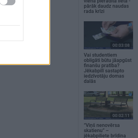
viena pierādīta lieta -
pārāk daudz naudas
rada krīzi
00:03:08
Vai studentiem
obligāti būtu jāapgūst
finanšu pratība?
Jēkabpilī sastapto
iedzīvotāju domas
dalās
00:02:11
“Viņš nenovērsa
skatienu” –
jēkabpiliete brīdina