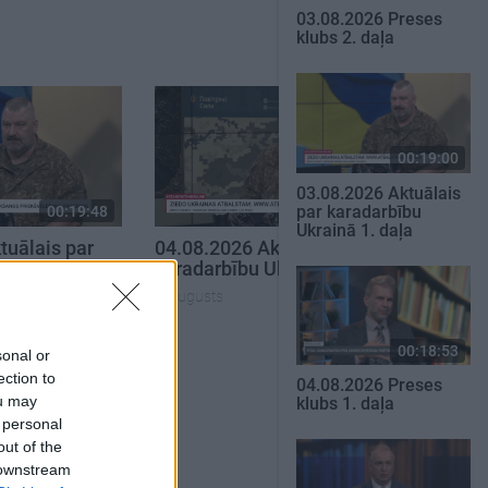
03.08.2026 Preses
klubs 2. daļa
00:19:00
03.08.2026 Aktuālais
par karadarbību
00:19:48
00:22:38
Ukrainā 1. daļa
tuālais par
04.08.2026 Aktuālais par
krainā 1. daļa
karadarbību Ukrainā 2. daļa
4. augusts
00:18:53
SKATĪT VISUS
sonal or
ection to
04.08.2026 Preses
ou may
klubs 1. daļa
 personal
out of the
 downstream