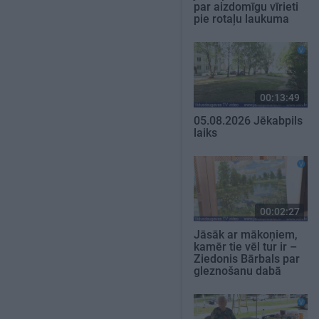
par aizdomīgu vīrieti
pie rotaļu laukuma
00:13:49
05.08.2026 Jēkabpils
laiks
00:02:27
Jāsāk ar mākoņiem,
kamēr tie vēl tur ir –
Ziedonis Bārbals par
gleznošanu dabā