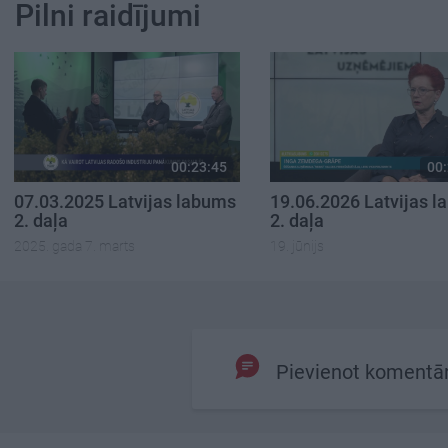
Pilni raidījumi
00:23:45
00:
07.03.2025 Latvijas labums
19.06.2026 Latvijas 
2. daļa
2. daļa
2025. gada 7. marts
19. jūnijs
Pievienot komentā