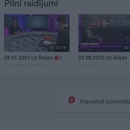
Pilni raidījumi
00:25:19
00:
28.01.2021 Uz līnijas
03.08.2026 Uz līnijas
2
2021. gada 28. janvāris
3. augusts
Pievienot komentā