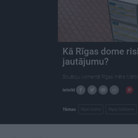
Kā Rīgas dome risi
jautājumu?
Situāciju komentē Rīgas mērs Mārti
Ieteikt
Tēmas
Rīgas Dome
Rīgas Satiksme