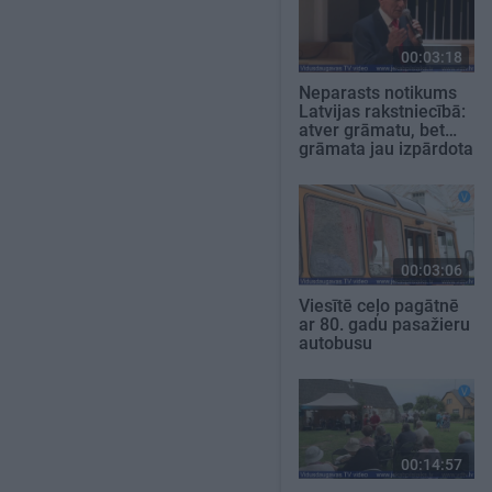
00:03:18
Neparasts notikums
Latvijas rakstniecībā:
atver grāmatu, bet…
grāmata jau izpārdota
00:03:06
Viesītē ceļo pagātnē
ar 80. gadu pasažieru
autobusu
00:14:57