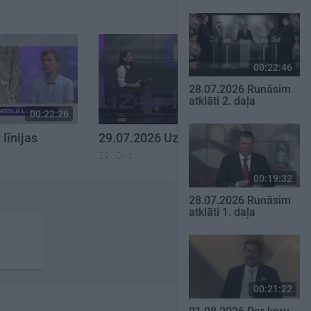
00:22:46
28.07.2026 Runāsim
atklāti 2. daļa
00:22:26
00:23:01
līnijas
29.07.2026 Uz līnijas
29. jūlijs
00:19:32
28.07.2026 Runāsim
atklāti 1. daļa
00:21:22