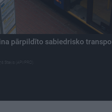
na pārpildīto sabiedrisko transpo
ņš Staķis (AP!/PRO).