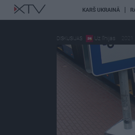
KARŠ UKRAINĀ
R
Uz līnijas
2021.
DISKUSIJAS