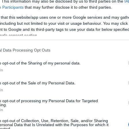
. This information may also be disclosed by us to third parties on the
IA
Participants
that may further disclose it to other third parties.
 that this website/app uses one or more Google services and may gath
including but not limited to your visit or usage behaviour. You may click 
 to Google and its third-party tags to use your data for below specifi
ogle consent section.
l Data Processing Opt Outs
o opt-out of the Sharing of my personal data.
In
o opt-out of the Sale of my Personal Data.
In
to opt-out of processing my Personal Data for Targeted
ing.
In
o opt-out of Collection, Use, Retention, Sale, and/or Sharing
ersonal Data that Is Unrelated with the Purposes for which it
lected.