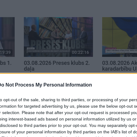
19:39
00:22:16
bs 1.
03.08.2026 Preses klubs 2.
03.08.2026 Ak
daļa
karadarbību U
3. augusts
3. augusts
Do Not Process My Personal Information
to opt-out of the sale, sharing to third parties, or processing of your per
formation for targeted advertising by us, please use the below opt-out s
r selection. Please note that after your opt-out request is processed y
eing interest-based ads based on personal information utilized by us or
disclosed to third parties prior to your opt-out. You may separately opt-
losure of your personal information by third parties on the IAB’s list of