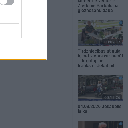
kamēr tie vēl tur ir –
Ziedonis Bārbals par
gleznošanu dabā
00:02:17
Tirdzniecības atļauja
ir, bet vietas var nebūt
– tirgotāji ceļ
trauksmi Jēkabpilī
00:13:26
04.08.2026 Jēkabpils
laiks