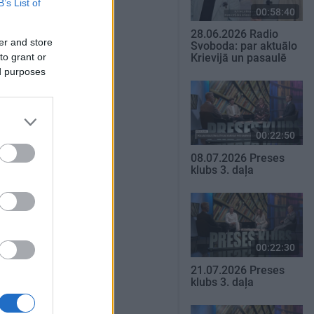
B’s List of
00:58:40
28.06.2026 Radio
er and store
Svoboda: par aktuālo
to grant or
Krievijā un pasaulē
ed purposes
00:22:50
08.07.2026 Preses
klubs 3. daļa
00:22:30
21.07.2026 Preses
klubs 3. daļa