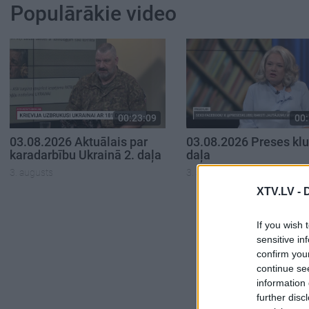
Populārākie video
00:23:09
00:
03.08.2026 Aktuālais par
03.08.2026 Preses klu
karadarbību Ukrainā 2. daļa
daļa
3. augusts
3. augusts
XTV.LV -
If you wish 
sensitive in
confirm you
continue se
information 
further disc