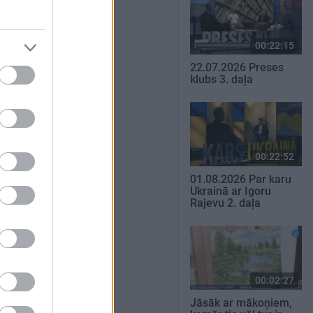
00:22:15
22.07.2026 Preses
klubs 3. daļa
00:22:52
01.08.2026 Par karu
Ukrainā ar Igoru
Rajevu 2. daļa
00:02:27
Jāsāk ar mākoņiem,