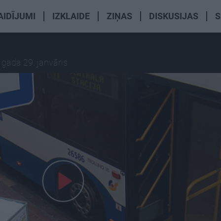
AIDĪJUMI
IZKLAIDE
ZIŅAS
DISKUSIJAS
S
 gada 29. janvāris