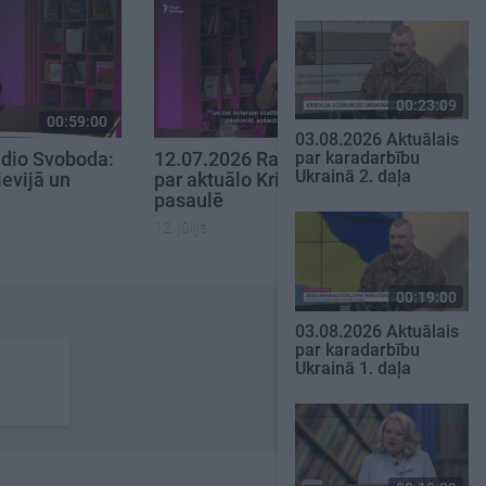
00:23:09
00:59:00
00:58:55
03.08.2026 Aktuālais
dio Svoboda:
12.07.2026 Radio Svoboda:
par karadarbību
Ukrainā 2. daļa
ievijā un
par aktuālo Krievijā un
pasaulē
12. jūlijs
00:19:00
03.08.2026 Aktuālais
par karadarbību
Ukrainā 1. daļa