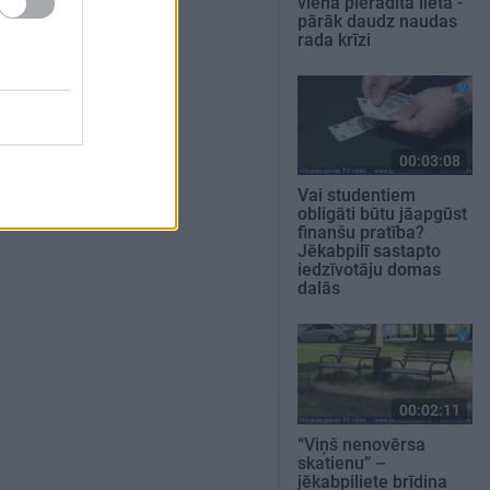
viena pierādīta lieta -
pārāk daudz naudas
rada krīzi
00:03:08
Vai studentiem
obligāti būtu jāapgūst
finanšu pratība?
Jēkabpilī sastapto
iedzīvotāju domas
dalās
00:02:11
“Viņš nenovērsa
skatienu” –
jēkabpiliete brīdina