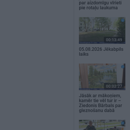
par aizdomīgu vīrieti
pie rotaļu laukuma
00:13:49
05.08.2026 Jēkabpils
laiks
00:02:27
Jāsāk ar mākoņiem,
kamēr tie vēl tur ir –
Ziedonis Bārbals par
gleznošanu dabā