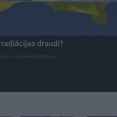
 radiācijas draudi?
alsts vides dienesta Radiācijas