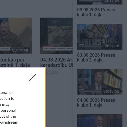
00:19:39
03.08.2026 Preses
klubs 1. daļa
00:22:16
00:19:48
00:22:38
03.08.2026 Preses
tuālais par
04.08.2026 Aktuālais par
klubs 2. daļa
krainā 1. daļa
karadarbību Ukrainā 2. daļa
4. augusts
SKATĪT VISUS
00:18:53
sonal or
ection to
04.08.2026 Preses
ou may
klubs 1. daļa
 personal
out of the
 downstream