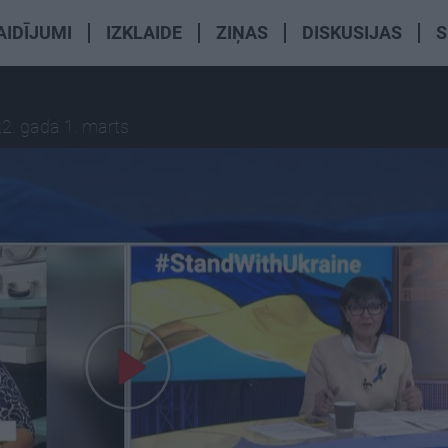
AIDĪJUMI
IZKLAIDE
ZIŅAS
DISKUSIJAS
S
2. gada 1. marts