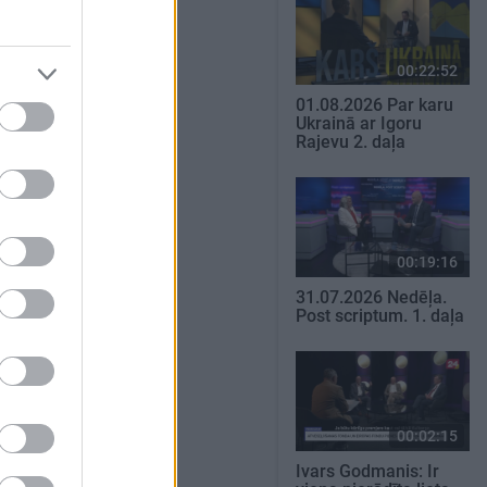
00:22:52
01.08.2026 Par karu
Ukrainā ar Igoru
Rajevu 2. daļa
00:19:16
31.07.2026 Nedēļa.
Post scriptum. 1. daļa
00:02:15
Ivars Godmanis: Ir