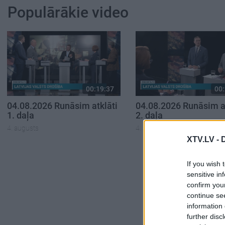
Populārākie video
00:19:37
00:
04.08.2026 Runāsim atklāti
04.08.2026 Runāsim at
1. daļa
2. daļa
4. augusts
4. augusts
XTV.LV -
If you wish 
sensitive in
confirm you
continue se
information 
further disc