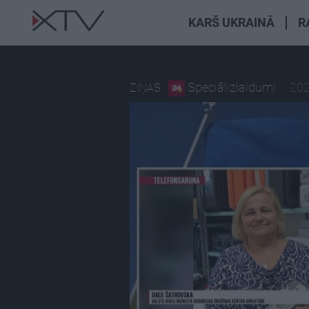
KARŠ UKRAINĀ
R
Speciālizlaidumi
202
ZIŅAS