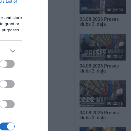
B’s List of
00:22:30
er and store
03.08.2026 Preses
to grant or
klubs 3. daļa
ed purposes
00:22:07
04.08.2026 Preses
klubs 2. daļa
00:22:16
04.08.2026 Preses
klubs 3. daļa