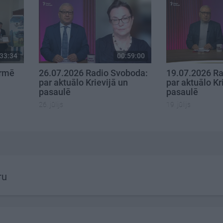
33:34
00:59:00
ormē
26.07.2026 Radio Svoboda:
19.07.2026 Ra
par aktuālo Krievijā un
par aktuālo Kr
pasaulē
pasaulē
26. jūlijs
19. jūlijs
ru