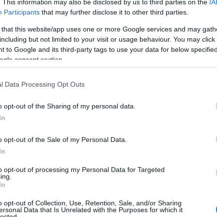
. This information may also be disclosed by us to third parties on the
IA
Participants
that may further disclose it to other third parties.
 that this website/app uses one or more Google services and may gath
including but not limited to your visit or usage behaviour. You may click 
 to Google and its third-party tags to use your data for below specifi
ogle consent section.
l Data Processing Opt Outs
o opt-out of the Sharing of my personal data.
In
o opt-out of the Sale of my Personal Data.
In
to opt-out of processing my Personal Data for Targeted
ing.
In
o opt-out of Collection, Use, Retention, Sale, and/or Sharing
ersonal Data that Is Unrelated with the Purposes for which it
lected.