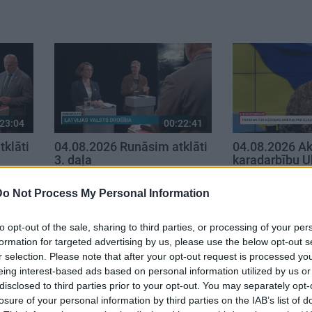
23:04
00:22:41
klāti
04.08.2026 Runāsim atklāti
04.08.2026 Ak
3. daļa
karadarbību U
4. augusts
4. augusts
Do Not Process My Personal Information
to opt-out of the sale, sharing to third parties, or processing of your per
formation for targeted advertising by us, please use the below opt-out s
r selection. Please note that after your opt-out request is processed y
eing interest-based ads based on personal information utilized by us or
disclosed to third parties prior to your opt-out. You may separately opt-
losure of your personal information by third parties on the IAB’s list of