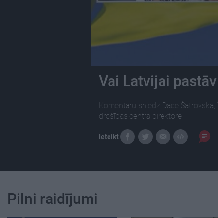
Vai Latvijai pastāv
Komentāru sniedz Dace Šatrovska, V
drošības centra direktore.
Ieteikt
Pilni raidījumi