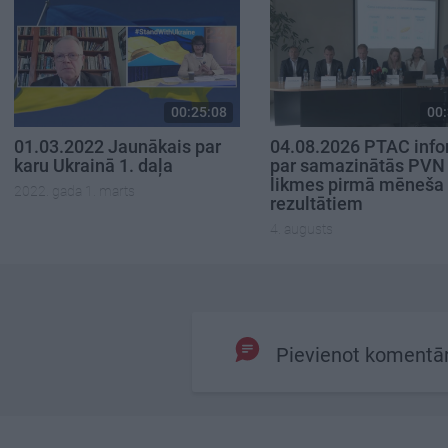
00:25:08
00:
01.03.2022 Jaunākais par
04.08.2026 PTAC inf
karu Ukrainā 1. daļa
par samazinātās PVN
likmes pirmā mēneša
2022. gada 1. marts
rezultātiem
4. augusts
Pievienot komentā