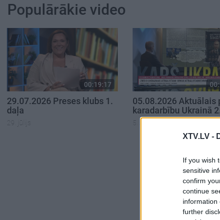
Populārākie video
00:19:17
00:
29.07.2026 Preses klubs 1.
05.08.2026 Aktuālais 
daļa
karadarbību Ukrainā 2
29. jūlijs
5. augusts
XTV.LV -
If you wish 
sensitive in
confirm you
continue se
information 
further disc