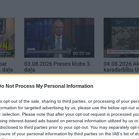
22:50
00:22:30
par
03.08.2026 Preses klubs 3.
04.08.2026 Ak
. daļa
daļa
karadarbību U
3. augusts
4. augusts
Do Not Process My Personal Information
to opt-out of the sale, sharing to third parties, or processing of your per
formation for targeted advertising by us, please use the below opt-out s
r selection. Please note that after your opt-out request is processed y
eing interest-based ads based on personal information utilized by us or
disclosed to third parties prior to your opt-out. You may separately opt-
losure of your personal information by third parties on the IAB’s list of