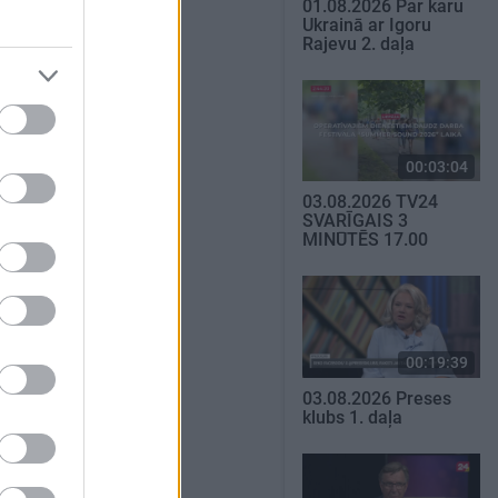
01.08.2026 Par karu
Ukrainā ar Igoru
Rajevu 2. daļa
00:03:04
03.08.2026 TV24
SVARĪGAIS 3
MINŪTĒS 17.00
00:19:39
03.08.2026 Preses
klubs 1. daļa