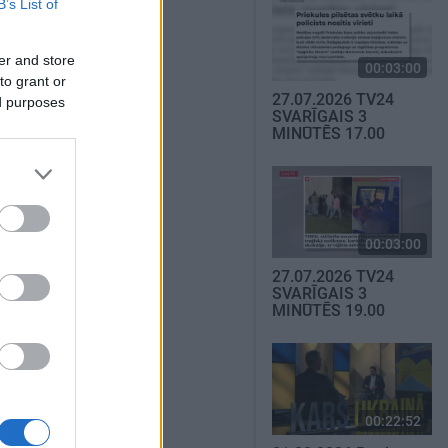
B’s List of
er and store
00:03:00
to grant or
27.07.2026 TV24
ed purposes
SVARĪGAIS 3
MINŪTĒS 17.00
00:03:00
27.07.2026 TV24
SVARĪGAIS 3
MINŪTĒS 19.00
00:22:52