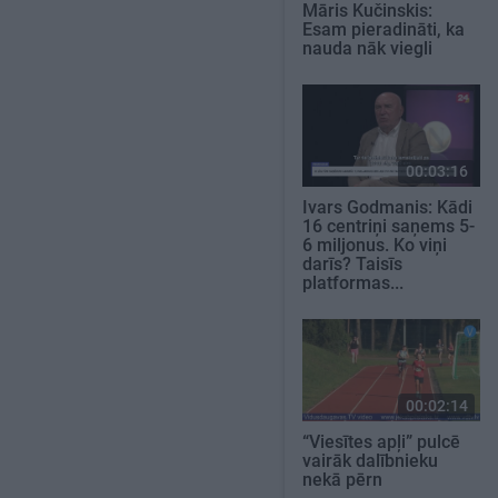
Māris Kučinskis:
Esam pieradināti, ka
nauda nāk viegli
00:03:16
Ivars Godmanis: Kādi
16 centriņi saņems 5-
6 miljonus. Ko viņi
darīs? Taisīs
platformas...
00:02:14
“Viesītes apļi” pulcē
vairāk dalībnieku
nekā pērn