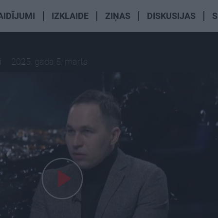
AIDĪJUMI
IZKLAIDE
ZIŅAS
DISKUSIJAS
S
i
2025. gada 5. marts