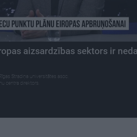
opas aizsardzības sektors ir ned
gas Stradiņa universitātes asoc.
umu centra direktors.