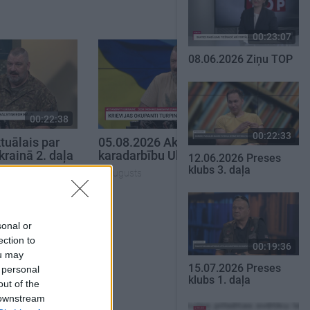
00:23:07
08.06.2026 Ziņu TOP
00:22:38
00:19:14
00:22:33
tuālais par
05.08.2026 Aktuālais par
krainā 2. daļa
karadarbību Ukrainā 1. daļa
12.06.2026 Preses
klubs 3. daļa
5. augusts
SKATĪT VISUS
sonal or
ection to
00:19:36
ou may
15.07.2026 Preses
 personal
klubs 1. daļa
out of the
 downstream