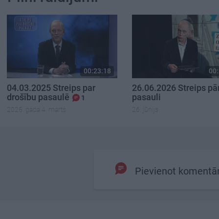
00:23:18
00:
04.03.2025 Streips par
26.06.2026 Streips pā
drošību pasaulē
pasauli
1
2025. gada 4. marts
26. jūnijs
Pievienot komentā