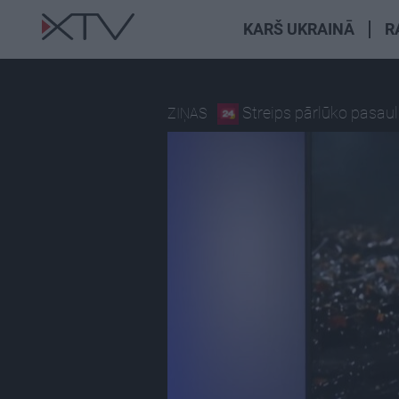
KARŠ UKRAINĀ
R
Streips pārlūko pasaul
ZIŅAS