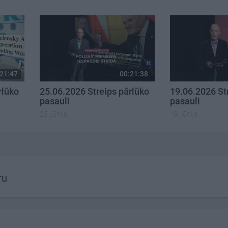
21:47
00:21:38
rlūko
25.06.2026 Streips pārlūko
19.06.2026 St
pasauli
pasauli
25. jūnijs
19. jūnijs
ru