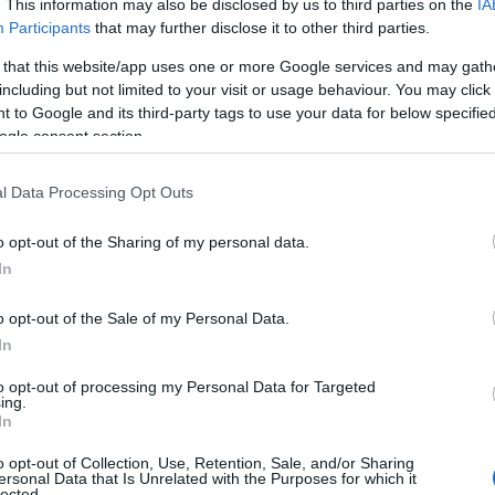
. This information may also be disclosed by us to third parties on the
IA
Participants
that may further disclose it to other third parties.
 that this website/app uses one or more Google services and may gath
including but not limited to your visit or usage behaviour. You may click 
 to Google and its third-party tags to use your data for below specifi
ogle consent section.
l Data Processing Opt Outs
o opt-out of the Sharing of my personal data.
In
o opt-out of the Sale of my Personal Data.
In
to opt-out of processing my Personal Data for Targeted
ing.
In
o opt-out of Collection, Use, Retention, Sale, and/or Sharing
ersonal Data that Is Unrelated with the Purposes for which it
lected.