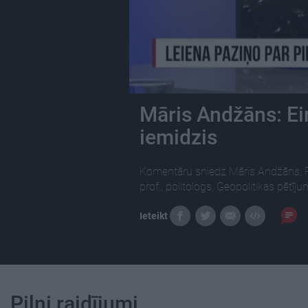
Māris Andžāns: Eir
iemidzis
Komentāru sniedz Māris Andžāns, Rī
prof., politologs, Ģeopolitikas pētīj
Ieteikt
Pilni raidījumi