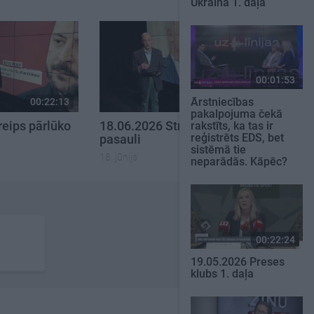
Ukrainā 1. daļa
00:01:53
Ārstniecības
00:22:13
00:21:51
pakalpojuma čekā
reips pārlūko
18.06.2026 Streips pārlūko
rakstīts, ka tas ir
reģistrēts EDS, bet
pasauli
sistēmā tie
18. jūnijs
neparādās. Kāpēc?
00:22:24
19.05.2026 Preses
klubs 1. daļa