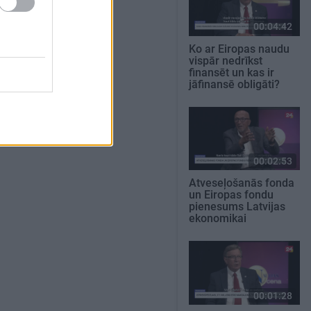
00:04:42
Ko ar Eiropas naudu
vispār nedrīkst
finansēt un kas ir
jāfinansē obligāti?
00:02:53
Atveseļošanās fonda
un Eiropas fondu
pienesums Latvijas
ekonomikai
00:01:28