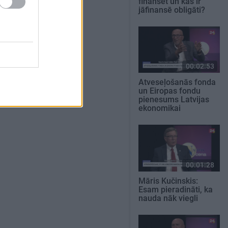
finansēt un kas ir
jāfinansē obligāti?
00:02:53
Atveseļošanās fonda
un Eiropas fondu
pienesums Latvijas
ekonomikai
00:01:28
Māris Kučinskis:
Esam pieradināti, ka
nauda nāk viegli