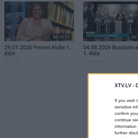
00:19:17
00:
29.07.2026 Preses klubs 1.
04.08.2026 Runāsim at
daļa
1. daļa
29. jūlijs
4. augusts
XTV.LV -
If you wish 
sensitive in
confirm you
continue se
information 
further disc