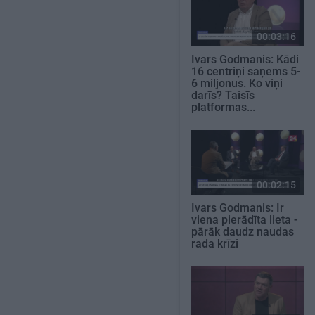
00:03:16
Ivars Godmanis: Kādi
16 centriņi saņems 5-
6 miljonus. Ko viņi
darīs? Taisīs
platformas...
00:02:15
Ivars Godmanis: Ir
viena pierādīta lieta -
pārāk daudz naudas
rada krīzi