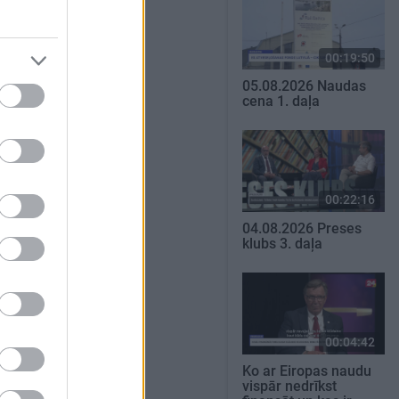
00:19:50
05.08.2026 Naudas
cena 1. daļa
00:22:16
04.08.2026 Preses
klubs 3. daļa
00:04:42
Ko ar Eiropas naudu
vispār nedrīkst