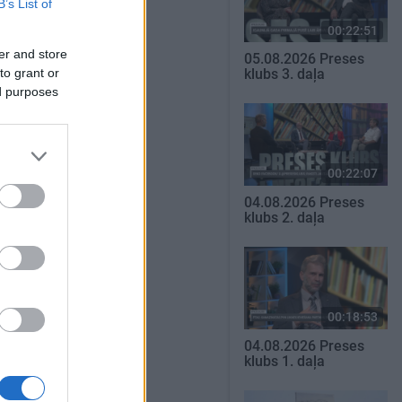
B’s List of
00:22:51
er and store
05.08.2026 Preses
to grant or
klubs 3. daļa
ed purposes
00:22:07
04.08.2026 Preses
klubs 2. daļa
00:18:53
04.08.2026 Preses
klubs 1. daļa