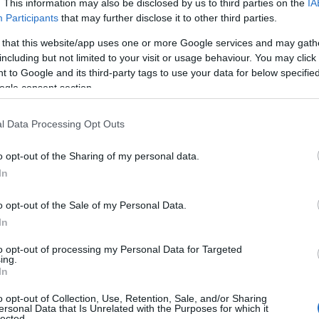
. This information may also be disclosed by us to third parties on the
IA
Participants
that may further disclose it to other third parties.
 that this website/app uses one or more Google services and may gath
including but not limited to your visit or usage behaviour. You may click 
 to Google and its third-party tags to use your data for below specifi
ogle consent section.
l Data Processing Opt Outs
o opt-out of the Sharing of my personal data.
In
o opt-out of the Sale of my Personal Data.
In
to opt-out of processing my Personal Data for Targeted
ing.
In
o opt-out of Collection, Use, Retention, Sale, and/or Sharing
ersonal Data that Is Unrelated with the Purposes for which it
lected.