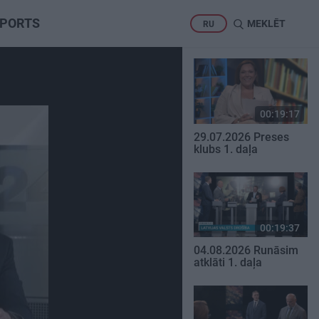
PORTS
MEKLĒT
RU
00:19:17
29.07.2026 Preses
klubs 1. daļa
00:19:37
04.08.2026 Runāsim
atklāti 1. daļa