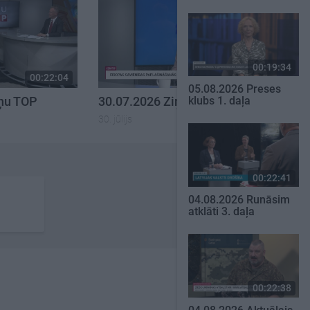
00:19:34
00:22:04
00:23:00
05.08.2026 Preses
iņu TOP
30.07.2026 Ziņu TOP
klubs 1. daļa
30. jūlijs
00:22:41
04.08.2026 Runāsim
atklāti 3. daļa
00:22:38