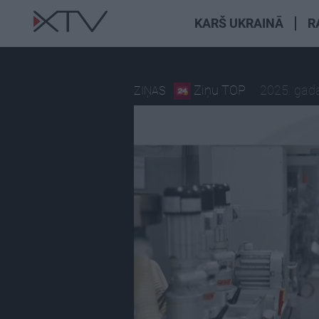
KARŠ UKRAINĀ
R
Ziņu TOP
2025. gada
ZIŅAS