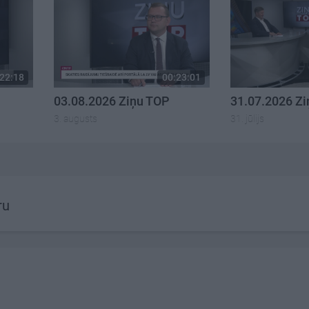
22:18
00:23:01
03.08.2026 Ziņu TOP
31.07.2026 Z
3. augusts
31. jūlijs
ru