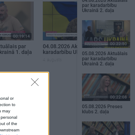
04.08.2026 Aktuālais
par karadarbību
Ukrainā 2. daļa
00:19:14
00:19:48
00:22:50
tuālais par
04.08.2026 Aktuālais par
krainā 1. daļa
karadarbību Ukrainā 1. daļa
05.08.2026 Aktuālais
par karadarbību
4. augusts
Ukrainā 2. daļa
SKATĪT VISUS
00:22:08
sonal or
ection to
05.08.2026 Preses
ou may
klubs 2. daļa
 personal
out of the
 downstream