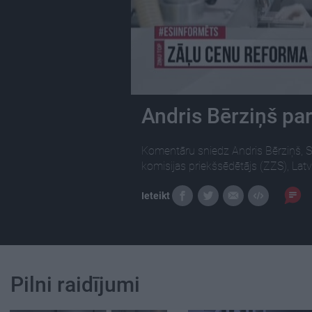
Andris Bērziņš pa
Komentāru sniedz Andris Bērziņš, S
komisijas priekšsēdētājs (ZZS), Latv
Ieteikt
Pilni raidījumi