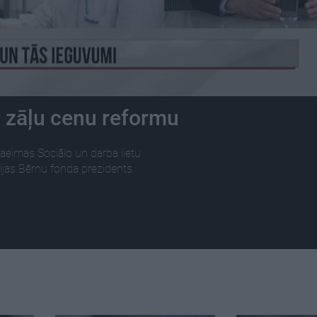
r zāļu cenu reformu
aeimas Sociālo un darba lietu
ijas Bērnu fonda prezidents.