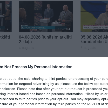
19:37
00:23:04
klāti
04.08.2026 Runāsim atklāti
05.08.2026 Ak
2. daļa
karadarbību U
4. augusts
5. augusts
Do Not Process My Personal Information
to opt-out of the sale, sharing to third parties, or processing of your per
formation for targeted advertising by us, please use the below opt-out s
r selection. Please note that after your opt-out request is processed y
eing interest-based ads based on personal information utilized by us or
disclosed to third parties prior to your opt-out. You may separately opt-
losure of your personal information by third parties on the IAB’s list of