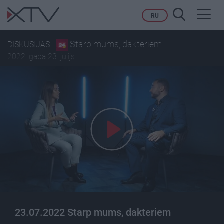
Toggl
RU
navig
Starp mums, dakteriem
DISKUSIJAS
2022. gada 23. jūlijs
23.07.2022 Starp mums, dakteriem