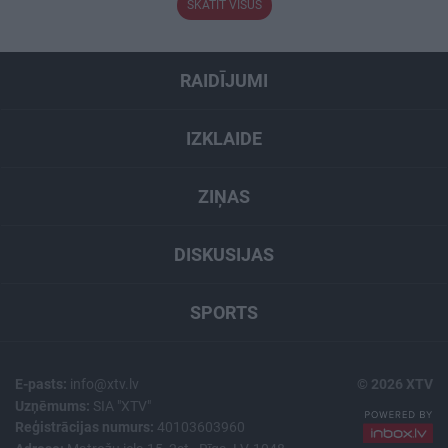
SKATĪT VISUS
RAIDĪJUMI
IZKLAIDE
ZIŅAS
DISKUSIJAS
SPORTS
E-pasts:
info@xtv.lv
© 2026 XTV
Uzņēmums:
SIA "XTV"
Reģistrācijas numurs:
40103603960