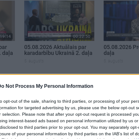
19:14
00:22:50
par
05.08.2026 Aktuālais par
05.08.2026 Pr
. daļa
karadarbību Ukrainā 2. daļa
daļa
5. augusts
5. augusts
Do Not Process My Personal Information
to opt-out of the sale, sharing to third parties, or processing of your per
formation for targeted advertising by us, please use the below opt-out s
r selection. Please note that after your opt-out request is processed y
eing interest-based ads based on personal information utilized by us or
disclosed to third parties prior to your opt-out. You may separately opt-
losure of your personal information by third parties on the IAB’s list of