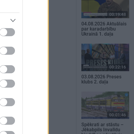
00:19:48
04.08.2026 Aktuālais
par karadarbību
Ukrainā 1. daļa
00:22:16
03.08.2026 Preses
klubs 2. daļa
00:01:46
Spēkrati ar stāstu –
Jēkabpils Invalīdu