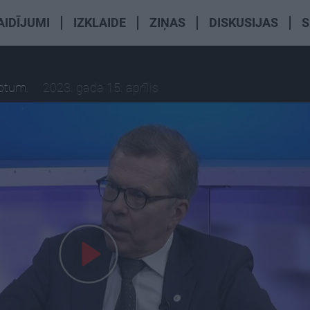
AIDĪJUMI
IZKLAIDE
ZIŅAS
DISKUSIJAS
S
iptum.
2023. gada 15. aprīlis