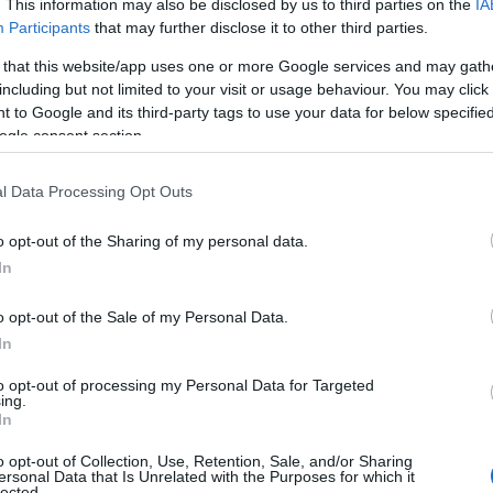
. This information may also be disclosed by us to third parties on the
IA
Participants
that may further disclose it to other third parties.
 that this website/app uses one or more Google services and may gath
including but not limited to your visit or usage behaviour. You may click 
 to Google and its third-party tags to use your data for below specifi
ogle consent section.
l Data Processing Opt Outs
o opt-out of the Sharing of my personal data.
In
o opt-out of the Sale of my Personal Data.
In
to opt-out of processing my Personal Data for Targeted
ing.
In
o opt-out of Collection, Use, Retention, Sale, and/or Sharing
ersonal Data that Is Unrelated with the Purposes for which it
lected.