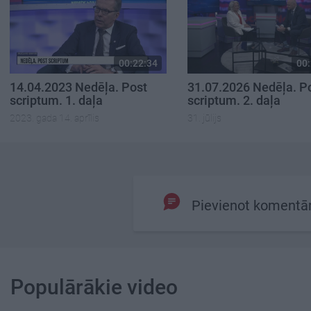
00:22:34
00:
14.04.2023 Nedēļa. Post
31.07.2026 Nedēļa. P
scriptum. 1. daļa
scriptum. 2. daļa
2023. gada 14. aprīlis
31. jūlijs
Pievienot komentā
Populārākie video