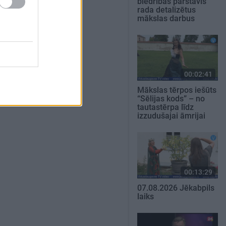
biedrības pārstāvis
rada detalizētus
mākslas darbus
00:02:41
Mākslas tērpos iešūts
“Sēlijas kods” – no
tautastērpa līdz
izzudušajai āmrijai
00:13:29
07.08.2026 Jēkabpils
laiks