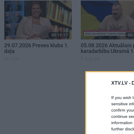
00:19:17
00:
29.07.2026 Preses klubs 1.
05.08.2026 Aktuālais 
daļa
karadarbību Ukrainā 1
29. jūlijs
5. augusts
XTV.LV -
If you wish 
sensitive in
confirm you
continue se
information 
further disc