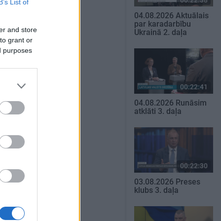
B’s List of
04.08.2026 Aktuālais
par karadarbību
er and store
Ukrainā 2. daļa
to grant or
ed purposes
00:22:41
04.08.2026 Runāsim
atklāti 3. daļa
00:22:30
03.08.2026 Preses
klubs 3. daļa