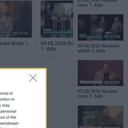
05.08.2026 Naudas
cena 1. daļa
00:19:34
00:19:37
00:23:04
eses klubs 1.
04.08.2026 Runāsim atklāti
04.08.2026 Runāsim
1. daļa
atklāti 2. daļa
4. augusts
SKATĪT VISUS
00:23:09
05.08.2026 Naudas
sonal or
cena 2. daļa
ection to
ou may
 personal
out of the
 downstream
00:22:38