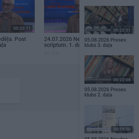
00:23:11
00:19:48
00:22:51
dēļa. Post
24.07.2026 Nedēļa. Post
05.08.2026 Preses
aļa
scriptum. 1. daļa
klubs 3. daļa
24. jūlijs
00:22:08
05.08.2026 Preses
klubs 2. daļa
00:19:50