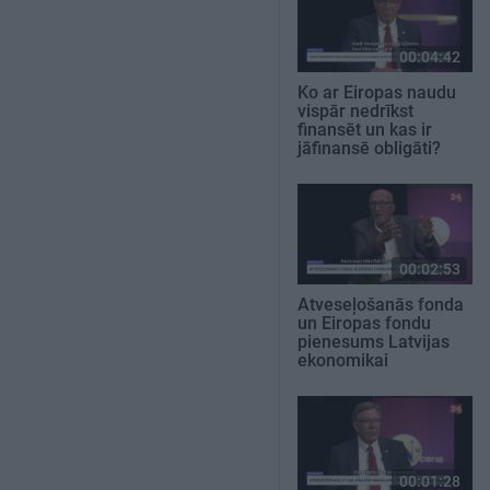
00:04:42
Ko ar Eiropas naudu
vispār nedrīkst
finansēt un kas ir
jāfinansē obligāti?
00:02:53
Atveseļošanās fonda
un Eiropas fondu
pienesums Latvijas
ekonomikai
00:01:28