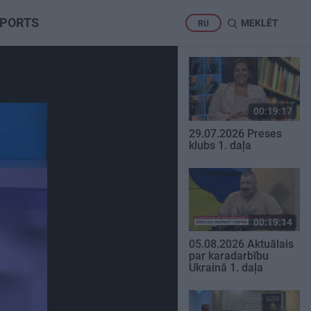
PORTS
MEKLĒT
RU
00:19:17
29.07.2026 Preses
klubs 1. daļa
00:19:14
05.08.2026 Aktuālais
par karadarbību
Ukrainā 1. daļa