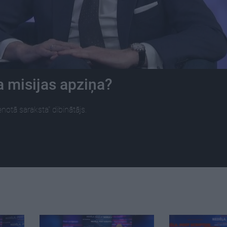
a misijas apziņa?
notā saraksta" dibinātājs.