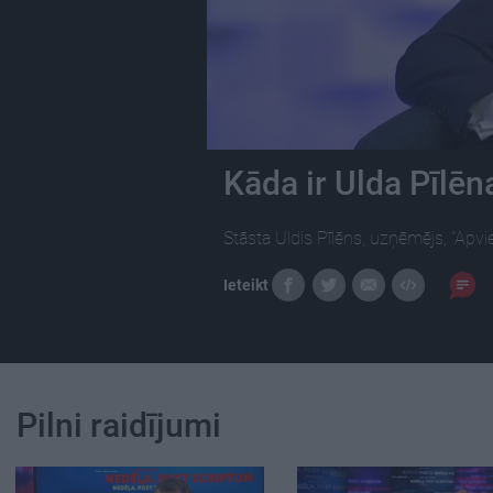
Kāda ir Ulda Pīlēn
Stāsta Uldis Pīlēns, uzņēmējs, "Apvie
Ieteikt
Pilni raidījumi