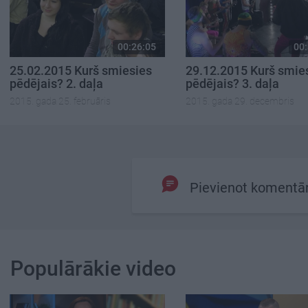
00:26:05
00:
25.02.2015 Kurš smiesies
29.12.2015 Kurš smie
pēdējais? 2. daļa
pēdējais? 3. daļa
2015. gada 25. februāris
2015. gada 29. decembris
Pievienot komentā
Populārākie video