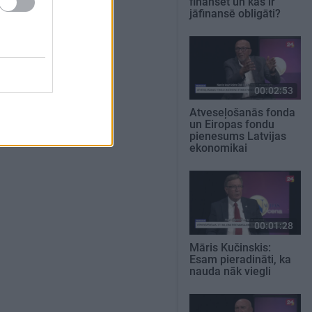
finansēt un kas ir
jāfinansē obligāti?
00:02:53
Atveseļošanās fonda
un Eiropas fondu
pienesums Latvijas
ekonomikai
00:01:28
Māris Kučinskis:
Esam pieradināti, ka
nauda nāk viegli