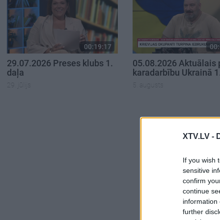
00:19:17
00:
29.07.2026 Preses klubs 1.
05.08.2026 Aktuālais 
daļa
karadarbību Ukrainā 1
29. jūlijs
5. augusts
XTV.LV -
If you wish 
sensitive in
confirm you
continue se
information 
further disc