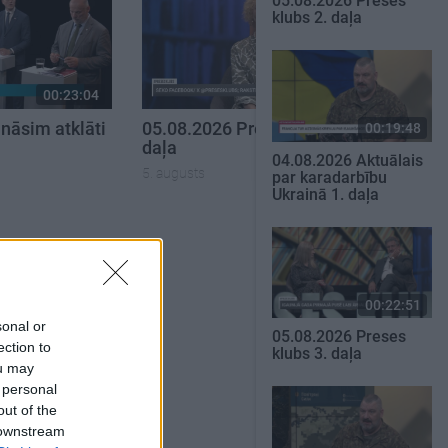
05.08.2026 Preses
klubs 2. daļa
00:23:04
00:19:34
nāsim atklāti
05.08.2026 Preses klubs 1.
00:19:48
daļa
04.08.2026 Aktuālais
5. augusts
par karadarbību
Ukrainā 1. daļa
SKATĪT VISUS
00:22:51
sonal or
05.08.2026 Preses
ection to
klubs 3. daļa
ou may
 personal
out of the
 downstream