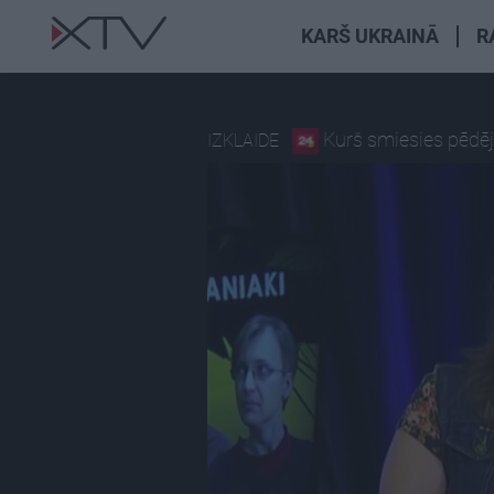
KARŠ UKRAINĀ
R
Kurš smiesies pēdēj
IZKLAIDE