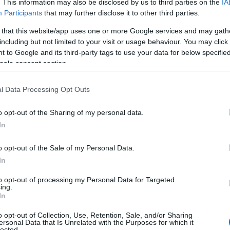
. This information may also be disclosed by us to third parties on the
IA
Participants
that may further disclose it to other third parties.
 that this website/app uses one or more Google services and may gath
including but not limited to your visit or usage behaviour. You may click 
 to Google and its third-party tags to use your data for below specifi
ogle consent section.
l Data Processing Opt Outs
o opt-out of the Sharing of my personal data.
In
o opt-out of the Sale of my Personal Data.
In
to opt-out of processing my Personal Data for Targeted
ing.
In
o opt-out of Collection, Use, Retention, Sale, and/or Sharing
ersonal Data that Is Unrelated with the Purposes for which it
lected.