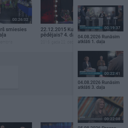
00:26:02
00:24:22
00:19:37
rš smiesies
22.12.2015 Kurš smiesies
aļa
pēdējais? 4. daļa
04.08.2026 Runāsim
atklāti 1. daļa
cembris
2015. gada 22. decembris
00:22:41
04.08.2026 Runāsim
atklāti 3. daļa
00:22:08