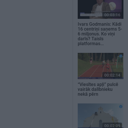
00:03:16
Ivars Godmanis: Kādi
16 centriņi saņems 5-
6 miljonus. Ko viņi
darīs? Taisīs
platformas...
00:02:14
“Viesītes apļi” pulcē
vairāk dalībnieku
nekā pērn
00:02:09