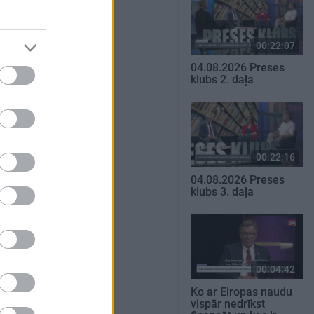
00:22:07
04.08.2026 Preses
klubs 2. daļa
00:22:16
04.08.2026 Preses
klubs 3. daļa
00:04:42
Ko ar Eiropas naudu
vispār nedrīkst