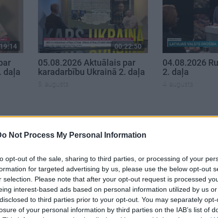
19:14
00:22:50
par
05.08.2026 Aktuālais par
04.08.2026 Ru
. daļa
karadarbību Ukrainā 2. daļa
2. daļa
5. augusts
4. augusts
Do Not Process My Personal Information
to opt-out of the sale, sharing to third parties, or processing of your per
formation for targeted advertising by us, please use the below opt-out s
r selection. Please note that after your opt-out request is processed y
eing interest-based ads based on personal information utilized by us or
disclosed to third parties prior to your opt-out. You may separately opt-
losure of your personal information by third parties on the IAB’s list of