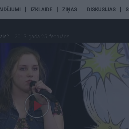
AIDĪJUMI
IZKLAIDE
ZIŅAS
DISKUSIJAS
S
ais?
2015. gada 25. februāris