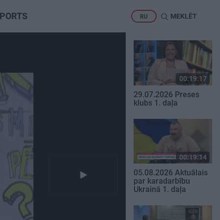
PORTS
MEKLĒT
RU
00:19:17
29.07.2026 Preses
klubs 1. daļa
00:19:14
05.08.2026 Aktuālais
par karadarbību
Ukrainā 1. daļa