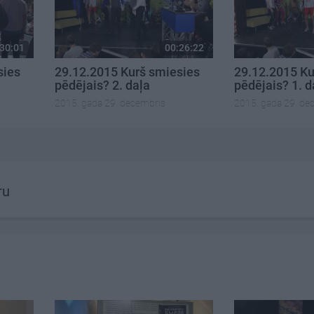
30:01
00:26:22
sies
29.12.2015 Kurš smiesies
29.12.2015 Ku
pēdējais? 2. daļa
pēdējais? 1. d
2015. gada 29. decembris
2015. gada 29. de
ru