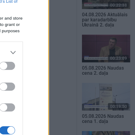
B’s List of
00:22:38
04.08.2026 Aktuālais
er and store
par karadarbību
to grant or
Ukrainā 2. daļa
ed purposes
00:23:09
05.08.2026 Naudas
cena 2. daļa
00:19:50
05.08.2026 Naudas
cena 1. daļa