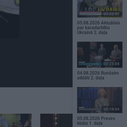
00:22:50
05.08.2026 Aktuālais
par karadarbību
Ukrainā 2. daļa
00:23:04
04.08.2026 Runāsim
atklāti 2. daļa
00:19:34
05.08.2026 Preses
klubs 1. daļa