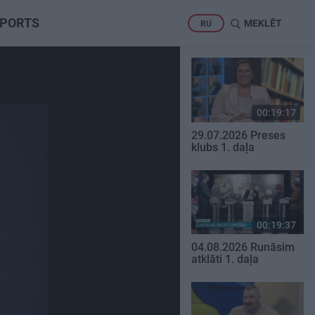
PORTS
MEKLĒT
RU
00:19:17
29.07.2026 Preses
klubs 1. daļa
00:19:37
04.08.2026 Runāsim
atklāti 1. daļa