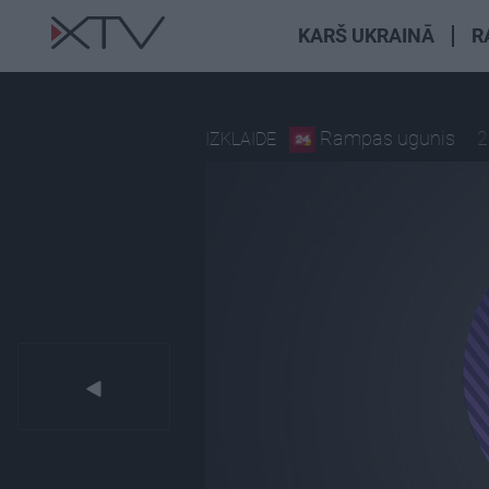
KARŠ UKRAINĀ
R
Rampas ugunis
2
IZKLAIDE