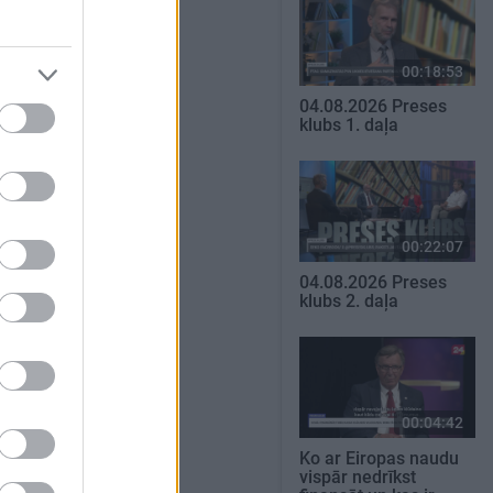
00:18:53
04.08.2026 Preses
klubs 1. daļa
00:22:07
04.08.2026 Preses
klubs 2. daļa
00:04:42
Ko ar Eiropas naudu
vispār nedrīkst