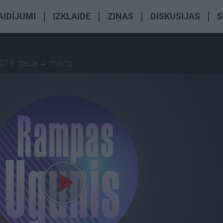
AIDĪJUMI
IZKLAIDE
ZIŅAS
DISKUSIJAS
S
015. gada 4. marts