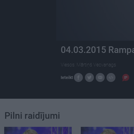
04.03.2015 Rampa
Viesos: Mārtiņš Vecvanags
Ieteikt
Pilni raidījumi