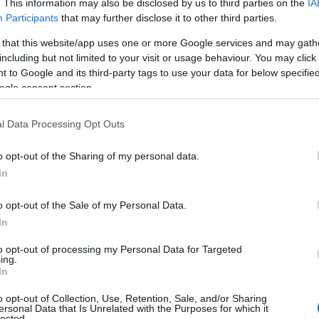
. This information may also be disclosed by us to third parties on the
IA
Participants
that may further disclose it to other third parties.
 that this website/app uses one or more Google services and may gath
including but not limited to your visit or usage behaviour. You may click 
 to Google and its third-party tags to use your data for below specifi
ogle consent section.
l Data Processing Opt Outs
o opt-out of the Sharing of my personal data.
In
o opt-out of the Sale of my Personal Data.
In
to opt-out of processing my Personal Data for Targeted
ing.
In
o opt-out of Collection, Use, Retention, Sale, and/or Sharing
ersonal Data that Is Unrelated with the Purposes for which it
lected.