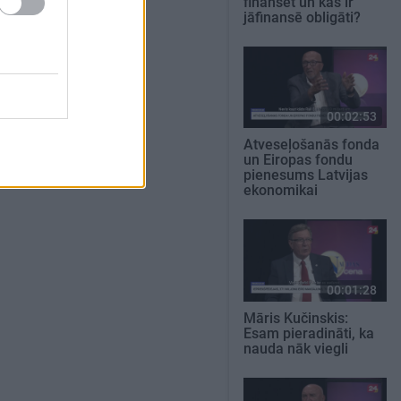
finansēt un kas ir
jāfinansē obligāti?
00:02:53
Atveseļošanās fonda
un Eiropas fondu
pienesums Latvijas
ekonomikai
00:01:28
Māris Kučinskis:
Esam pieradināti, ka
nauda nāk viegli