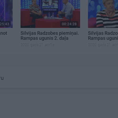
25:43
00:24:28
inot
Silvijas Radzobes piemiņai.
Silvijas Radz
Rampas ugunis 2. daļa
Rampas ugunis
2020. gada 21. aprīlis
2020. gada 21. aprī
ru