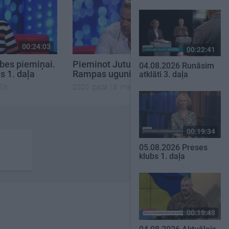
00:24:03
00:24:16
00:22:41
obes piemiņai.
Pieminot Jutu Strīķi.
04.08.2026 Runāsim
 1. daļa
Rampas ugunis 2. daļa
atklāti 3. daļa
3
lis
2020. gada 18. marts
00:19:34
05.08.2026 Preses
klubs 1. daļa
00:19:48