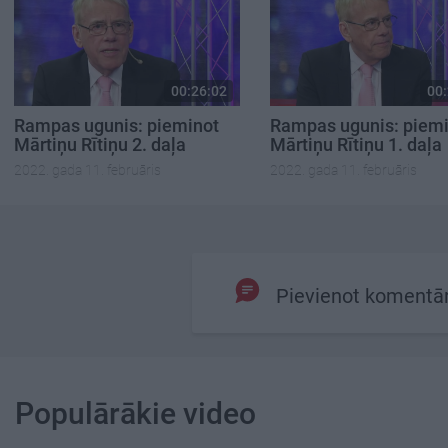
00:26:02
00:
Rampas ugunis: pieminot
Rampas ugunis: piem
Mārtiņu Rītiņu 2. daļa
Mārtiņu Rītiņu 1. daļa
2022. gada 11. februāris
2022. gada 11. februāris
Pievienot komentā
Populārākie video