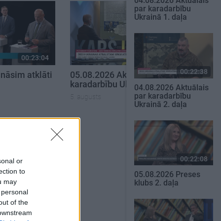
04.08.2026 Aktuālais
par karadarbību
Ukrainā 1. daļa
00:23:04
00:22:50
00:22:38
nāsim atklāti
05.08.2026 Aktuālais par
karadarbību Ukrainā 2. daļa
04.08.2026 Aktuālais
par karadarbību
5. augusts
Ukrainā 2. daļa
SKATĪT VISUS
00:22:08
sonal or
ection to
05.08.2026 Preses
ou may
klubs 2. daļa
 personal
out of the
 downstream