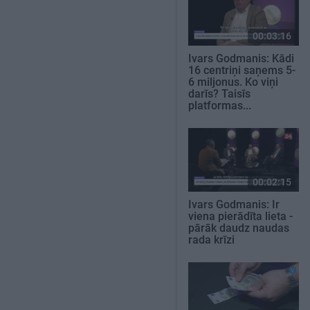
00:03:16
Ivars Godmanis: Kādi
16 centriņi saņems 5-
6 miljonus. Ko viņi
darīs? Taisīs
platformas...
00:02:15
Ivars Godmanis: Ir
viena pierādīta lieta -
pārāk daudz naudas
rada krīzi