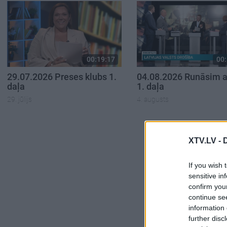
00:19:17
00:
29.07.2026 Preses klubs 1.
04.08.2026 Runāsim at
daļa
1. daļa
29. jūlijs
4. augusts
XTV.LV -
If you wish 
sensitive in
confirm you
continue se
information 
further disc