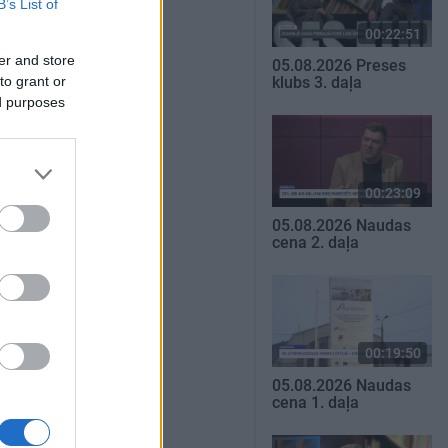
B’s List of
00:22:51
er and store
05.08.2026 Preses
to grant or
klubs 3. daļa
ed purposes
00:23:09
05.08.2026 Naudas
cena 2. daļa
00:19:50
05.08.2026 Naudas
cena 1. daļa