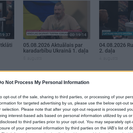
19:37
00:19:14
klāti
05.08.2026 Aktuālais par
04.08.2026 Ru
karadarbību Ukrainā 1. daļa
2. daļa
5. augusts
4. augusts
Do Not Process My Personal Information
to opt-out of the sale, sharing to third parties, or processing of your per
formation for targeted advertising by us, please use the below opt-out s
r selection. Please note that after your opt-out request is processed y
eing interest-based ads based on personal information utilized by us or
disclosed to third parties prior to your opt-out. You may separately opt-
losure of your personal information by third parties on the IAB’s list of