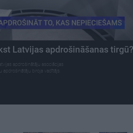
kst Latvijas apdrošināšanas tirgū
vijas apdrošinātāju asociācijas
u apdrošinātāju biroja vadītājs.