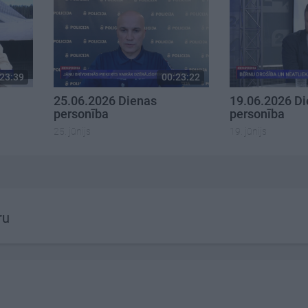
23:39
00:23:22
25.06.2026 Dienas
19.06.2026 D
personība
personība
25. jūnijs
19. jūnijs
ru