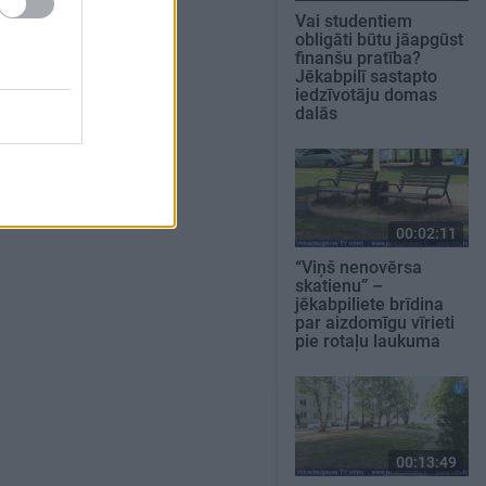
Vai studentiem
obligāti būtu jāapgūst
finanšu pratība?
Jēkabpilī sastapto
iedzīvotāju domas
dalās
00:02:11
“Viņš nenovērsa
skatienu” –
jēkabpiliete brīdina
par aizdomīgu vīrieti
pie rotaļu laukuma
00:13:49