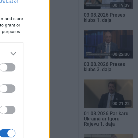
B’s List of
00:19:39
03.08.2026 Preses
er and store
klubs 1. daļa
to grant or
ed purposes
00:22:30
03.08.2026 Preses
klubs 3. daļa
00:21:22
01.08.2026 Par karu
Ukrainā ar Igoru
Rajevu 1. daļa