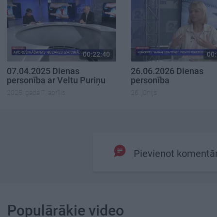
00:22:40
00:
07.04.2025 Dienas
26.06.2026 Dienas
personība ar Veltu Puriņu
personība
2025. gada 7. aprīlis
26. jūnijs
Pievienot komentā
Populārākie video