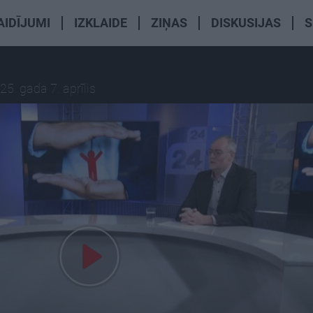
AIDĪJUMI
IZKLAIDE
ZIŅAS
DISKUSIJAS
S
25. gada 7. aprīlis