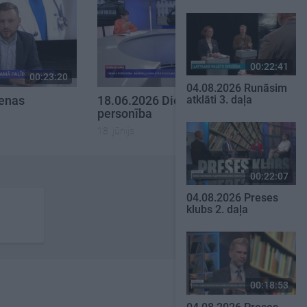
00:22:41
00:23:20
00:23:08
04.08.2026 Runāsim
ienas
18.06.2026 Dienas
atklāti 3. daļa
personība
18. jūnijs
00:22:07
04.08.2026 Preses
klubs 2. daļa
00:18:53