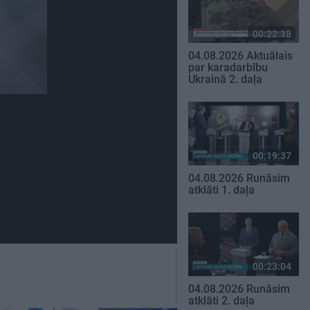
00:22:38
04.08.2026 Aktuālais
par karadarbību
Ukrainā 2. daļa
?
00:19:37
04.08.2026 Runāsim
atklāti 1. daļa
00:23:04
04.08.2026 Runāsim
atklāti 2. daļa