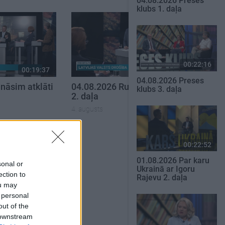
04.08.2026 Preses
klubs 1. daļa
00:22:16
00:19:37
00:23:04
04.08.2026 Preses
nāsim atklāti
04.08.2026 Runāsim atklāti
klubs 3. daļa
2. daļa
4. augusts
SKATĪT VISUS
00:22:52
01.08.2026 Par karu
sonal or
Ukrainā ar Igoru
ection to
Rajevu 2. daļa
ou may
 personal
out of the
 downstream