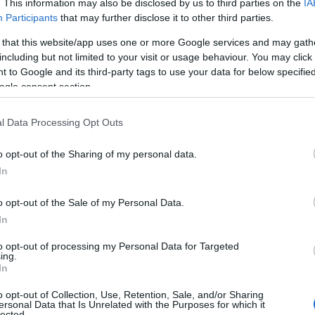
. This information may also be disclosed by us to third parties on the
IA
Participants
that may further disclose it to other third parties.
 that this website/app uses one or more Google services and may gath
including but not limited to your visit or usage behaviour. You may click 
 to Google and its third-party tags to use your data for below specifi
ogle consent section.
l Data Processing Opt Outs
o opt-out of the Sharing of my personal data.
In
o opt-out of the Sale of my Personal Data.
In
to opt-out of processing my Personal Data for Targeted
ing.
In
o opt-out of Collection, Use, Retention, Sale, and/or Sharing
ersonal Data that Is Unrelated with the Purposes for which it
lected.