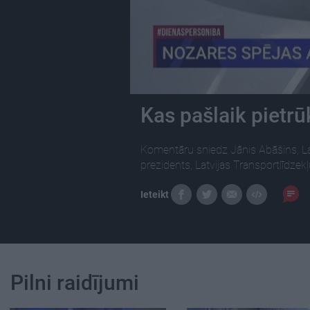
Kas pašlaik pietrū
Komentāru sniedz Jānis Abāšins, Lat
prezidents, Latvijas Transportlīdzekļ
Ieteikt
Pilni raidījumi