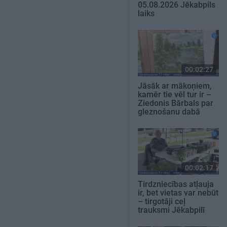
05.08.2026 Jēkabpils
laiks
00:02:27
Jāsāk ar mākoņiem,
kamēr tie vēl tur ir –
Ziedonis Bārbals par
gleznošanu dabā
00:02:17
Tirdzniecības atļauja
ir, bet vietas var nebūt
– tirgotāji ceļ
trauksmi Jēkabpilī