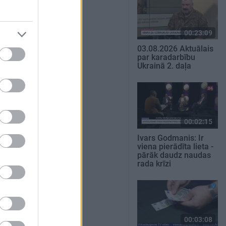
00:23:09
03.08.2026 Aktuālais
par karadarbību
Ukrainā 2. daļa
00:02:15
Ivars Godmanis: Ir
viena pierādīta lieta -
pārāk daudz naudas
rada krīzi
00:03:08