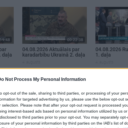
19:48
00:22:38
par
04.08.2026 Aktuālais par
04.08.2026 Ru
. daļa
karadarbību Ukrainā 2. daļa
1. daļa
4. augusts
4. augusts
Do Not Process My Personal Information
to opt-out of the sale, sharing to third parties, or processing of your per
formation for targeted advertising by us, please use the below opt-out s
r selection. Please note that after your opt-out request is processed y
eing interest-based ads based on personal information utilized by us or
disclosed to third parties prior to your opt-out. You may separately opt-
losure of your personal information by third parties on the IAB’s list of