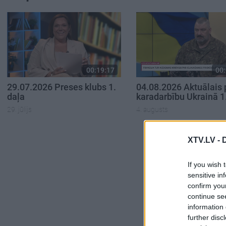
00:19:17
00:
29.07.2026 Preses klubs 1.
04.08.2026 Aktuālais 
daļa
karadarbību Ukrainā 1
29. jūlijs
4. augusts
XTV.LV -
If you wish 
sensitive in
confirm you
continue se
information 
further disc