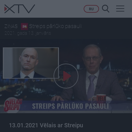
Toggl
RU
navig
Streips pārlūko pasauli
ZIŅAS
2021. gada 13. janvāris
13.01.2021 Vēlais ar Streipu