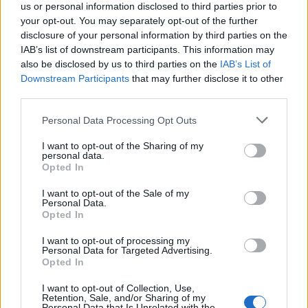
us or personal information disclosed to third parties prior to
your opt-out. You may separately opt-out of the further
disclosure of your personal information by third parties on the
Pievienot komentāru
IAB’s list of downstream participants. This information may
also be disclosed by us to third parties on the
IAB’s List of
Downstream Participants
that may further disclose it to other
third parties.
Diāna Vēvere
DV
2021. gada 14. janvāris
Please note that this website/app uses one or more Google
Personal Data Processing Opt Outs
services and may gather and store information including but
Nedomāju, ka pēc tik debīliem, atvainojos,
not limited to your visit or usage behaviour. You may click to
I want to opt-out of the Sharing of my
personal data.
ierobežojumiem no valdības puses būs daudz tādu,
grant or deny consent to Google and its third-party tags to
Opted In
use your data for below specified purposes in below Google
kuri gribēs vakcionēties. Vienkārši- netic! Tramps un
consent section.
ASV- nu traki tur iet. Liela valsts, kura visai pasaulei
I want to opt-out of the Sale of my
Personal Data.
grib parādīt savu pārākumu! Par jaunievēlēto
Opted In
prezidentu- Brežņevs šajā vecumā jau bija miris!
I want to opt-out of processing my
Vēsture atkārtojas. Šoreiz- ASV!
Personal Data for Targeted Advertising.
Opted In
I want to opt-out of Collection, Use,
Retention, Sale, and/or Sharing of my
Personal Data that Is Unrelated with the