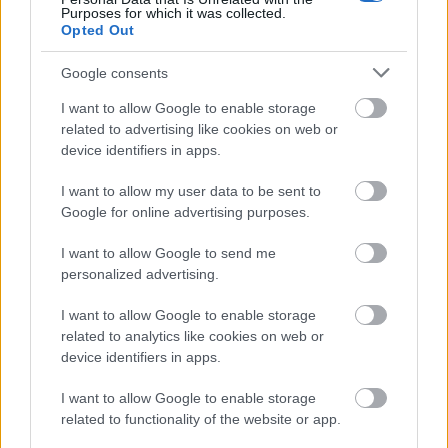
Aldis VonKools
Purposes for which it was collected.
2021. gada 14. janvāris
Opted Out
Es nedomāju, ka vispār daudz atradīsies debīlu
Google consents
cilvēku, kuri skries ar savu veselību riskēt un
I want to allow Google to enable storage
piedalīties apšaubāmā izmēģinājumā ar savu
related to advertising like cookies on web or
veselību. Ne velti Vice žurnālists interesantu
device identifiers in apps.
sižetu par Covid potīm un to "efektivitāti. Kāda
ietekme uz reproduktīvo veselību? Blaknes?
I want to allow my user data to be sent to
Neviens neko nav pētījis, jo tas taču nav svarīgi.
Google for online advertising purposes.
Tik īsā laikā nevar uztaisīt drošu poti, bet
I want to allow Google to send me
speciālistiem jau neļauj izteikties, šis globālais
personalized advertising.
frauds izskatās ilgi plānots. Kārlim par nožēlu
jāpaziņo - Trumps ieies vēsturē, kā viens no
I want to allow Google to enable storage
prezidentiem, kurš pārstāvēja ASV intereses
related to analytics like cookies on web or
device identifiers in apps.
nevis atsevišķu grupu lobijus. Un mūris
uzbūvēts, jo "mekši" plūst ASV un līdz ar viņiem
I want to allow Google to enable storage
nāk vājprātīgu noziedzība. Pajautā MS13
related to functionality of the website or app.
bandai. Bet ko tādu jau Latvijas kanālos