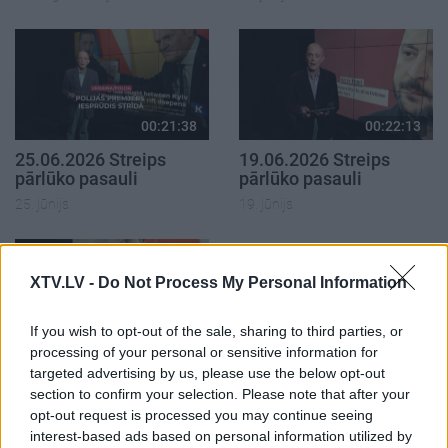
00:21:38
00:22:13
25.06.2026 Streips
19.06.2026 Streips
pārlūko pasauli
pārlūko pasauli
25. jūnijs
19. jūnijs
XTV.LV -
Do Not Process My Personal Information
If you wish to opt-out of the sale, sharing to third parties, or
00:21:51
processing of your personal or sensitive information for
18.06.2026 Streips
targeted advertising by us, please use the below opt-out
pārlūko pasauli
section to confirm your selection. Please note that after your
18. jūnijs
opt-out request is processed you may continue seeing
interest-based ads based on personal information utilized by