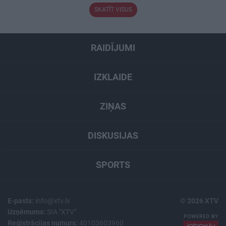
SKATĪT VISUS
RAIDĪJUMI
IZKLAIDE
ZIŅAS
DISKUSIJAS
SPORTS
E-pasts:
info@xtv.lv
© 2026 XTV
Uzņēmums:
SIA "XTV"
Reģistrācijas numurs:
40103603960