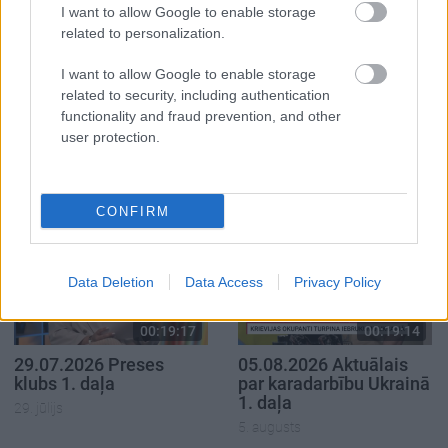
I want to allow Google to enable storage
neredzēt. Tramps malacis.
related to personalization.
I want to allow Google to enable storage
related to security, including authentication
functionality and fraud prevention, and other
SKATĪT VISUS (2)
user protection.
Populārākie video
CONFIRM
Data Deletion
Data Access
Privacy Policy
00:19:17
00:19:14
29.07.2026 Preses
05.08.2026 Aktuālais
klubs 1. daļa
par karadarbību Ukrainā
1. daļa
29. jūlijs
5. augusts