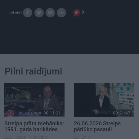
2
Ieteikt
Pilni raidījumi
00:11:21
00:21:47
Streipa prāta mehānika:
26.06.2026 Streips
1991. gada barikādes
pārlūko pasauli
2021. gada 14. janvāris
26. jūnijs