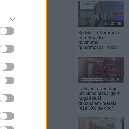
00:02:08
Kā Marija Naumova
ēda Maestro
dāvinātās
"plastmasas" rozes
00:00:41
Latvijas metinātāji
Ukrainas aizsargiem
nogādājuši
tūkstošiem metāla
"ežu". Ko tie dod?