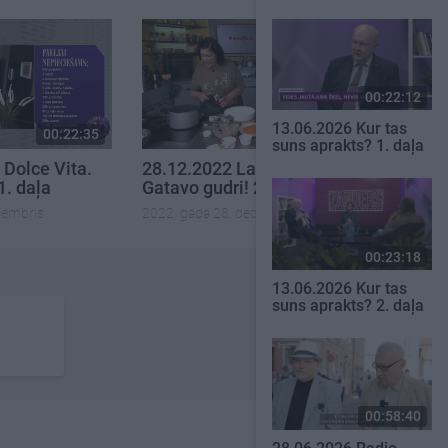
00:22:12
13.06.2026 Kur tas
00:22:35
00:22:35
suns aprakts? 1. daļa
 Dolce Vita.
28.12.2022 La Dolce Vita.
1. daļa
Gatavo gudri! 2. daļa
cembris
2022. gada 28. decembris
00:23:18
13.06.2026 Kur tas
suns aprakts? 2. daļa
00:58:40