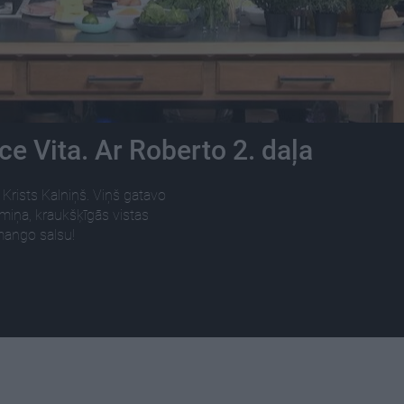
e Vita. Ar Roberto 2. daļa
 Krists Kalniņš. Viņš gatavo
miņa, kraukšķīgās vistas
 mango salsu!