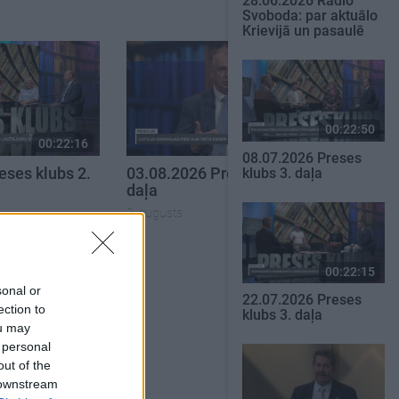
28.06.2026 Radio
Svoboda: par aktuālo
Krievijā un pasaulē
00:22:50
00:22:16
00:22:30
08.07.2026 Preses
eses klubs 2.
03.08.2026 Preses klubs 3.
klubs 3. daļa
daļa
3. augusts
SKATĪT VISUS
00:22:15
sonal or
22.07.2026 Preses
ection to
klubs 3. daļa
ou may
 personal
out of the
 downstream