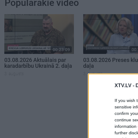
Populārākie video
00:23:09
00:
03.08.2026 Aktuālais par
03.08.2026 Preses klu
karadarbību Ukrainā 2. daļa
daļa
3. augusts
3. augusts
XTV.LV -
If you wish 
sensitive in
confirm you
continue se
information 
further disc