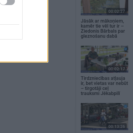
00:02:27
Jāsāk ar mākoņiem,
kamēr tie vēl tur ir –
Ziedonis Bārbals par
gleznošanu dabā
00:02:17
Tirdzniecības atļauja
ir, bet vietas var nebūt
– tirgotāji ceļ
trauksmi Jēkabpilī
00:13:26