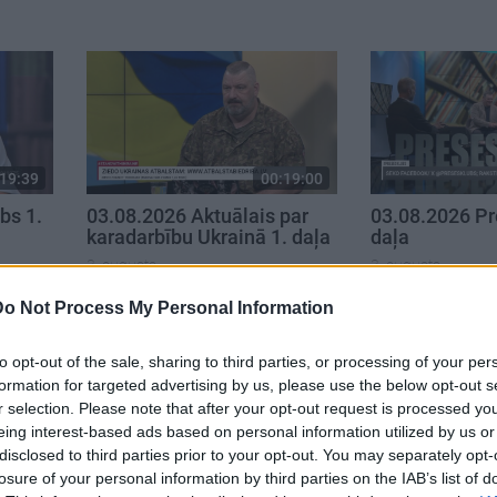
19:39
00:19:00
bs 1.
03.08.2026 Aktuālais par
03.08.2026 Pr
karadarbību Ukrainā 1. daļa
daļa
3. augusts
3. augusts
Do Not Process My Personal Information
to opt-out of the sale, sharing to third parties, or processing of your per
formation for targeted advertising by us, please use the below opt-out s
r selection. Please note that after your opt-out request is processed y
eing interest-based ads based on personal information utilized by us or
disclosed to third parties prior to your opt-out. You may separately opt-
losure of your personal information by third parties on the IAB’s list of