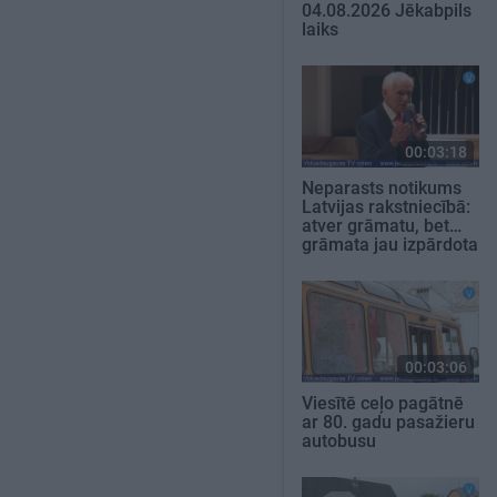
04.08.2026 Jēkabpils
laiks
00:03:18
Neparasts notikums
Latvijas rakstniecībā:
atver grāmatu, bet…
grāmata jau izpārdota
00:03:06
Viesītē ceļo pagātnē
ar 80. gadu pasažieru
autobusu