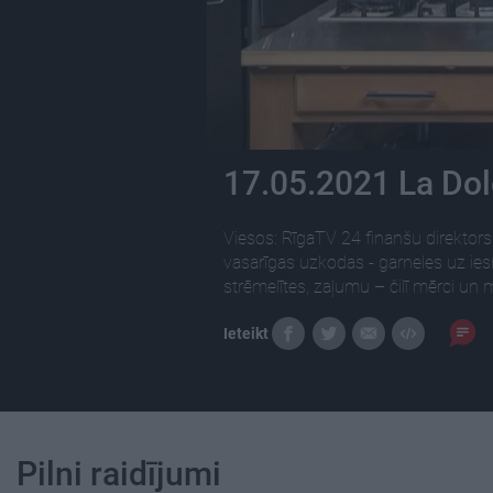
17.05.2021 La Dolc
Viesos: RīgaTV 24 finanšu direktors
vasarīgas uzkodas - garneles uz ies
strēmelītes, zaļumu – čilī mērci un
Ieteikt
Pilni raidījumi