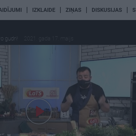
AIDĪJUMI
IZKLAIDE
ZIŅAS
DISKUSIJAS
S
o gudri!
2021. gada 17. maijs