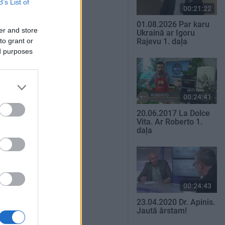
B’s List of
00:21:22
01.08.2026 Par karu
er and store
Ukrainā ar Igoru
to grant or
Rajevu 1. daļa
ed purposes
00:24:41
20.06.2017 La Dolce
Vita. Ar Roberto 1.
daļa
00:24:43
23.04.2020 Dr. Apinis.
Jautā ārstam!