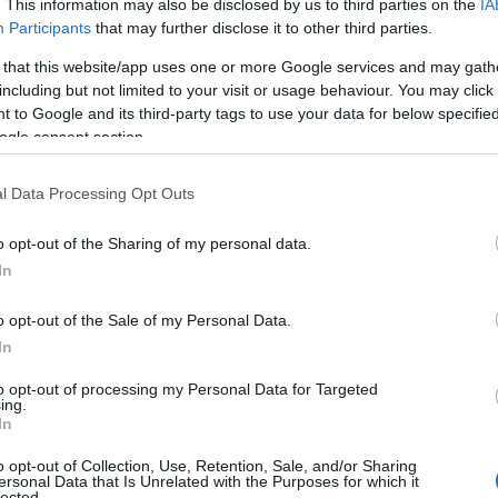
. This information may also be disclosed by us to third parties on the
IA
Participants
that may further disclose it to other third parties.
 that this website/app uses one or more Google services and may gath
including but not limited to your visit or usage behaviour. You may click 
 to Google and its third-party tags to use your data for below specifi
ogle consent section.
l Data Processing Opt Outs
o opt-out of the Sharing of my personal data.
In
o opt-out of the Sale of my Personal Data.
In
to opt-out of processing my Personal Data for Targeted
ing.
In
o opt-out of Collection, Use, Retention, Sale, and/or Sharing
ersonal Data that Is Unrelated with the Purposes for which it
lected.