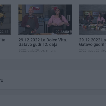
22:42
00:22:50
ita.
29.12.2022 La Dolce Vita.
29.12.2022 La
Gatavo gudri! 2. daļa
Gatavo gudri! 
2022. gada 29. decembris
2022. gada 29. de
ru