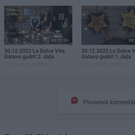
00:22:24
00:
30.12.2022 La Dolce Vita.
30.12.2022 La Dolce V
Gatavo gudri! 2. daļa
Gatavo gudri! 1. daļa
2022. gada 30. decembris
2022. gada 30. decembris
Pievienot komentā