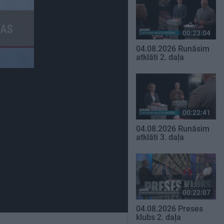
00:23:04
04.08.2026 Runāsim
atklāti 2. daļa
00:22:41
04.08.2026 Runāsim
atklāti 3. daļa
00:22:07
04.08.2026 Preses
klubs 2. daļa