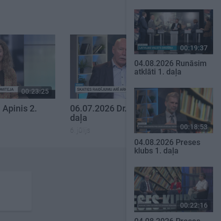
00:19:37
04.08.2026 Runāsim
atklāti 1. daļa
00:23:25
00:22:50
 Apinis 2.
06.07.2026 Dr. Apinis 1.
daļa
00:18:53
6. jūlijs
04.08.2026 Preses
klubs 1. daļa
00:22:16