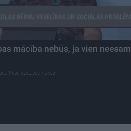
ības mācība nebūs, ja vien neesam
ības "Papardes zieds" valdes