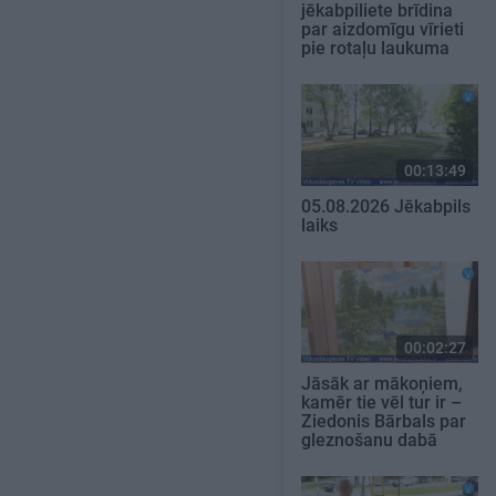
jēkabpiliete brīdina
par aizdomīgu vīrieti
pie rotaļu laukuma
00:13:49
05.08.2026 Jēkabpils
laiks
00:02:27
Jāsāk ar mākoņiem,
kamēr tie vēl tur ir –
Ziedonis Bārbals par
gleznošanu dabā