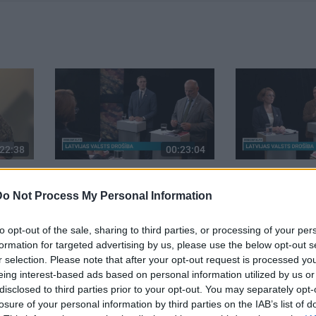
22:38
00:23:04
par
04.08.2026 Runāsim atklāti
04.08.2026 Ru
. daļa
2. daļa
3. daļa
Do Not Process My Personal Information
4. augusts
4. augusts
to opt-out of the sale, sharing to third parties, or processing of your per
formation for targeted advertising by us, please use the below opt-out s
r selection. Please note that after your opt-out request is processed y
eing interest-based ads based on personal information utilized by us or
disclosed to third parties prior to your opt-out. You may separately opt-
losure of your personal information by third parties on the IAB’s list of