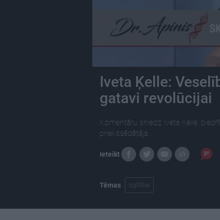
Iveta Ķelle: Vesel
gatavi revolūcijai
Komentāru sniedz Iveta Ķelle, biedr
priekšsēdētāja.
Ieteikt
Tēmas
Izglītība