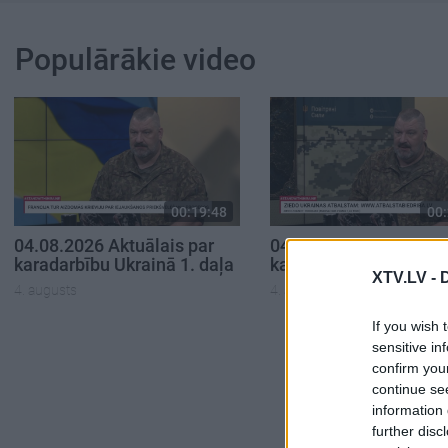
Populārākie video
00:19:48
00:
04.08.2026 Aktuālais par
04.08.2026 Aktuālais 
karadarbību Ukrainā 1. daļa
karadarbību Ukrainā 2
XTV.LV -
4. augusts
4. augusts
If you wish 
sensitive in
confirm you
continue se
information 
further disc