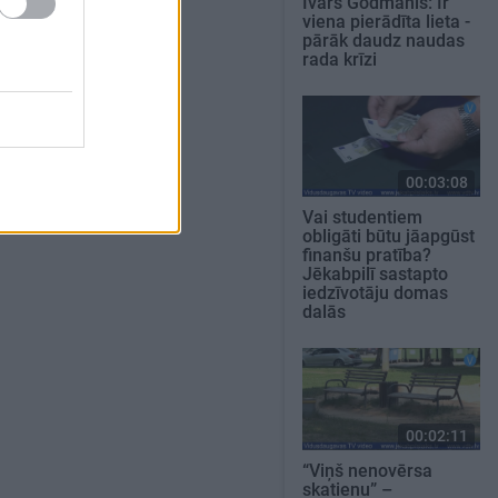
Ivars Godmanis: Ir
viena pierādīta lieta -
pārāk daudz naudas
rada krīzi
00:03:08
Vai studentiem
obligāti būtu jāapgūst
finanšu pratība?
Jēkabpilī sastapto
iedzīvotāju domas
dalās
00:02:11
“Viņš nenovērsa
skatienu” –