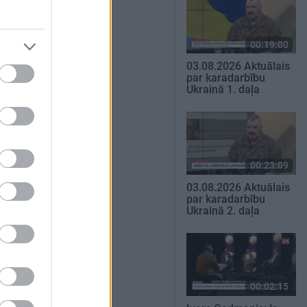
00:19:00
03.08.2026 Aktuālais
par karadarbību
Ukrainā 1. daļa
00:23:09
03.08.2026 Aktuālais
par karadarbību
Ukrainā 2. daļa
00:02:15