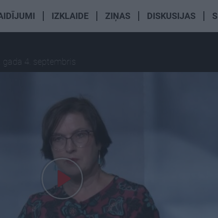
AIDĪJUMI
IZKLAIDE
ZIŅAS
DISKUSIJAS
S
 gada 4. septembris