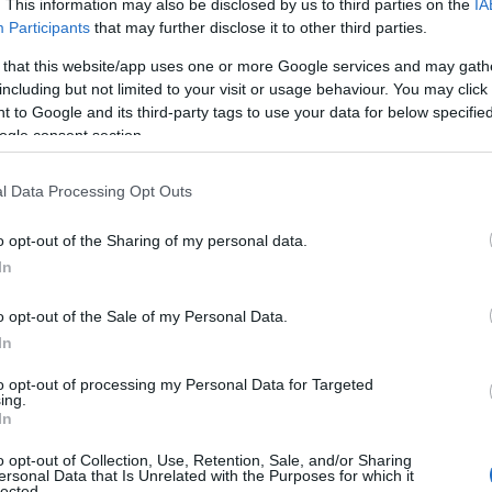
. This information may also be disclosed by us to third parties on the
IA
Participants
that may further disclose it to other third parties.
 that this website/app uses one or more Google services and may gath
including but not limited to your visit or usage behaviour. You may click 
 to Google and its third-party tags to use your data for below specifi
ogle consent section.
l Data Processing Opt Outs
o opt-out of the Sharing of my personal data.
In
o opt-out of the Sale of my Personal Data.
In
to opt-out of processing my Personal Data for Targeted
ing.
In
o opt-out of Collection, Use, Retention, Sale, and/or Sharing
ersonal Data that Is Unrelated with the Purposes for which it
lected.