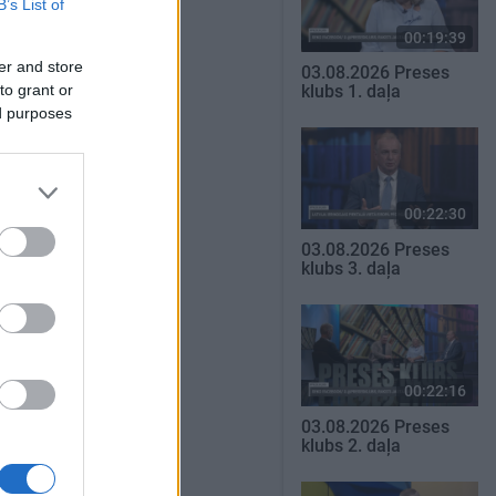
B’s List of
00:19:39
er and store
03.08.2026 Preses
to grant or
klubs 1. daļa
ed purposes
00:22:30
03.08.2026 Preses
klubs 3. daļa
00:22:16
03.08.2026 Preses
klubs 2. daļa