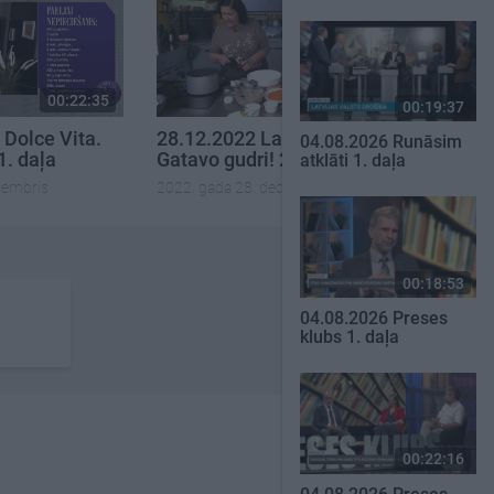
00:22:35
00:22:35
00:19:37
 Dolce Vita.
28.12.2022 La Dolce Vita.
04.08.2026 Runāsim
1. daļa
Gatavo gudri! 2. daļa
atklāti 1. daļa
cembris
2022. gada 28. decembris
00:18:53
04.08.2026 Preses
klubs 1. daļa
00:22:16