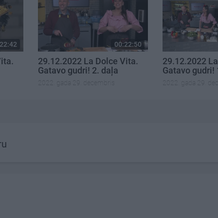
22:42
00:22:50
ita.
29.12.2022 La Dolce Vita.
29.12.2022 La
Gatavo gudri! 2. daļa
Gatavo gudri! 
2022. gada 29. decembris
2022. gada 29. de
ru