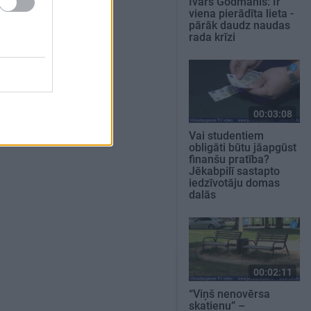
Ivars Godmanis: Ir
viena pierādīta lieta -
pārāk daudz naudas
rada krīzi
00:03:08
Vai studentiem
obligāti būtu jāapgūst
finanšu pratība?
Jēkabpilī sastapto
iedzīvotāju domas
dalās
00:02:11
“Viņš nenovērsa
skatienu” –