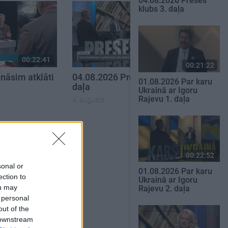
04.08.2026 Preses
klubs 3. daļa
00:22:41
00:22:07
00:21:22
nāsim atklāti
04.08.2026 Preses klubs 2.
01.08.2026 Par karu
daļa
Ukrainā ar Igoru
Rajevu 1. daļa
4. augusts
SKATĪT VISUS
00:22:52
sonal or
01.08.2026 Par karu
ection to
Ukrainā ar Igoru
ou may
Rajevu 2. daļa
 personal
out of the
 downstream