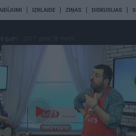
AIDĪJUMI
IZKLAIDE
ZIŅAS
DISKUSIJAS
S
o gudri!
2017. gada 28. marts