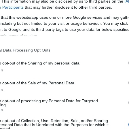
. This information may also be disclosed by us to third parties on the
IA
Participants
that may further disclose it to other third parties.
 that this website/app uses one or more Google services and may gath
including but not limited to your visit or usage behaviour. You may click 
 to Google and its third-party tags to use your data for below specifi
ogle consent section.
l Data Processing Opt Outs
o opt-out of the Sharing of my personal data.
In
o opt-out of the Sale of my Personal Data.
In
to opt-out of processing my Personal Data for Targeted
ing.
In
o opt-out of Collection, Use, Retention, Sale, and/or Sharing
ersonal Data that Is Unrelated with the Purposes for which it
lected.