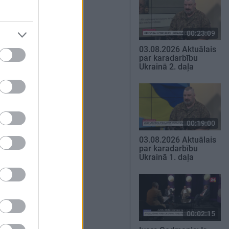
00:23:09
03.08.2026 Aktuālais
par karadarbību
Ukrainā 2. daļa
00:19:00
03.08.2026 Aktuālais
par karadarbību
Ukrainā 1. daļa
00:02:15