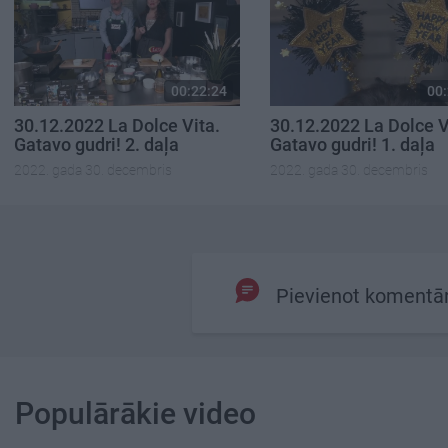
00:22:24
00:
30.12.2022 La Dolce Vita.
30.12.2022 La Dolce V
Gatavo gudri! 2. daļa
Gatavo gudri! 1. daļa
2022. gada 30. decembris
2022. gada 30. decembris
Pievienot komentā
Populārākie video