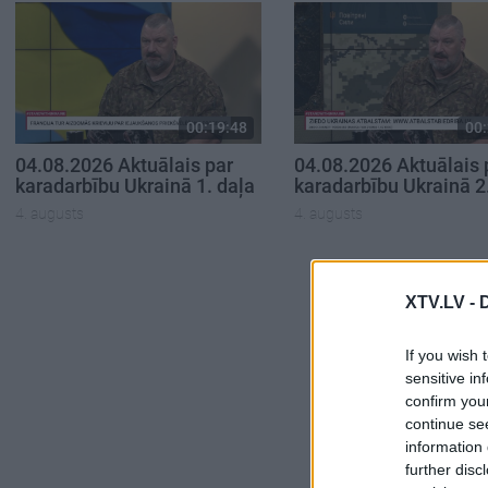
00:19:48
00:
04.08.2026 Aktuālais par
04.08.2026 Aktuālais 
karadarbību Ukrainā 1. daļa
karadarbību Ukrainā 2
4. augusts
4. augusts
XTV.LV -
If you wish 
sensitive in
confirm you
continue se
information 
further disc