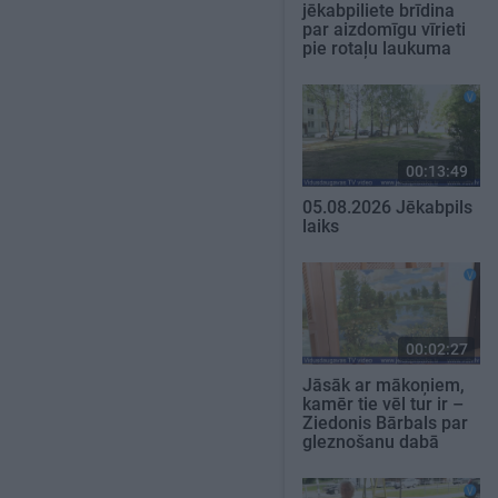
jēkabpiliete brīdina
par aizdomīgu vīrieti
pie rotaļu laukuma
00:13:49
05.08.2026 Jēkabpils
laiks
00:02:27
Jāsāk ar mākoņiem,
kamēr tie vēl tur ir –
Ziedonis Bārbals par
gleznošanu dabā