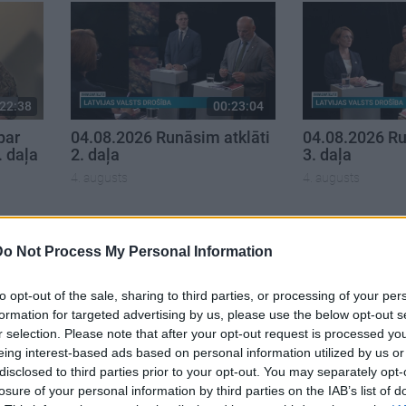
22:38
00:23:04
par
04.08.2026 Runāsim atklāti
04.08.2026 Ru
. daļa
2. daļa
3. daļa
4. augusts
4. augusts
Do Not Process My Personal Information
to opt-out of the sale, sharing to third parties, or processing of your per
formation for targeted advertising by us, please use the below opt-out s
r selection. Please note that after your opt-out request is processed y
eing interest-based ads based on personal information utilized by us or
disclosed to third parties prior to your opt-out. You may separately opt-
losure of your personal information by third parties on the IAB’s list of