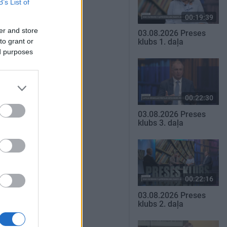
B’s List of
00:19:39
er and store
03.08.2026 Preses
to grant or
klubs 1. daļa
ed purposes
00:22:30
03.08.2026 Preses
klubs 3. daļa
00:22:16
03.08.2026 Preses
klubs 2. daļa