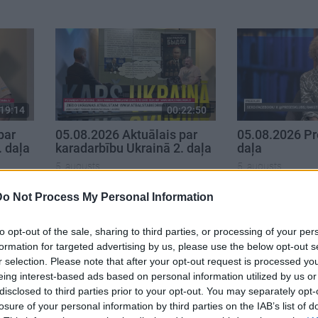
19:14
00:22:50
par
05.08.2026 Aktuālais par
05.08.2026 Pr
. daļa
karadarbību Ukrainā 2. daļa
daļa
5. augusts
5. augusts
Do Not Process My Personal Information
to opt-out of the sale, sharing to third parties, or processing of your per
formation for targeted advertising by us, please use the below opt-out s
r selection. Please note that after your opt-out request is processed y
eing interest-based ads based on personal information utilized by us or
disclosed to third parties prior to your opt-out. You may separately opt-
losure of your personal information by third parties on the IAB’s list of