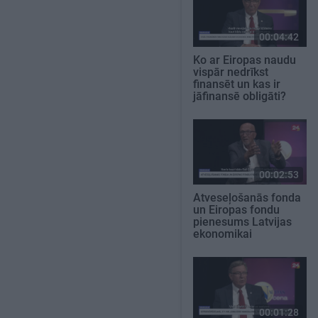
00:04:42
Ko ar Eiropas naudu
vispār nedrīkst
finansēt un kas ir
jāfinansē obligāti?
00:02:53
Atveseļošanās fonda
un Eiropas fondu
pienesums Latvijas
ekonomikai
00:01:28