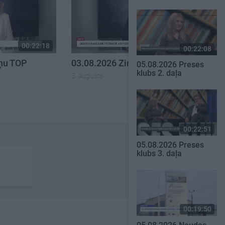
00:22:18
00:23:01
00:22:08
iņu TOP
03.08.2026 Ziņu TOP
05.08.2026 Preses
klubs 2. daļa
3. augusts
00:22:51
05.08.2026 Preses
klubs 3. daļa
00:19:50