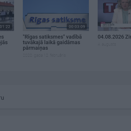
01:22
00:03:09
es
"Rīgas satiksmes" vadībā
04.08.2026 Z
ojās
tuvākajā laikā gaidāmas
4. augusts
pārmaiņas
2020. gada 12. februāris
ru