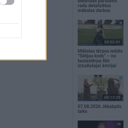
biedrības pārstāvis
rada detalizētus
mākslas darbus
00:02:41
Mākslas tērpos iešūts
“Sēlijas kods” – no
tautastērpa līdz
izzudušajai āmrijai
00:13:29
07.08.2026 Jēkabpils
laiks