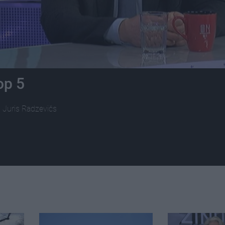
op 5
rs Juris Radzevičs