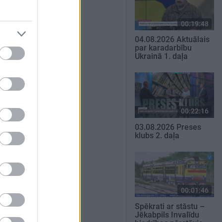
00:19:48
04.08.2026 Aktuālais
par karadarbību
Ukrainā 1. daļa
00:22:16
03.08.2026 Preses
klubs 2. daļa
00:01:46
Spēkrati ar stāstu –
Jēkabpils Invalīdu