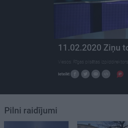
11.02.2020 Ziņu t
Viesos: Rīgas pilsētas izpilddirekto
Ieteikt
Pilni raidījumi