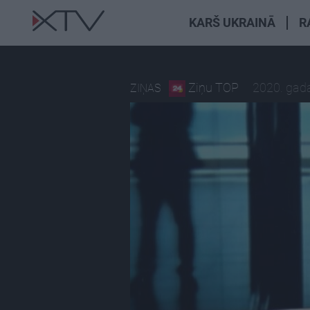
KARŠ UKRAINĀ
R
Ziņu TOP
2020. gada
ZIŅAS