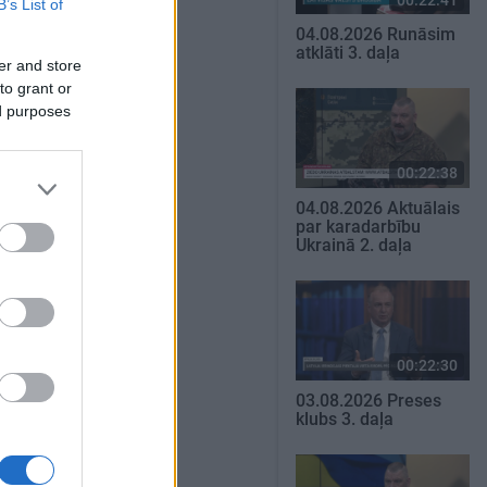
B’s List of
04.08.2026 Runāsim
atklāti 3. daļa
er and store
to grant or
ed purposes
00:22:38
04.08.2026 Aktuālais
par karadarbību
Ukrainā 2. daļa
00:22:30
03.08.2026 Preses
klubs 3. daļa