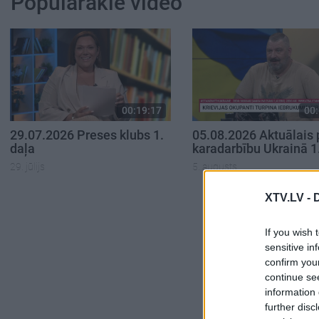
Populārākie video
00:19:17
00:
29.07.2026 Preses klubs 1.
05.08.2026 Aktuālais 
daļa
karadarbību Ukrainā 1
29. jūlijs
5. augusts
XTV.LV -
If you wish 
sensitive in
confirm you
continue se
information 
further disc