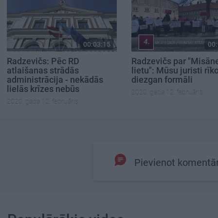
00:03:15
00:
Radzevičs: Pēc RD
Radzevičs par "Misān
atlaišanas strādās
lietu": Mūsu juristi rīk
administrācija - nekādās
diezgan formāli
lielās krīzes nebūs
2020. gada 12. februāris
2020. gada 12. februāris
Pievienot komentā