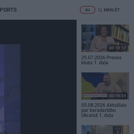
PORTS
MEKLĒT
RU
00:19:17
29.07.2026 Preses
klubs 1. daļa
00:19:14
05.08.2026 Aktuālais
par karadarbību
Ukrainā 1. daļa