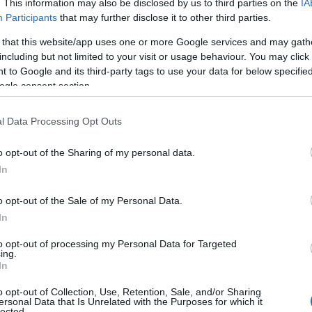
. This information may also be disclosed by us to third parties on the
IA
Participants
that may further disclose it to other third parties.
 that this website/app uses one or more Google services and may gath
including but not limited to your visit or usage behaviour. You may click 
 to Google and its third-party tags to use your data for below specifi
ogle consent section.
l Data Processing Opt Outs
o opt-out of the Sharing of my personal data.
In
o opt-out of the Sale of my Personal Data.
In
to opt-out of processing my Personal Data for Targeted
ing.
In
o opt-out of Collection, Use, Retention, Sale, and/or Sharing
ersonal Data that Is Unrelated with the Purposes for which it
lected.