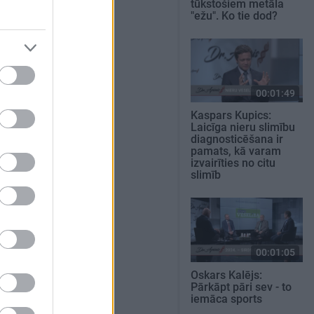
tūkstošiem metāla
"ežu". Ko tie dod?
00:01:49
Kaspars Kupics:
Laicīga nieru slimību
diagnosticēšana ir
pamats, kā varam
izvairīties no citu
slimīb
00:01:05
Oskars Kalējs:
Pārkāpt pāri sev - to
iemāca sports