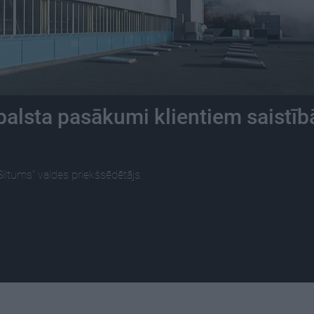
balsta pasākumi klientiem saistīb
iltums" valdes priekšsēdētājs.