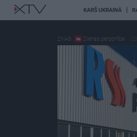
KARŠ UKRAINĀ
R
Dienas personība
20
ZIŅAS