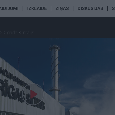
AIDĪJUMI
IZKLAIDE
ZIŅAS
DISKUSIJAS
S
20. gada 8. maijs