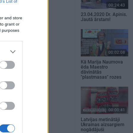
B’s List of
00:24:43
23.04.2020 Dr. Apinis.
er and store
Jautā ārstam!
to grant or
ed purposes
00:02:08
Kā Marija Naumova
ēda Maestro
dāvinātās
"plastmasas" rozes
00:00:41
Latvijas metinātāji
Ukrainas aizsargiem
nogādājuši