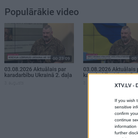
Populārākie video
00:23:09
00:
03.08.2026 Aktuālais par
03.08.2026 Aktuālais 
karadarbību Ukrainā 2. daļa
karadarbību Ukrainā 1
3. augusts
3. augusts
XTV.LV -
If you wish 
sensitive in
confirm you
continue se
information 
further disc