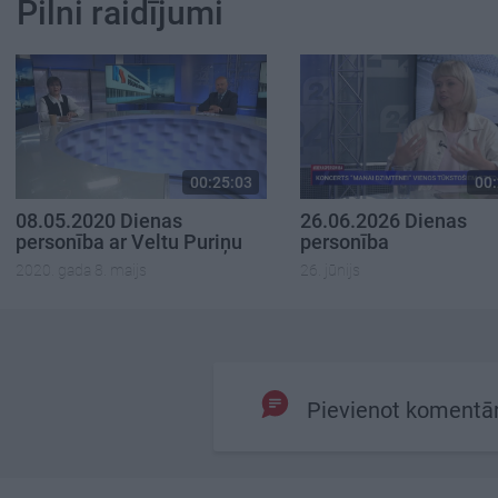
Pilni raidījumi
00:25:03
00:
08.05.2020 Dienas
26.06.2026 Dienas
personība ar Veltu Puriņu
personība
2020. gada 8. maijs
26. jūnijs
Pievienot komentā