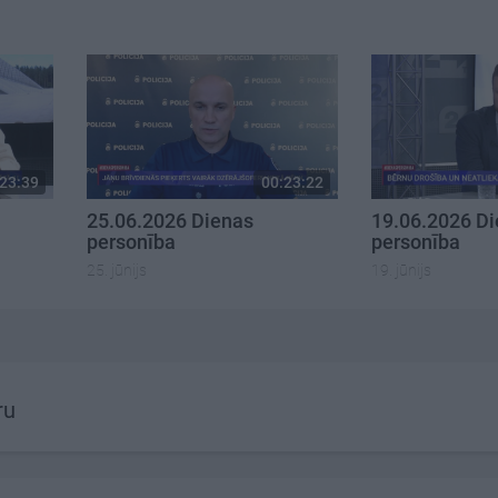
23:39
00:23:22
25.06.2026 Dienas
19.06.2026 D
personība
personība
25. jūnijs
19. jūnijs
ru