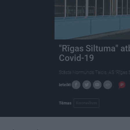
"Rīgas Siltuma" at
Covid-19
Stāsta Normunds Talcis, AS "Rīgas S
Ieteikt
Tēmas
Koronavīruss