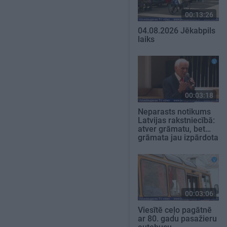
00:13:26
04.08.2026 Jēkabpils
laiks
00:03:18
Neparasts notikums
Latvijas rakstniecībā:
atver grāmatu, bet…
grāmata jau izpārdota
00:03:06
Viesītē ceļo pagātnē
ar 80. gadu pasažieru