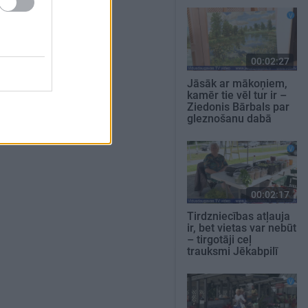
00:02:27
Jāsāk ar mākoņiem,
kamēr tie vēl tur ir –
Ziedonis Bārbals par
gleznošanu dabā
00:02:17
Tirdzniecības atļauja
ir, bet vietas var nebūt
– tirgotāji ceļ
trauksmi Jēkabpilī