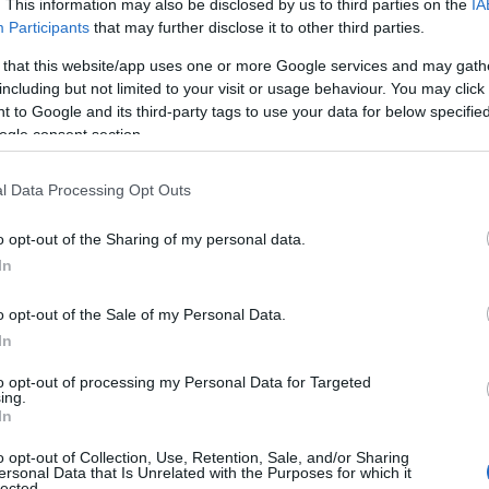
. This information may also be disclosed by us to third parties on the
IA
Participants
that may further disclose it to other third parties.
 that this website/app uses one or more Google services and may gath
including but not limited to your visit or usage behaviour. You may click 
 to Google and its third-party tags to use your data for below specifi
ogle consent section.
l Data Processing Opt Outs
o opt-out of the Sharing of my personal data.
In
o opt-out of the Sale of my Personal Data.
In
to opt-out of processing my Personal Data for Targeted
ing.
In
o opt-out of Collection, Use, Retention, Sale, and/or Sharing
ersonal Data that Is Unrelated with the Purposes for which it
lected.