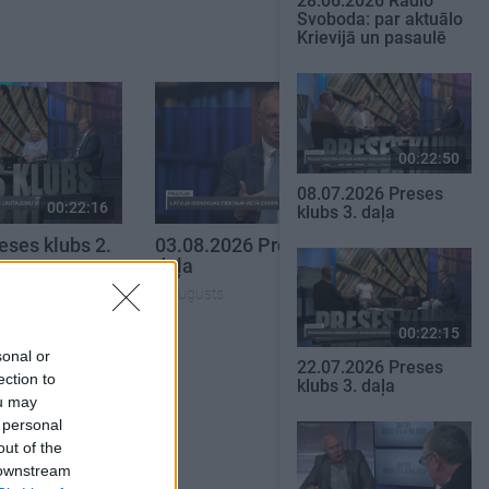
28.06.2026 Radio
Svoboda: par aktuālo
Krievijā un pasaulē
00:22:50
08.07.2026 Preses
00:22:16
00:22:30
klubs 3. daļa
eses klubs 2.
03.08.2026 Preses klubs 3.
daļa
3. augusts
00:22:15
SKATĪT VISUS
sonal or
22.07.2026 Preses
ection to
klubs 3. daļa
ou may
 personal
out of the
 downstream